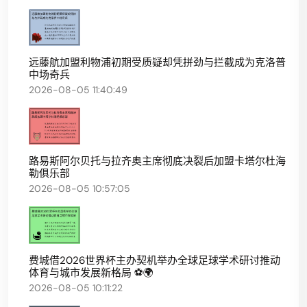
远藤航加盟利物浦初期受质疑却凭拼劲与拦截成为克洛普
中场奇兵
2026-08-05 11:40:49
路易斯阿尔贝托与拉齐奥主席彻底决裂后加盟卡塔尔杜海
勒俱乐部
2026-08-05 10:57:05
费城借2026世界杯主办契机举办全球足球学术研讨推动
体育与城市发展新格局 ⚽🌍
2026-08-05 10:11:22