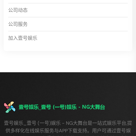
公司动态
公司服务
加入壹号娱乐
壹号娱乐_壹号 (一号)娱乐 - NG大舞台是一站式娱乐平台,提
供多样化在线娱乐服务与APP下载支持。用户可通过壹号娱