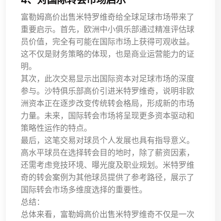
富勒姆高价出售米特罗维奇给全球足球市场带来了
重要启示。首先，欧洲中小俱乐部通过精准评估球
员价值，完全有可能在国际市场上获得可观收益。
这不仅是财务策略的体现，也是商业运营能力的证
明。
其次，此次交易显示出国际资本对足球市场的深度
参与。沙特俱乐部高价引进米特罗维奇，说明非欧
洲资本正在逐步改变传统转会格局，形成新的市场
力量。未来，国际转会市场将呈现更多资本驱动和
策略性运作的特点。
最后，这笔交易对球员个人发展也具有指导意义。
高水平球员在选择转会目的地时，除了薪资因素，
还需考虑竞技环境、曝光度及职业规划。米特罗维
奇的转会案例为其他球员提供了参考路径，展示了
国际转会市场多维度选择的重要性。
总结：
总体来看，富勒姆高价出售米特罗维奇不仅是一次