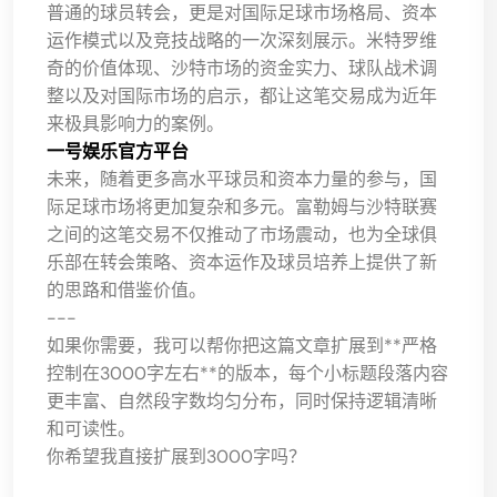
普通的球员转会，更是对国际足球市场格局、资本
运作模式以及竞技战略的一次深刻展示。米特罗维
奇的价值体现、沙特市场的资金实力、球队战术调
整以及对国际市场的启示，都让这笔交易成为近年
来极具影响力的案例。
一号娱乐官方平台
未来，随着更多高水平球员和资本力量的参与，国
际足球市场将更加复杂和多元。富勒姆与沙特联赛
之间的这笔交易不仅推动了市场震动，也为全球俱
乐部在转会策略、资本运作及球员培养上提供了新
的思路和借鉴价值。
---
如果你需要，我可以帮你把这篇文章扩展到**严格
控制在3000字左右**的版本，每个小标题段落内容
更丰富、自然段字数均匀分布，同时保持逻辑清晰
和可读性。
你希望我直接扩展到3000字吗？