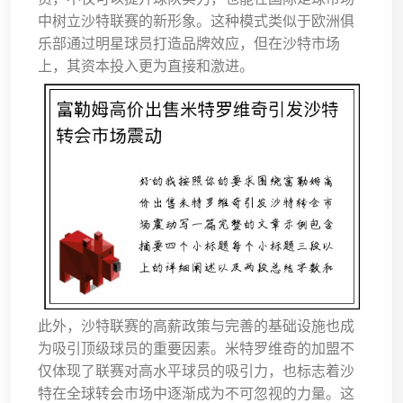
中树立沙特联赛的新形象。这种模式类似于欧洲俱
乐部通过明星球员打造品牌效应，但在沙特市场
上，其资本投入更为直接和激进。
此外，沙特联赛的高薪政策与完善的基础设施也成
为吸引顶级球员的重要因素。米特罗维奇的加盟不
仅体现了联赛对高水平球员的吸引力，也标志着沙
特在全球转会市场中逐渐成为不可忽视的力量。这