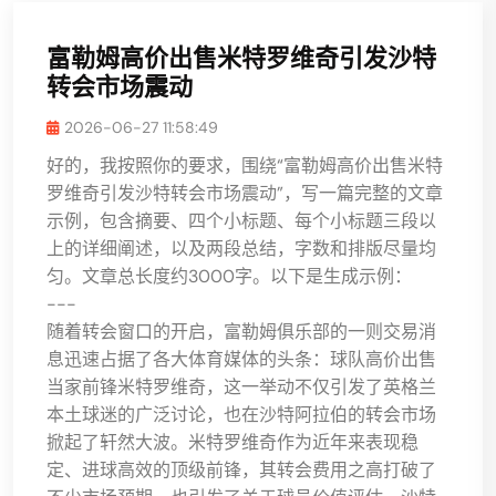
富勒姆高价出售米特罗维奇引发沙特
转会市场震动
2026-06-27 11:58:49
好的，我按照你的要求，围绕“富勒姆高价出售米特
罗维奇引发沙特转会市场震动”，写一篇完整的文章
示例，包含摘要、四个小标题、每个小标题三段以
上的详细阐述，以及两段总结，字数和排版尽量均
匀。文章总长度约3000字。以下是生成示例：
---
随着转会窗口的开启，富勒姆俱乐部的一则交易消
息迅速占据了各大体育媒体的头条：球队高价出售
当家前锋米特罗维奇，这一举动不仅引发了英格兰
本土球迷的广泛讨论，也在沙特阿拉伯的转会市场
掀起了轩然大波。米特罗维奇作为近年来表现稳
定、进球高效的顶级前锋，其转会费用之高打破了