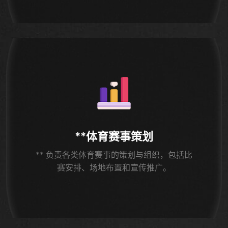
**体育赛事策划
** 负责各类体育赛事的策划与组织，包括比
赛安排、场地布置和宣传推广。