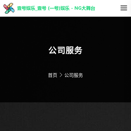
公司服务
首页
公司服务