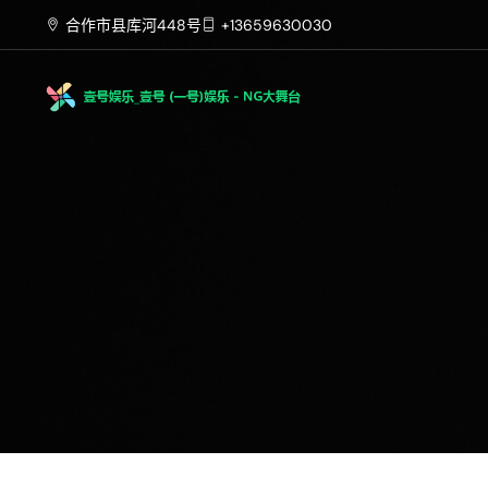
合作市县库河448号
+13659630030