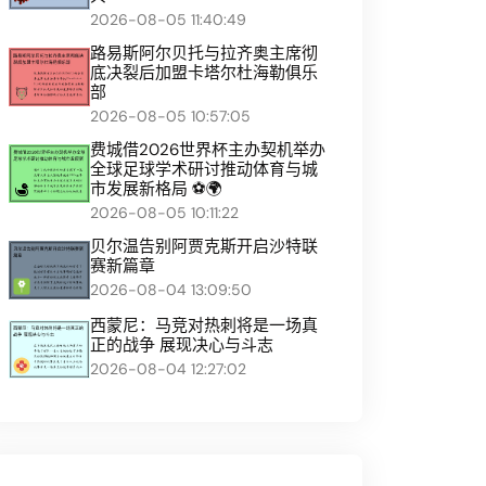
2026-08-05 11:40:49
路易斯阿尔贝托与拉齐奥主席彻
底决裂后加盟卡塔尔杜海勒俱乐
部
2026-08-05 10:57:05
费城借2026世界杯主办契机举办
全球足球学术研讨推动体育与城
市发展新格局 ⚽🌍
2026-08-05 10:11:22
贝尔温告别阿贾克斯开启沙特联
赛新篇章
2026-08-04 13:09:50
西蒙尼：马竞对热刺将是一场真
正的战争 展现决心与斗志
2026-08-04 12:27:02