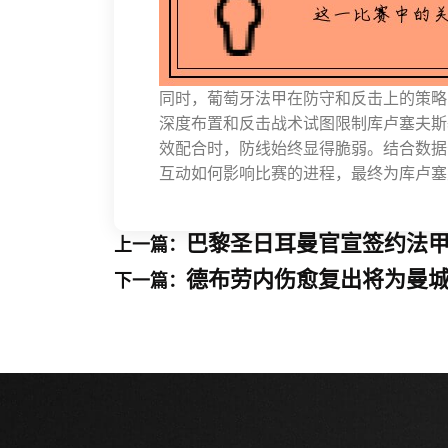
同时，葡萄牙法甲在防守和反击上的策略
深度布置和反击战术试图限制库卢塞夫斯
效配合时，防线始终显得脆弱。结合数据
互动如何影响比赛的进程，最终为库卢塞
巴黎圣日耳曼官宣签约法甲
上一篇：
德布劳内伤愈复出将为曼城
下一篇：