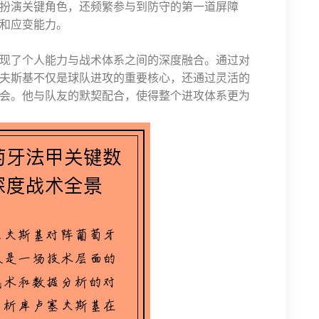
扮演关键角色，还频繁参与到防守的第一道屏障
和应变能力。
现了个人能力与战术体系之间的深度融合。通过对
夫斯基不仅是球队进攻的重要核心，还通过灵活的
会。他与队友的默契配合，使得整个进攻体系更为