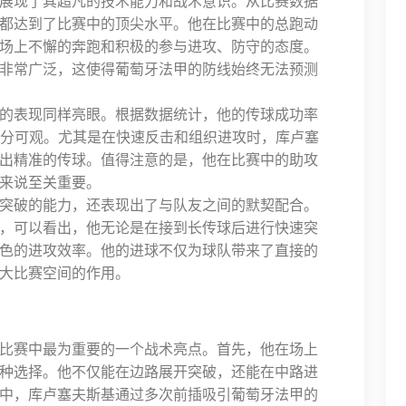
展现了其超凡的技术能力和战术意识。从比赛数据
都达到了比赛中的顶尖水平。他在比赛中的总跑动
在场上不懈的奔跑和积极的参与进攻、防守的态度。
非常广泛，这使得葡萄牙法甲的防线始终无法预测
的表现同样亮眼。根据数据统计，他的传球成功率
十分可观。尤其是在快速反击和组织进攻时，库卢塞
出精准的传球。值得注意的是，他在比赛中的助攻
来说至关重要。
突破的能力，还表现出了与队友之间的默契配合。
，可以看出，他无论是在接到长传球后进行快速突
色的进攻效率。他的进球不仅为球队带来了直接的
大比赛空间的作用。
比赛中最为重要的一个战术亮点。首先，他在场上
种选择。他不仅能在边路展开突破，还能在中路进
中，库卢塞夫斯基通过多次前插吸引葡萄牙法甲的