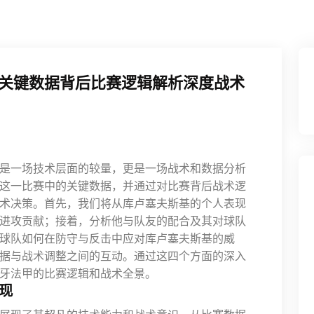
关键数据背后比赛逻辑解析深度战术
是一场技术层面的较量，更是一场战术和数据分析
这一比赛中的关键数据，并通过对比赛背后战术逻
术决策。首先，我们将从库卢塞夫斯基的个人表现
进攻贡献；接着，分析他与队友的配合及其对球队
球队如何在防守与反击中应对库卢塞夫斯基的威
据与战术调整之间的互动。通过这四个方面的深入
牙法甲的比赛逻辑和战术全景。
现