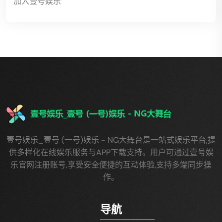
加入壹号娱乐
壹号娱乐_壹号 (一号)娱乐 - NG大舞台是一站式娱乐平台,提
供多样化在线娱乐服务与APP下载支持。用户可通过壹号娱
乐官网注册账号,享受安全便捷的互动体验,支持多端同步操
作。
导航