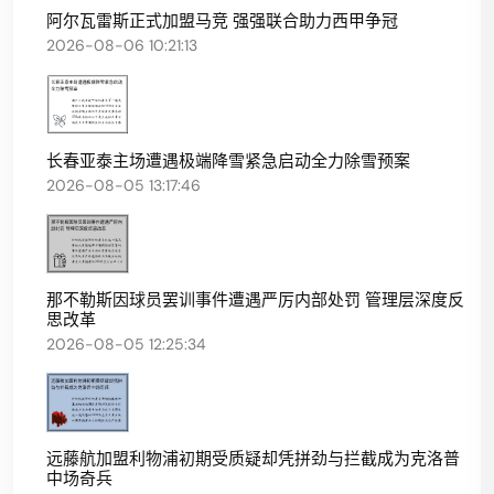
阿尔瓦雷斯正式加盟马竞 强强联合助力西甲争冠
2026-08-06 10:21:13
长春亚泰主场遭遇极端降雪紧急启动全力除雪预案
2026-08-05 13:17:46
那不勒斯因球员罢训事件遭遇严厉内部处罚 管理层深度反
思改革
2026-08-05 12:25:34
远藤航加盟利物浦初期受质疑却凭拼劲与拦截成为克洛普
中场奇兵