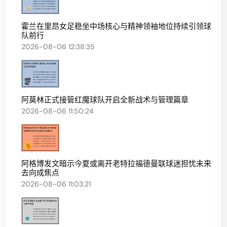
霍兰在里昂女足稳坐中场核心与精神领袖地位持续引领球
队前行
2026-08-06 12:38:35
阿莫林正式接管红魔球队开启全新战术与管理篇章
2026-08-06 11:50:24
阿格博发文暗示今夏或离开老特拉福德曼联球迷担忧未来
去向成焦点
2026-08-06 11:03:21