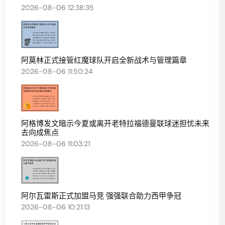
2026-08-06 12:38:35
阿莫林正式接管红魔球队开启全新战术与管理篇章
2026-08-06 11:50:24
阿格博发文暗示今夏或离开老特拉福德曼联球迷担忧未来
去向成焦点
2026-08-06 11:03:21
阿尔瓦雷斯正式加盟马竞 强强联合助力西甲争冠
2026-08-06 10:21:13