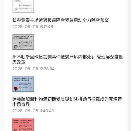
长春亚泰主场遭遇极端降雪紧急启动全力除雪预案
2026-08-05 13:17:46
那不勒斯因球员罢训事件遭遇严厉内部处罚 管理层深度反
思改革
2026-08-05 12:25:34
远藤航加盟利物浦初期受质疑却凭拼劲与拦截成为克洛普
中场奇兵
2026-08-05 11:40:49