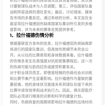
析拉什福德伤情的具体情况及其恢复预期；其次探
讨曼联球队战术与人员调整；第三，评估国家队备
战和阵容选择的潜在变化；最后，讨论球迷、媒体
及市场的多重反应。通过系统的分析，本文旨在全
面呈现拉什福德因伤缺席国家队集训所引发的多维
度影响，并为未来的赛季走势提供参考。
1、拉什福德伤情分析
根据曼联官方发布的信息，拉什福德因伤将缺席即
将进行的国家队集训，但具体伤势细节未完全公
开。从以往的比赛表现和身体数据来看，拉什福德
的伤情多发生在高强度对抗和密集赛程后，这一次
的伤病可能与肌肉拉伤或疲劳积累有关。
对于职业球员而言，即便是轻微的伤病也会对训练
和比赛节奏产生显著影响。拉什福德作为曼联的重
要前锋，他的身体状况直接关系到球队在接下来的
比赛中进攻效率和战术执行力。因此，俱乐部医疗
团队必须进行精准的诊断和科学的康复计划。
同时，伤病恢复的周期将影响拉什福德的出场时间