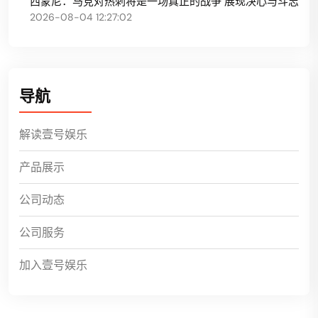
西蒙尼：马竞对热刺将是一场真正的战争 展现决心与斗志
2026-08-04 12:27:02
导航
解读壹号娱乐
产品展示
公司动态
公司服务
加入壹号娱乐