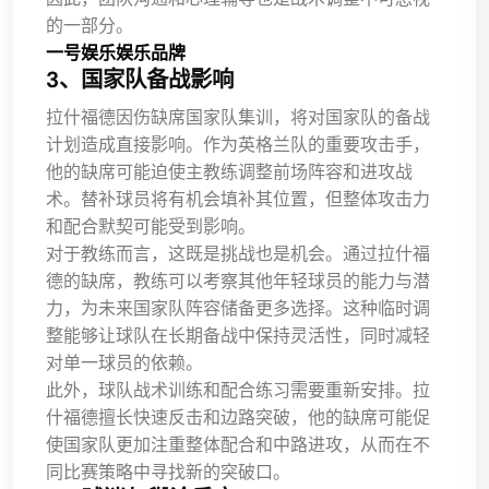
的一部分。
一号娱乐娱乐品牌
3、国家队备战影响
拉什福德因伤缺席国家队集训，将对国家队的备战
计划造成直接影响。作为英格兰队的重要攻击手，
他的缺席可能迫使主教练调整前场阵容和进攻战
术。替补球员将有机会填补其位置，但整体攻击力
和配合默契可能受到影响。
对于教练而言，这既是挑战也是机会。通过拉什福
德的缺席，教练可以考察其他年轻球员的能力与潜
力，为未来国家队阵容储备更多选择。这种临时调
整能够让球队在长期备战中保持灵活性，同时减轻
对单一球员的依赖。
此外，球队战术训练和配合练习需要重新安排。拉
什福德擅长快速反击和边路突破，他的缺席可能促
使国家队更加注重整体配合和中路进攻，从而在不
同比赛策略中寻找新的突破口。