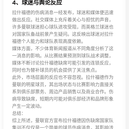
4、球迷与舆论反应
拉什福德的伤病消息一经发布，球迷和媒体便迅速
做出反应。社交媒体上充斥着关心与担忧的声音，
许多曼联球迷担心球队进攻受阻，而英格兰球迷也
对国家队备战前景产生疑问。这反映出球迷对拉什
福德个人能力和球队表现高度依赖。
媒体方面，不少体育新闻报道从不同角度分析了这
一消息的影响。从比赛结果预测到球队战术调整，
媒体不断讨论拉什福德缺席可能引发的连锁反应，
同时也为替补球员的机会提供了关注焦点。
此外，市场层面的反应也不容忽视。拉什福德作为
曼联的明星球员，其出场状态与比赛影响力直接关
系到俱乐部票务、周边产品销售以及商业合作。伤
病导致缺席，短期内可能对俱乐部经济和品牌形象
产生一定波动。
总结：
综上所述，曼联官方宣布拉什福德因伤缺席国家队
集训不仅仅是一个简单的球员伤病消息，其影响涉