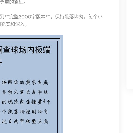
尊重的象征。
**完整3000字版本**，保持段落均匀，每个小
加充实和深入。
？