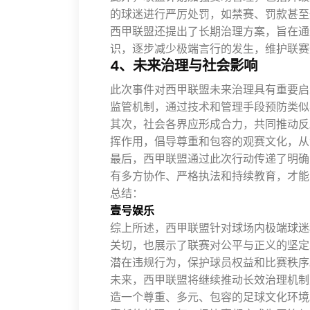
的球迷进行严厉处罚，如禁赛、罚款甚至
西甲联盟还提出了长期治理方案，旨在通
识，逐步减少极端言行的发生，维护联赛
4、未来治理与社会影响
此次事件对西甲联盟未来治理具有重要启
监管机制，通过技术和管理手段预防类似
其次，社会各界应形成合力，共同推动反
挥作用，倡导尊重和包容的观赛文化，从
最后，西甲联盟通过此次行动传递了明确
有多方协作、严格执法和持续教育，才能
总结：
壹号娱乐
综上所述，西甲联盟针对球场内极端球迷
关切，也展示了联赛对公平与正义的坚定
潜在违规行为，保护球员权益和比赛秩序
未来，西甲联盟将继续推动长效治理机制
造一个尊重、多元、包容的足球文化环境