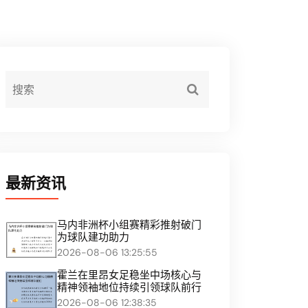
最新资讯
马内非洲杯小组赛精彩推射破门
为球队建功助力
2026-08-06 13:25:55
霍兰在里昂女足稳坐中场核心与
精神领袖地位持续引领球队前行
2026-08-06 12:38:35