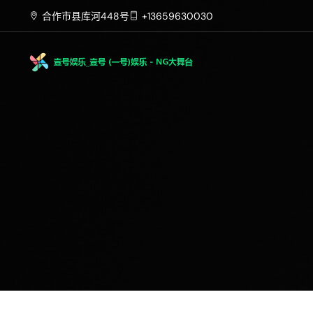
合作市县库河448号
+13659630030