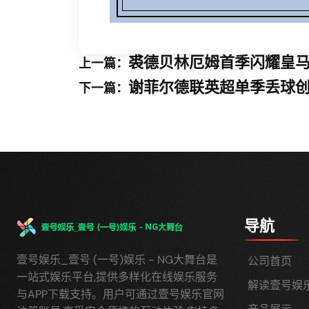
裘德贝林厄姆首季闪耀皇
上一篇：
谢菲尔德联英超单季丢球
下一篇：
导航
壹号娱乐_壹号 (一号)娱乐 - NG大舞台是
公司首页
一站式娱乐平台,提供多样化在线娱乐服务
解读壹号娱
与APP下载支持。用户可通过壹号娱乐官网