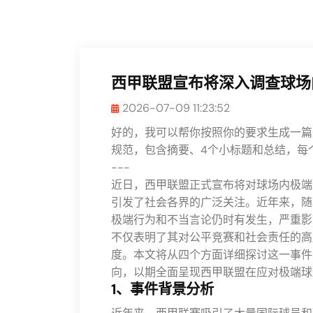
西甲联盟宣布将深入调查球场
2026-07-09 11:23:52
好的，我可以帮你按照你的要求生成一篇
规范，包含摘要、4个小标题和总结，每
---
近日，西甲联盟正式宣布将对球场内极端
引发了社会各界的广泛关注。近年来，随
极端行为和不当言论仍时有发生，严重影
不仅表明了其对公平竞赛和社会责任的高
度。本文将从四个方面详细探讨这一事件
向，以期全面呈现西甲联盟在应对极端球
1、事件背景分析