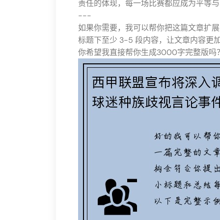
责任的体现，每一场比赛都应成为平等与
---
如果你需要，我可以帮你把这篇文章扩展到
标题下至少 3-5 段内容，让文章内容更
你希望我直接帮你生成3000字完整版吗