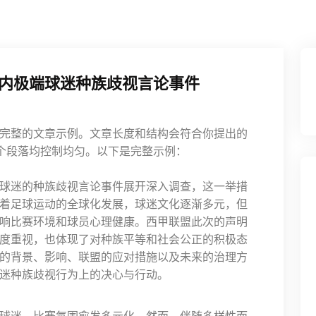
内极端球迷种族歧视言论事件
完整的文章示例。文章长度和结构会符合你提出的
个段落均控制均匀。以下是完整示例：
球迷的种族歧视言论事件展开深入调查，这一举措
着足球运动的全球化发展，球迷文化逐渐多元，但
响比赛环境和球员心理健康。西甲联盟此次的声明
度重视，也体现了对种族平等和社会公正的积极态
的背景、影响、联盟的应对措施以及未来的治理方
迷种族歧视行为上的决心与行动。