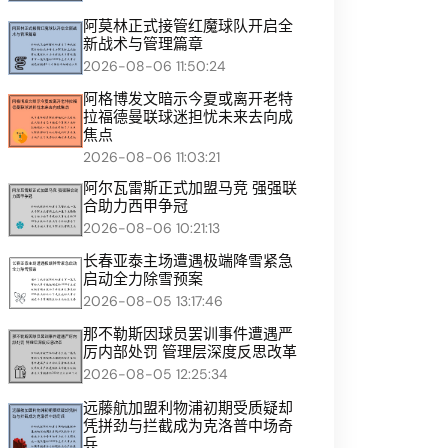
阿莫林正式接管红魔球队开启全
新战术与管理篇章
2026-08-06 11:50:24
阿格博发文暗示今夏或离开老特
拉福德曼联球迷担忧未来去向成
焦点
2026-08-06 11:03:21
阿尔瓦雷斯正式加盟马竞 强强联
合助力西甲争冠
2026-08-06 10:21:13
长春亚泰主场遭遇极端降雪紧急
启动全力除雪预案
2026-08-05 13:17:46
那不勒斯因球员罢训事件遭遇严
厉内部处罚 管理层深度反思改革
2026-08-05 12:25:34
远藤航加盟利物浦初期受质疑却
凭拼劲与拦截成为克洛普中场奇
兵