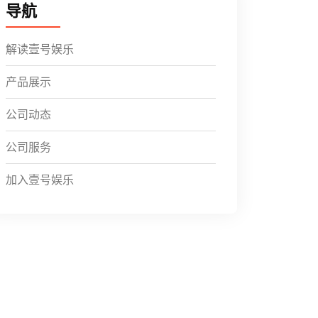
导航
解读壹号娱乐
产品展示
公司动态
公司服务
加入壹号娱乐