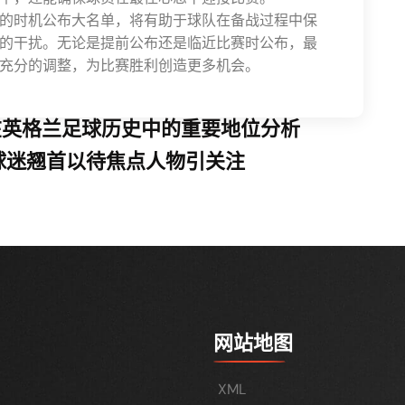
的时机公布大名单，将有助于球队在备战过程中保
的干扰。无论是提前公布还是临近比赛时公布，最
充分的调整，为比赛胜利创造更多机会。
在英格兰足球历史中的重要地位分析
球迷翘首以待焦点人物引关注
网站地图
XML