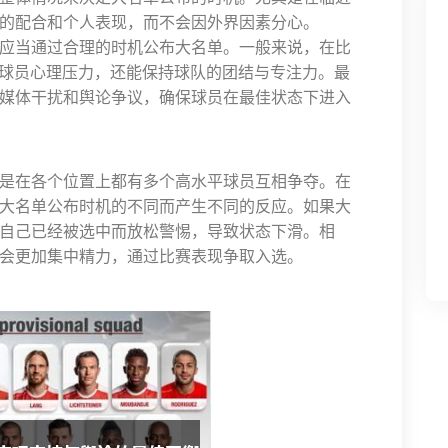
的配合和个人表现，而不会因外界因素分心。
应当通过合理的时机公布大名单。一般来说，在比
减少球员心理压力，还能保持球队的团结与专注力。最
媒体干扰和舆论争议，确保球员在最佳状态下进入
是在各个位置上都有多个高水平球员互相争夺。在
大名单公布时机的不同而产生不同的反应。如果大
自己已经被选中而放松警惕，导致状态下滑。相
会更加集中精力，通过比赛表现争取入选。