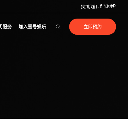
找到我们 :
司服务
加入壹号娱乐
立即预约