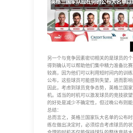
另一个与竞争因素密切相关的是球员的个
得到确认可以帮助他们集中精力准备比赛
较高，因为他们可以利用短时间内的训练
公布，这些球员可能感到失望，进而影响
因此，考虑到球员竞争态势，英格兰国家
机。适当的时机可以激发球员的竞技欲望
的好处是减少不确定性，但过晚公布则能
总结：
总而言之，英格兰国家队大名单的公布时
练在做出决定时，必须综合考虑球员的状
合理的时机不仅能保持球队的整体竞技水