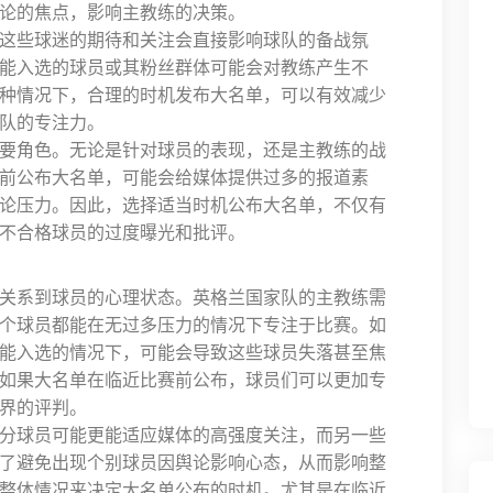
论的焦点，影响主教练的决策。
这些球迷的期待和关注会直接影响球队的备战氛
能入选的球员或其粉丝群体可能会对教练产生不
种情况下，合理的时机发布大名单，可以有效减少
队的专注力。
要角色。无论是针对球员的表现，还是主教练的战
前公布大名单，可能会给媒体提供过多的报道素
论压力。因此，选择适当时机公布大名单，不仅有
不合格球员的过度曝光和批评。
关系到球员的心理状态。英格兰国家队的主教练需
个球员都能在无过多压力的情况下专注于比赛。如
能入选的情况下，可能会导致这些球员失落甚至焦
如果大名单在临近比赛前公布，球员们可以更加专
界的评判。
分球员可能更能适应媒体的高强度关注，而另一些
了避免出现个别球员因舆论影响心态，从而影响整
整体情况来决定大名单公布的时机。尤其是在临近