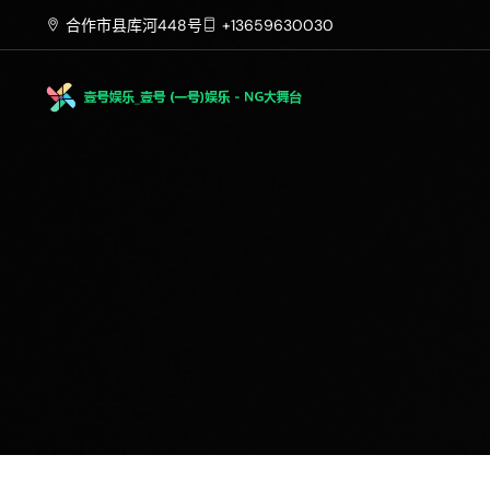
合作市县库河448号
+13659630030