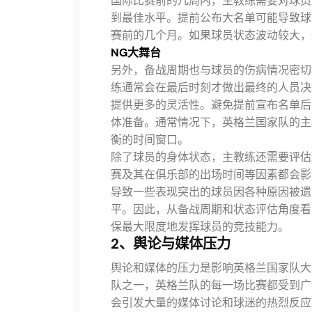
国际比赛前的几周内，主教练需要对球员
到最佳水平。提前公布大名单可能导致球
赛前的几个月。如果球员状态波动较大，
NG大舞台
另外，备战周期也与球员的伤病情况密切
练通常会在最后时刻才做出最终的人员决
提供更多的灵活性。避免提前宣布名单后
体准备。通常情况下，英格兰国家队的主
衡的时间窗口。
除了球员的身体状态，主教练还需要评估
赛及其在俱乐部的出场时间等因素都会影
导致一些表现突出的球员因各种原因被遗
平。因此，从备战周期和状态评估角度看
保最大限度地发挥球员的竞技能力。
2、舆论与媒体压力
舆论和媒体的压力是影响英格兰国家队大
队之一，英格兰队的每一场比赛都受到广
会引发大量的媒体讨论和球迷的热烈反应