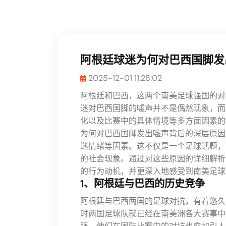
阿根廷球迷为何对巴西国脚发
2025-12-01 11:28:02
阿根廷和巴西，这两个南美足球强国的对
迷对巴西国脚的嘘声并不是偶然现象，而
化以及比赛中的具体情境等多方面因素的
为何对巴西国脚发出嘘声背后的深层原因
迷情绪等因素。这不仅是一个足球话题，
的社会现象。通过对这些原因的详细解析
的行为动机，并更深入地感受到南美足球
1、阿根廷与巴西的历史竞争
阿根廷与巴西两国的足球对抗，有着悠久
时两国足球队就已经在南美洲各大赛事中