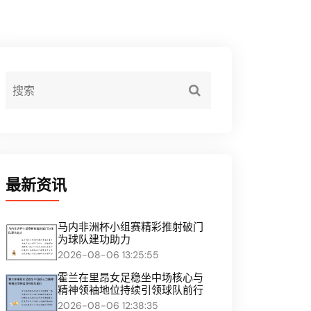
最新资讯
马内非洲杯小组赛精彩推射破门
为球队建功助力
2026-08-06 13:25:55
霍兰在里昂女足稳坐中场核心与
精神领袖地位持续引领球队前行
2026-08-06 12:38:35