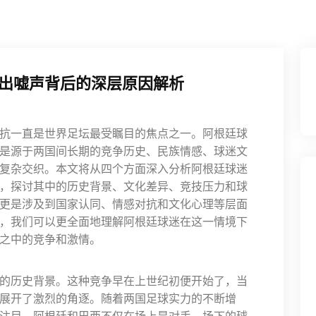
出嘘声背后的深层原因解析
抗一直是世界足坛最受瞩目的焦点之一。阿根廷球
是源于两国间长期的竞争历史、民族情感、球迷文
复杂交织。本文将从四个方面深入分析阿根廷球迷
，探讨其中的历史背景、文化差异、竞技压力和球
更是涉及到国家认同、情感对抗和文化心理等层面
，我们可以更全面地理解阿根廷球迷在这一情境下
之中的竞争和激情。
的历史背景。这种竞争早在上世纪初便开始了，当
展开了激烈的角逐。随着两国足球实力的不断增