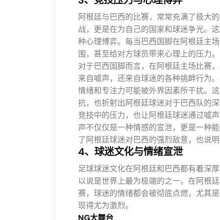
3、竞技压力与心理博弈
阿根廷与巴西的比赛，常常充满了极大的
战，更是在为自己的国家和球迷争光。这
种心理博弈。每当巴西国脚在阿根廷主场
围，甚至给对方球员带来心理上的压力。
对于巴西国脚而言，在阿根廷主场比赛，
来自嘘声，还来自球迷的各种挑衅行为。
情绪和专注力可能被外界因素所干扰。这
抗，也折射出阿根廷球迷对于巴西队的深
竞技中的压力，也让阿根廷球迷通过嘘声
声不仅仅是一种情感的宣泄，更是一种能
了阿根廷球迷对巴西的强烈敌意，也说明
4、球迷文化与情绪宣泄
足球球迷文化在阿根廷和巴西都有着深厚
以说是世界上最为极端的之一。在阿根廷
赛，球迷的情绪都会被彻底点燃，尤其是
现得尤为激烈。
NG大舞台