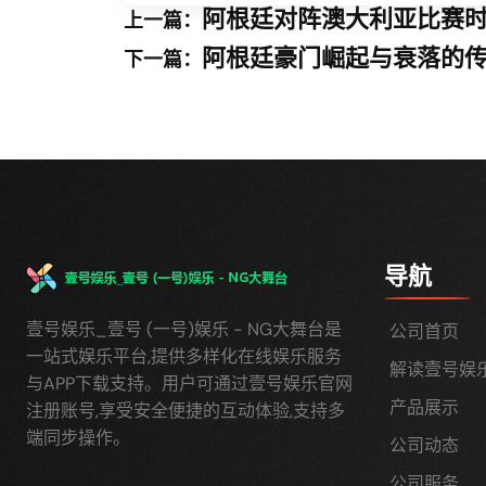
阿根廷对阵澳大利亚比赛
上一篇：
阿根廷豪门崛起与衰落的
下一篇：
导航
壹号娱乐_壹号 (一号)娱乐 - NG大舞台是
公司首页
一站式娱乐平台,提供多样化在线娱乐服务
解读壹号娱
与APP下载支持。用户可通过壹号娱乐官网
产品展示
注册账号,享受安全便捷的互动体验,支持多
端同步操作。
公司动态
公司服务