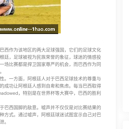
巴西作为该地区的两大足球强国，它们的足球文化
根廷，足球被视为民族荣誉的象征，球迷的情感投
一场比赛都是捍卫国家尊严的机会，而巴西作为同
。
性。一方面，阿根廷人对于巴西足球技术的尊重与
的成功让阿根廷人感到自卑和焦虑。每当巴西取得
shadowed，特别是在世界杯等大赛中，巴西的胜利
于巴西国脚的敌意。嘘声并不仅仅是对比赛结果的
种方式。通过嘘声，阿根廷球迷试图宣示自己对巴
泄。