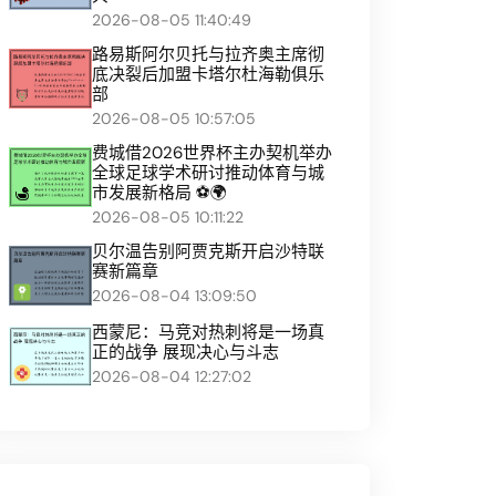
2026-08-05 11:40:49
路易斯阿尔贝托与拉齐奥主席彻
底决裂后加盟卡塔尔杜海勒俱乐
部
2026-08-05 10:57:05
费城借2026世界杯主办契机举办
全球足球学术研讨推动体育与城
市发展新格局 ⚽🌍
2026-08-05 10:11:22
贝尔温告别阿贾克斯开启沙特联
赛新篇章
2026-08-04 13:09:50
西蒙尼：马竞对热刺将是一场真
正的战争 展现决心与斗志
2026-08-04 12:27:02