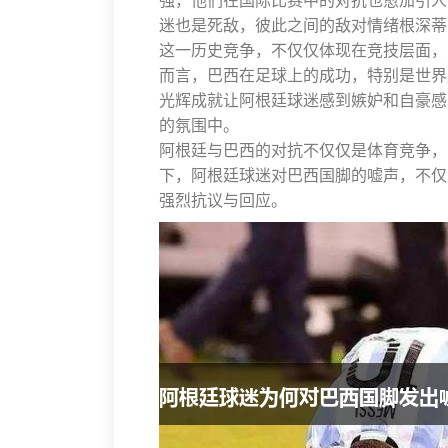
强，他们在国际比赛中的对抗也愈加引人
迷也是死敌，彼此之间的敌对情绪根深蒂
这一历史竞争，不仅仅体现在竞技层面，
而言，巴西在足球上的成功，特别是世界
光辉成就让阿根廷球迷感到嫉妒和自豪感
的氛围中。
阿根廷与巴西的对抗不仅仅是体育竞争，
下，阿根廷球迷对巴西国脚的嘘声，不仅
强烈抗议与回应。