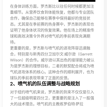
在身体训练方面，罗杰斯比以往任何时候都更加注
重细节。从营养饮食到体能恢复，他都与专业团队
合作，确保自己能够在赛季中保持最好的竞技状
态。尤其是在季前赛的热身赛中，罗杰斯的表现也
证明了他身体状况的恢复效果。他在场上的精准传
球和高效决策令外界对喷气机的季前表现充满期
待。
更重要的是，罗杰斯与喷气机的进攻阵容迅速融
合，特别是与新秀四分卫加尔文·威尔逊（Garrett
Wilson）的合作。威尔逊以其出色的接球能力被认
为是罗杰斯的理想目标，二者的默契配合将成为喷
气机进攻体系的核心。这种合作的顺利展开，也为
球队的季前表现带来了正面的反馈。
2、喷气机的队伍调整与战略规划
对于纽约喷气机来说，罗杰斯的到来不仅仅是引入
了一位超级明星四分卫，更重要的是注入了一股强
大的战术理念。喷气机的主教练罗伯特·萨拉