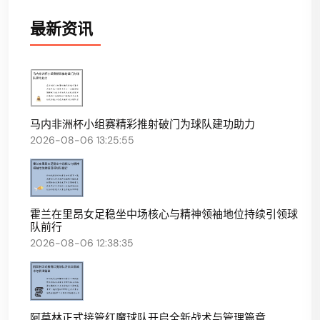
最新资讯
马内非洲杯小组赛精彩推射破门为球队建功助力
2026-08-06 13:25:55
霍兰在里昂女足稳坐中场核心与精神领袖地位持续引领球
队前行
2026-08-06 12:38:35
阿莫林正式接管红魔球队开启全新战术与管理篇章