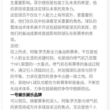
生重要影响。菲尔德则是包装工队未来的希望，他
的表现将直接决定球队未来的竞争力。
这些球员不仅在个人能力上有所提升，更重要的
是，他们在队伍中扮演着至关重要的角色。球队的
整体战术体系离不开这些超级明星球员的发挥，而
他们的备战成果将直接影响到球队在新赛季的表
现。
总结：
综上所述，阿隆·罗杰斯全力备战新赛季，不仅是他
个人职业生涯的关键时刻，也是纽约喷气机乃至整
个NFL联盟的一大看点。喷气机在新赛季的备战过程
中，通过引入顶级四分卫，并加强球队进攻与防守
的平衡，力求在激烈的竞争中占据一席之地。同
时，其他NFL球队也都在为新赛季积极备战，不断优
化战术体系，力争在超级碗的争夺中脱颖而出。
一号娱乐娱乐品牌
可以预见，随着赛季的深入，阿隆·罗杰斯与喷气机
的表现将成为许多球迷关注的焦点。无论是他个人