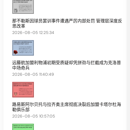
那不勒斯因球员罢训事件遭遇严厉内部处罚 管理层深度反
思改革
2026-08-05 12:25:34
远藤航加盟利物浦初期受质疑却凭拼劲与拦截成为克洛普
中场奇兵
2026-08-05 11:40:49
路易斯阿尔贝托与拉齐奥主席彻底决裂后加盟卡塔尔杜海
勒俱乐部
2026-08-05 10:57:05