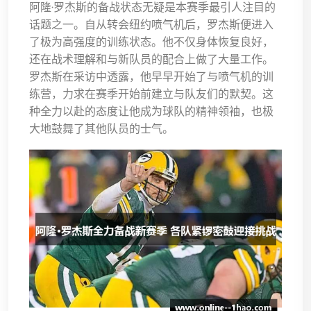
阿隆·罗杰斯的备战状态无疑是本赛季最引人注目的
话题之一。自从转会纽约喷气机后，罗杰斯便进入
了极为高强度的训练状态。他不仅身体恢复良好，
还在战术理解和与新队员的配合上做了大量工作。
罗杰斯在采访中透露，他早早开始了与喷气机的训
练营，力求在赛季开始前建立与队友们的默契。这
种全力以赴的态度让他成为球队的精神领袖，也极
大地鼓舞了其他队员的士气。