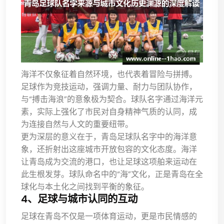
海洋不仅象征着自然环境，也代表着冒险与拼搏。
足球作为竞技运动，强调力量、耐力与团队协作，
与“搏击海浪”的意象极为契合。球队名字通过海洋元
素，实际上强化了市民对自身精神气质的认同，成
为连接自然与人文的重要纽带。
更为深层的意义在于，青岛足球队名字中的海洋意
象，还折射出这座城市开放包容的文化态度。海洋
让青岛成为交流的港口，也让足球这项舶来运动在
此生根发芽。球队命名中的“海”文化，正是青岛在全
球化与本土化之间找到平衡的象征。
4、足球与城市认同的互动
足球在青岛不仅是一项体育运动，更是市民情感的