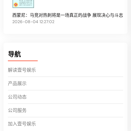
西蒙尼：马竞对热刺将是一场真正的战争 展现决心与斗志
2026-08-04 12:27:02
导航
解读壹号娱乐
产品展示
公司动态
公司服务
加入壹号娱乐