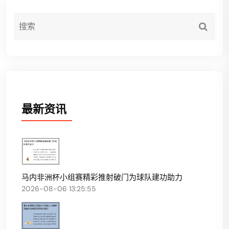
最新资讯
马内非洲杯小组赛精彩推射破门为球队建功助力
2026-08-06 13:25:55