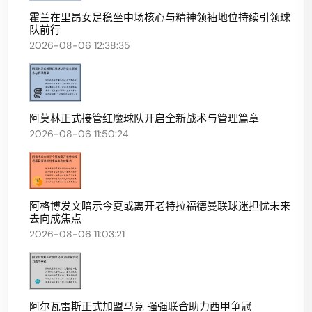
霍兰在里昂女足稳坐中场核心与精神领袖地位持续引领球
队前行
2026-08-06 12:38:35
阿莫林正式接管红魔球队开启全新战术与管理篇章
2026-08-06 11:50:24
阿格博发文暗示今夏或离开老特拉福德曼联球迷担忧未来
去向成焦点
2026-08-06 11:03:21
阿尔瓦雷斯正式加盟马竞 强强联合助力西甲争冠