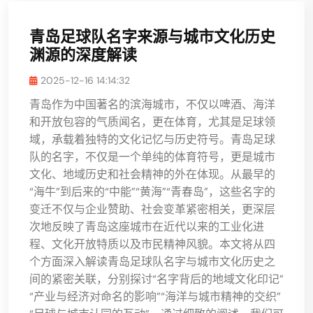
青岛足球队名字来源与城市文化历史
渊源的深度解读
2025-12-16 14:14:32
青岛作为中国著名的滨海城市，不仅以啤酒、海洋
和开放包容的气质闻名，更在体育，尤其是足球领
域，承载着独特的文化记忆与历史符号。青岛足球
队的名字，不仅是一个单纯的体育符号，更是城市
文化、地域历史和社会精神的外在体现。从最早的
“海牛”到后来的“中能”“黄海”“青春岛”，这些名字的
变迁不仅与企业赞助、社会变革紧密相关，更深层
次地反映了青岛这座城市在近代以来的工业化进
程、文化开放特质以及市民精神风貌。本文将从四
个方面深入解读青岛足球队名字与城市文化历史之
间的紧密关联，分别探讨“名字背后的地域文化印记”
“产业与经济对命名的影响”“海洋与城市精神的交织”