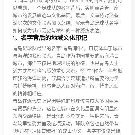
“足球与城市认同的互动”。通过细致的阐述，我们可
以看到，一个足球队的名字背后，实则蕴含着一座
城市的发展轨迹与文化基因。最后，文章将对这些
深层次的文化联系加以总结，展示青岛足球队名字
如何成为城市历史与精神的一种凝练表达。
1、名字背后的地域文化印记
青岛足球队最早的名字“青岛海牛”，直接体现了城市
与海洋的紧密联系。青岛作为中国重要的沿海港口
城市，海洋不仅是地理环境的象征，也是青岛人生
活方式与性格气质的重要来源。“海牛”作为一种坚韧
顽强的海洋动物，既契合了足球运动所需要的力量
与拼搏精神，也与青岛人面对海洋、敢于搏击风浪
的精神相呼应。
青岛在近代史上曾因特殊的地理位置成为多国殖民
与贸易的焦点，这也让城市在文化层面具有明显的
东西交融特质。足球运动本身就是一种舶来品，青
岛较早接受并普及这项运动，球队命名也自然带有
“地方符号+体育精神”的双重含义。名字不仅仅是标