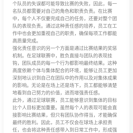
个队员的失误都可能导致比赛的失败，因此，每一
名队员都需要对自己的角色和职责负责。在比赛
中，每个人不仅要完成自己的任务，还要对整个团
队的表现负责。通过这种责任感的培养，员工在工
作中也会更加重视自己的职责，确保每项工作都能
高质量完成。
强化责任意识的另一个方面是通过比赛结果的奖惩
机制。在足球联赛中，胜负直接与团队的表现挂
钩，团队成员的每一个行为都影响最终结果。这种
高度依赖个体与集体配合的环境，能够让员工更加
深刻地认识到自己在团队中的作用以及对集体成果
的影响。无论是在场上还是场下，员工都能够清楚
地看到自己努力的价值，进而增强责任感。
此外，通过足球联赛，员工能够意识到集体的目标
比个人目标更加重要。虽然每个人的表现可能会直
接影响比赛结果，但只有团队协作得当，才能确保
最终的胜利。因此，员工不仅会在球场上承担责
任，也会将这种责任感带入到日常工作中，形成强