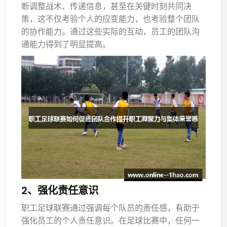
断调整战术、传递信息，甚至在关键时刻共同决
策，这不仅考验个人的应变能力，也考验整个团队
的协作能力。通过这些实际的互动，员工的团队沟
通能力得到了明显提高。
2、强化责任意识
职工足球联赛通过强调每个队员的责任感，有助于
强化员工的个人责任意识。在足球比赛中，任何一