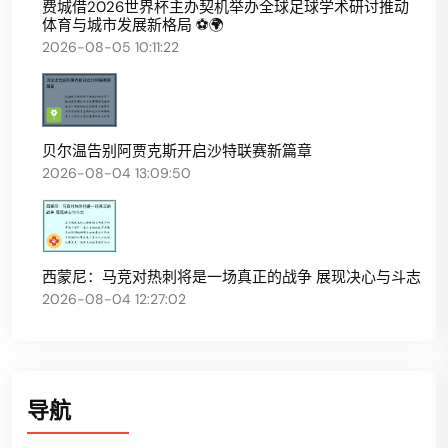
费城借2026世界杯主办契机举办全球足球学术研讨推动
体育与城市发展新格局 ⚽🌍
2026-08-05 10:11:22
贝尔温告别阿贾克斯开启沙特联赛新篇章
2026-08-04 13:09:50
西蒙尼：马竞对热刺将是一场真正的战争 展现决心与斗志
2026-08-04 12:27:02
导航