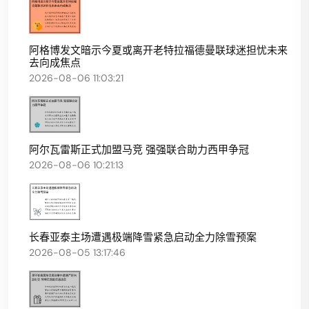
阿格博发文暗示今夏或离开老特拉福德曼联球迷担忧未来
去向成焦点
2026-08-06 11:03:21
阿尔瓦雷斯正式加盟马竞 强强联合助力西甲争冠
2026-08-06 10:21:13
长春亚泰主场遭遇极端降雪紧急启动全力除雪预案
2026-08-05 13:17:46