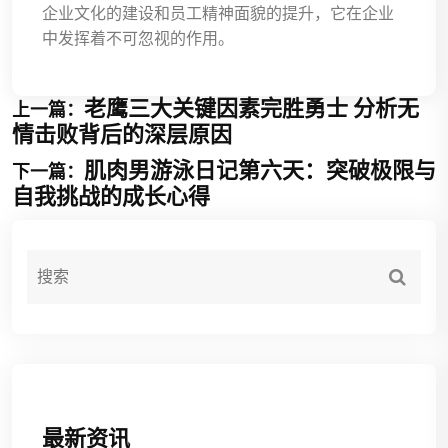
企业文化的建设和员工精神面貌的提升，它在企业
中发挥着不可忽视的作用。
老鹰三大关键因素完胜勇士 分析无
上一篇：
情击败背后的深层原因
肌肉男游泳日记第六天：突破极限与
下一篇：
自我挑战的成长心得
最新资讯