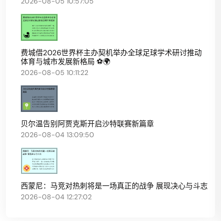
2026-08-05 10:57:05
费城借2026世界杯主办契机举办全球足球学术研讨推动
体育与城市发展新格局 ⚽🌍
2026-08-05 10:11:22
贝尔温告别阿贾克斯开启沙特联赛新篇章
2026-08-04 13:09:50
西蒙尼：马竞对热刺将是一场真正的战争 展现决心与斗志
2026-08-04 12:27:02