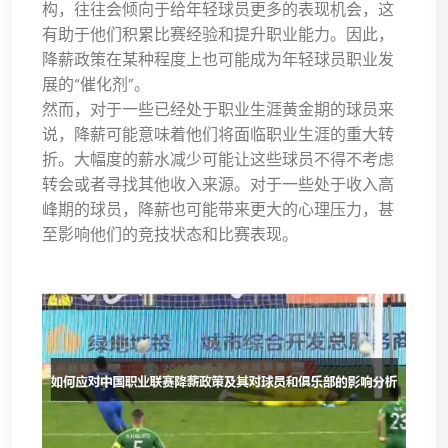
构，往往会倾向于给年轻球员更多的表现机会，这
有助于他们积累比赛经验和提升职业能力。因此，
降薪政策在某种程度上也可能成为年轻球员职业发
展的“催化剂”。
然而，对于一些已经处于职业生涯黄金期的球员来
说，降薪可能意味着他们将面临职业生涯的重大转
折。大幅度的薪水减少可能让这些球员不得不考虑
转会或者寻找其他收入来源。对于一些处于收入高
峰期的球员，降薪也可能带来更大的心理压力，甚
至影响他们的竞技状态和比赛表现。