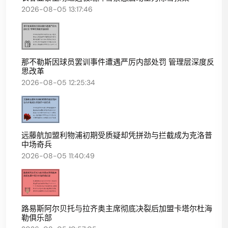
2026-08-05 13:17:46
那不勒斯因球员罢训事件遭遇严厉内部处罚 管理层深度反
思改革
2026-08-05 12:25:34
远藤航加盟利物浦初期受质疑却凭拼劲与拦截成为克洛普
中场奇兵
2026-08-05 11:40:49
路易斯阿尔贝托与拉齐奥主席彻底决裂后加盟卡塔尔杜海
勒俱乐部