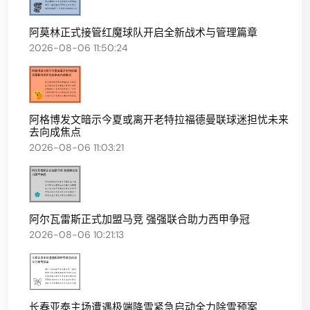
阿莫林正式接管红魔球队开启全新战术与管理篇章
2026-08-06 11:50:24
阿格博发文暗示今夏或离开老特拉福德曼联球迷担忧未来
去向成焦点
2026-08-06 11:03:21
阿尔瓦雷斯正式加盟马竞 强强联合助力西甲争冠
2026-08-06 10:21:13
长春亚泰主场遭遇极端降雪紧急启动全力除雪预案