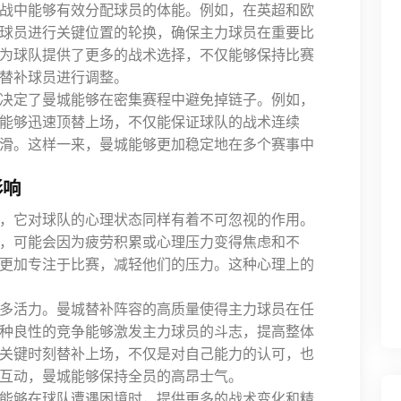
战中能够有效分配球员的体能。例如，在英超和欧
球员进行关键位置的轮换，确保主力球员在重要比
为球队提供了更多的战术选择，不仅能够保持比赛
替补球员进行调整。
决定了曼城能够在密集赛程中避免掉链子。例如，
能够迅速顶替上场，不仅能保证球队的战术连续
滑。这样一来，曼城能够更加稳定地在多个赛事中
影响
，它对球队的心理状态同样有着不可忽视的作用。
，可能会因为疲劳积累或心理压力变得焦虑和不
更加专注于比赛，减轻他们的压力。这种心理上的
多活力。曼城替补阵容的高质量使得主力球员在任
种良性的竞争能够激发主力球员的斗志，提高整体
关键时刻替补上场，不仅是对自己能力的认可，也
互动，曼城能够保持全员的高昂士气。
能够在球队遭遇困境时，提供更多的战术变化和精