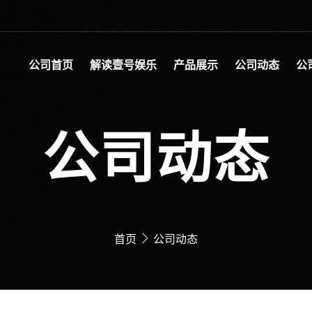
公司首页
解读壹号娱乐
产品展示
公司动态
公
公司动态
首页
公司动态