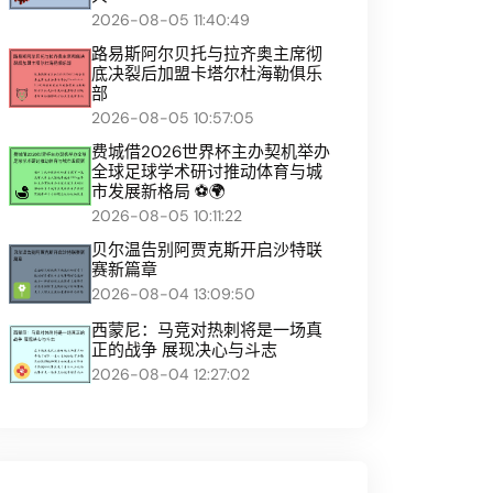
2026-08-05 11:40:49
路易斯阿尔贝托与拉齐奥主席彻
底决裂后加盟卡塔尔杜海勒俱乐
部
2026-08-05 10:57:05
费城借2026世界杯主办契机举办
全球足球学术研讨推动体育与城
市发展新格局 ⚽🌍
2026-08-05 10:11:22
贝尔温告别阿贾克斯开启沙特联
赛新篇章
2026-08-04 13:09:50
西蒙尼：马竞对热刺将是一场真
正的战争 展现决心与斗志
2026-08-04 12:27:02