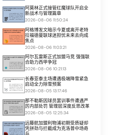
阿莫林正式接管红魔球队开启全
新战术与管理篇章
2026-08-06 11:50:24
阿格博发文暗示今夏或离开老特
拉福德曼联球迷担忧未来去向成
焦点
2026-08-06 11:03:21
阿尔瓦雷斯正式加盟马竞 强强联
合助力西甲争冠
2026-08-06 10:21:13
长春亚泰主场遭遇极端降雪紧急
启动全力除雪预案
2026-08-05 13:17:46
那不勒斯因球员罢训事件遭遇严
厉内部处罚 管理层深度反思改革
2026-08-05 12:25:34
远藤航加盟利物浦初期受质疑却
凭拼劲与拦截成为克洛普中场奇
兵