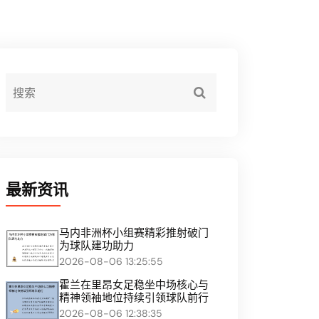
最新资讯
马内非洲杯小组赛精彩推射破门
为球队建功助力
2026-08-06 13:25:55
霍兰在里昂女足稳坐中场核心与
精神领袖地位持续引领球队前行
2026-08-06 12:38:35