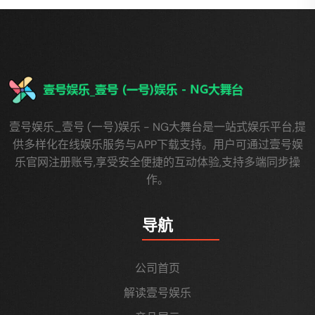
壹号娱乐_壹号 (一号)娱乐 - NG大舞台是一站式娱乐平台,提
供多样化在线娱乐服务与APP下载支持。用户可通过壹号娱
乐官网注册账号,享受安全便捷的互动体验,支持多端同步操
作。
导航
公司首页
解读壹号娱乐