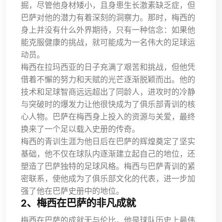
掘，尽管他身材矮小，且身患生长激素缺乏症，但
巴萨对他的潜力有着深刻的洞察力。那时，梅西的
身上并没有什么外界期待，只有一种信念：如果他
能克服健康的挑战，就可能成为一名伟大的足球运
动员。
梅西在拉玛西亚的日子充满了艰苦和挑战，但他凭
借着不懈的努力和天赋的光芒逐渐脱颖而出。他的
技术和足球智商远远超出了同龄人，进攻时的冷静
与突破时的爆发力让他很快成为了俱乐部青训的核
心人物。巴萨在梅西身上投入的资源与关爱，最终
换来了一个足以载入史册的传奇。
梅西的青训生涯为他日后在巴萨的辉煌奠定了坚实
基础，他不仅在球队内逐渐建立起自己的地位，还
塑造了巴萨独特的足球风格。梅西与巴萨青训的紧
密联系，使他成为了俱乐部文化的代表，进一步加
强了他在巴萨史册中的地位。
2、梅西在巴萨的非凡成就
梅西在巴萨的成就无与伦比，他是球队历史上最伟