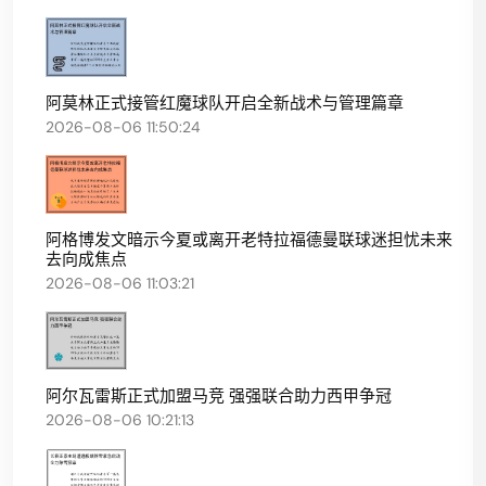
阿莫林正式接管红魔球队开启全新战术与管理篇章
2026-08-06 11:50:24
阿格博发文暗示今夏或离开老特拉福德曼联球迷担忧未来
去向成焦点
2026-08-06 11:03:21
阿尔瓦雷斯正式加盟马竞 强强联合助力西甲争冠
2026-08-06 10:21:13