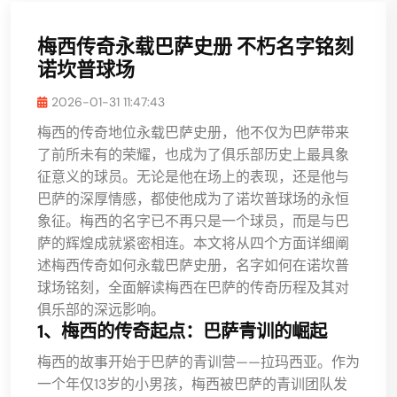
梅西传奇永载巴萨史册 不朽名字铭刻
诺坎普球场
2026-01-31 11:47:43
梅西的传奇地位永载巴萨史册，他不仅为巴萨带来
了前所未有的荣耀，也成为了俱乐部历史上最具象
征意义的球员。无论是他在场上的表现，还是他与
巴萨的深厚情感，都使他成为了诺坎普球场的永恒
象征。梅西的名字已不再只是一个球员，而是与巴
萨的辉煌成就紧密相连。本文将从四个方面详细阐
述梅西传奇如何永载巴萨史册，名字如何在诺坎普
球场铭刻，全面解读梅西在巴萨的传奇历程及其对
俱乐部的深远影响。
1、梅西的传奇起点：巴萨青训的崛起
梅西的故事开始于巴萨的青训营——拉玛西亚。作为
一个年仅13岁的小男孩，梅西被巴萨的青训团队发