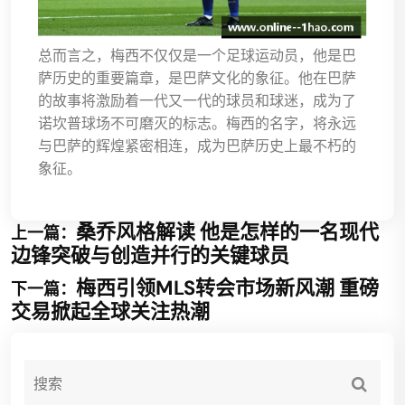
总而言之，梅西不仅仅是一个足球运动员，他是巴
萨历史的重要篇章，是巴萨文化的象征。他在巴萨
的故事将激励着一代又一代的球员和球迷，成为了
诺坎普球场不可磨灭的标志。梅西的名字，将永远
与巴萨的辉煌紧密相连，成为巴萨历史上最不朽的
象征。
桑乔风格解读 他是怎样的一名现代
上一篇：
边锋突破与创造并行的关键球员
梅西引领MLS转会市场新风潮 重磅
下一篇：
交易掀起全球关注热潮