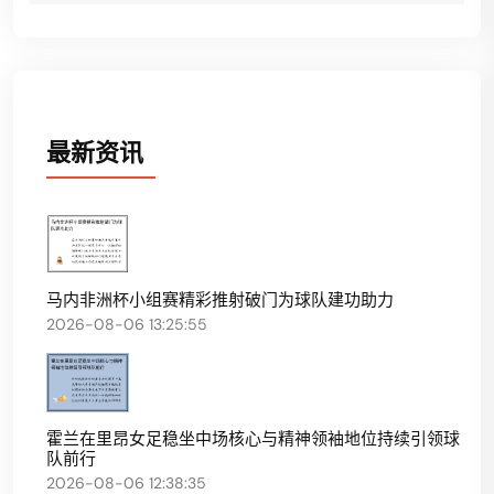
最新资讯
马内非洲杯小组赛精彩推射破门为球队建功助力
2026-08-06 13:25:55
霍兰在里昂女足稳坐中场核心与精神领袖地位持续引领球
队前行
2026-08-06 12:38:35