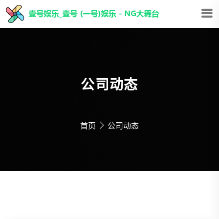
公司动态
首页
公司动态