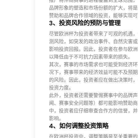
推广将伴随赛事的进程覆盖到全球范围，
品牌形象的塑造和市场份额的扩大，将是
赞助和品牌合作领域的投资，能够实现可
3、投资风险的预防与管理
尽管欧洲杯为投资者带来了可观的机遇，
测风险，如突发的政治事件、自然灾害或
影响投资回报。因此，投资者在参与欧洲
以降低由于不可抗力因素带来的损失。
其次，赛事的市场需求也可能受到经济环
况下，赛事带来的经济效益可能不及预期
的风险。因此，投资者应在做出决策时，
投资力度。
此外，投资者还需要警惕赛事中的品牌声
闻、赛事安全问题等）都可能影响赞助商
中，投资者应仔细审查合作方的信誉，并
影响。
4、如何调整投资策略
在欧洲杯投资中，调整策略是至关重要的