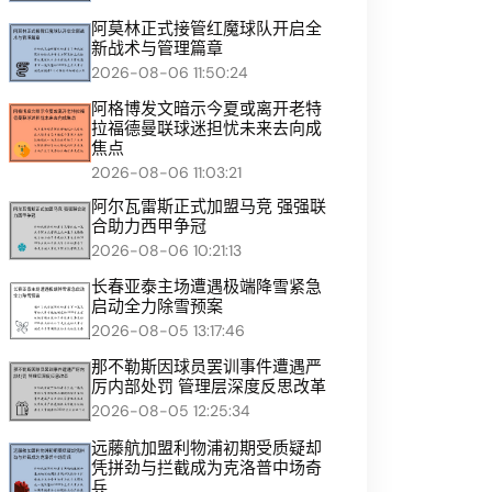
阿莫林正式接管红魔球队开启全
新战术与管理篇章
2026-08-06 11:50:24
阿格博发文暗示今夏或离开老特
拉福德曼联球迷担忧未来去向成
焦点
2026-08-06 11:03:21
阿尔瓦雷斯正式加盟马竞 强强联
合助力西甲争冠
2026-08-06 10:21:13
长春亚泰主场遭遇极端降雪紧急
启动全力除雪预案
2026-08-05 13:17:46
那不勒斯因球员罢训事件遭遇严
厉内部处罚 管理层深度反思改革
2026-08-05 12:25:34
远藤航加盟利物浦初期受质疑却
凭拼劲与拦截成为克洛普中场奇
兵