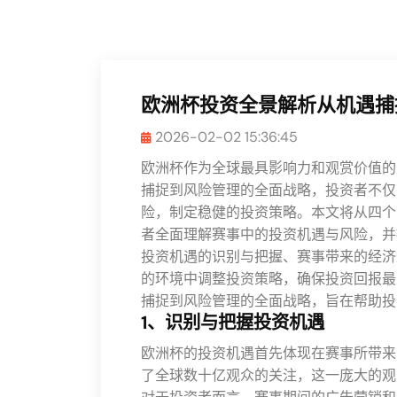
欧洲杯投资全景解析从机遇捕
2026-02-02 15:36:45
欧洲杯作为全球最具影响力和观赏价值的
捕捉到风险管理的全面战略，投资者不仅
险，制定稳健的投资策略。本文将从四个
者全面理解赛事中的投资机遇与风险，并
投资机遇的识别与把握、赛事带来的经济
的环境中调整投资策略，确保投资回报最
捕捉到风险管理的全面战略，旨在帮助投
1、识别与把握投资机遇
欧洲杯的投资机遇首先体现在赛事所带来
了全球数十亿观众的关注，这一庞大的观