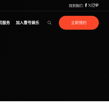
找到我们 :
司服务
加入壹号娱乐
立即预约