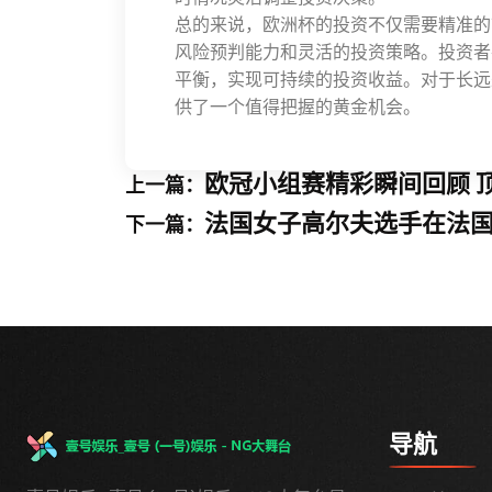
总的来说，欧洲杯的投资不仅需要精准的
风险预判能力和灵活的投资策略。投资者
平衡，实现可持续的投资收益。对于长远
供了一个值得把握的黄金机会。
欧冠小组赛精彩瞬间回顾 
上一篇：
法国女子高尔夫选手在法
下一篇：
导航