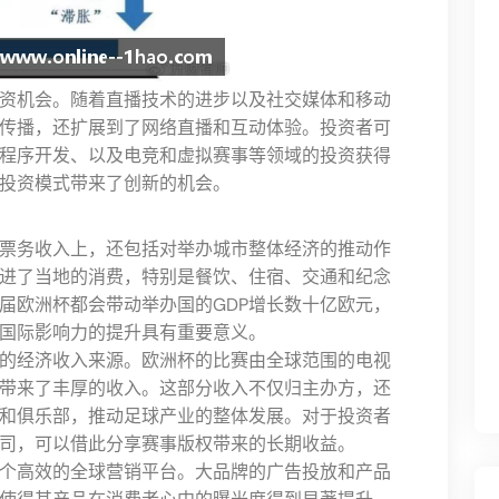
资机会。随着直播技术的进步以及社交媒体和移动
传播，还扩展到了网络直播和互动体验。投资者可
程序开发、以及电竞和虚拟赛事等领域的投资获得
投资模式带来了创新的机会。
票务收入上，还包括对举办城市整体经济的推动作
进了当地的消费，特别是餐饮、住宿、交通和纪念
届欧洲杯都会带动举办国的GDP增长数十亿欧元，
国际影响力的提升具有重要意义。
的经济收入来源。欧洲杯的比赛由全球范围的电视
带来了丰厚的收入。这部分收入不仅归主办方，还
和俱乐部，推动足球产业的整体发展。对于投资者
司，可以借此分享赛事版权带来的长期收益。
个高效的全球营销平台。大品牌的广告投放和产品