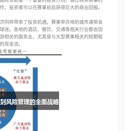
品牌赞助是一个重要的投资方向。通过购买赛事的
作，投资者可以在赛事前后获得巨大的商业回报。
济同样带来了投资机遇。赛事举办地的城市通常会
球迷。各地的酒店、餐饮、交通等相关行业都会因
游相关的服务业，尤其是与大型赛事相关的短期租
的现金流。