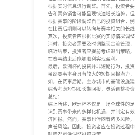
根据实时信息进行调整。首先，投资者要
告和票务销售可能呈现快速增长趋势，但
根据赛事的阶段调整自己的投资组合，例
在比赛后期则可以转向与赛事相关的长线
其次，投资者应根据比赛的实际情况调整
消时，投资者需要及时调整现金流管理，
临近结束，投资者应提前考虑退出策略，
在赛事结束后能够顺利实现盈利。
最后，欧洲杯的投资并非短期行为，投资
虽然赛事本身具有较大的短期回报潜力，
如，在赛事后期，主办城市的基础设施建
综合考虑短期和长期回报，灵活调整投资
总结：
综上所述，欧洲杯不仅是一场全球性的足
识别赛事带来的多样化机遇，并制定有效
济回报。然而，赛事也伴随着诸多风险，
声誉风险。因此，投资者应在投资过程中
时情况灵活调整投资决策。