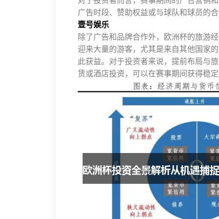
对于投资者而言，赛事期间的广告营销和
广告时段、赞助权益或与球队和球员的合
壹号娱乐
除了广告和品牌合作外，欧洲杯的旅游经
迎来大量的游客，尤其是来自其他国家的
此获益。对于投资者来说，提前布局与旅
赁或酒店投资，可以在赛事期间获得稳定