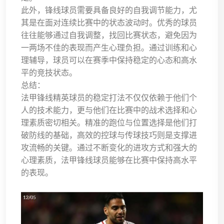
此外，锋线球员需要具备良好的自我调节能力，尤
其是在面对连续比赛中的状态波动时。优秀的球员
往往能够通过自我调整，找回比赛状态，避免因为
一两场不佳的表现而产生心理负担。通过训练和心
理辅导，球员可以在赛季中保持稳定的心态和高水
平的竞技状态。
总结：
法甲锋线精英球员的稳定打法不仅仅依赖于他们个
人的技术能力，更与他们在比赛中的战术选择和心
理素质密切相关。精准的跑位与位置选择是他们打
破防线的基础，高效的控球与传球技巧则是支撑进
攻流畅的关键。通过不断变化的进攻方式和强大的
心理素质，法甲锋线球员能够在比赛中保持高水平
的表现。