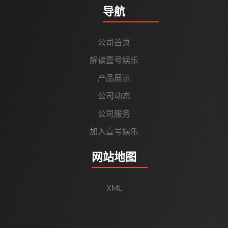
导航
公司首页
解读壹号娱乐
产品展示
公司动态
公司服务
加入壹号娱乐
网站地图
XML