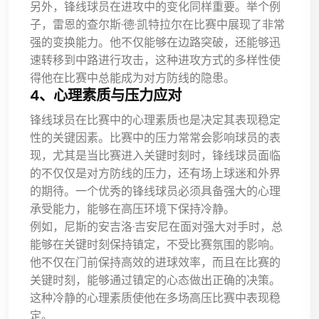
另外，锋线球员在进攻中的变化同样重要。举个例
子，雷恩的查尔斯·德·凯特拉尔在比赛中展现了非常
强的变换能力。他不仅能够在边路突破，还能够迅
速转移到中路进行攻击，这种进攻方式的多样性使
得他在比赛中总能成为对方防线的隐患。
4、心理素质与压力应对
锋线球员在比赛中的心理素质也是决定其表现稳定
性的关键因素。比赛中的压力常常会影响球员的表
现，尤其是当比赛进入关键时刻时，锋线球员面临
的不仅仅是对方防线的压力，还有场上球迷和外界
的期待。一个优秀的锋线球员必须具备强大的心理
承受能力，能够在高压环境下保持冷静。
例如，尼斯的安吉洛·吉安尼在面对强大对手时，总
能够在关键时刻保持镇定，不受比赛氛围的影响。
他不仅在门前保持高效的进球效率，而且在比赛的
关键时刻，能够通过镇定的心态做出正确的决策。
这种冷静的心理素质使他在多场高压比赛中表现稳
定。