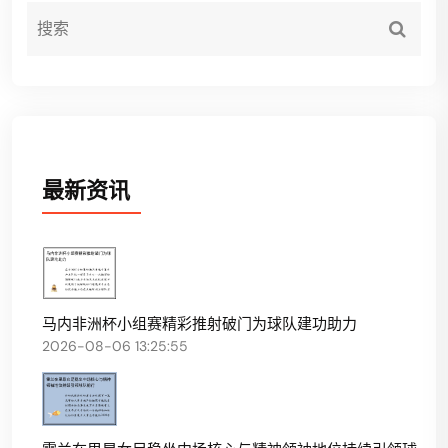
最新资讯
马内非洲杯小组赛精彩推射破门为球队建功助力
2026-08-06 13:25:55