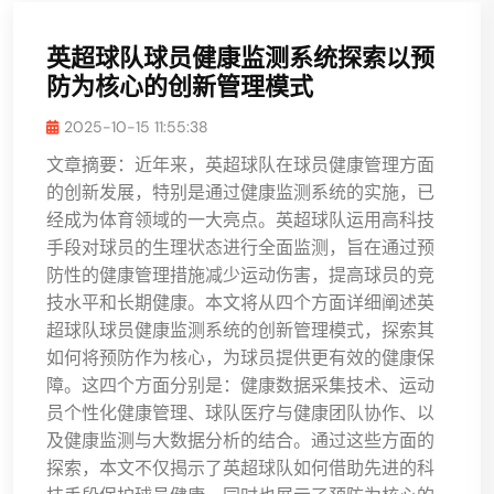
英超球队球员健康监测系统探索以预
防为核心的创新管理模式
2025-10-15 11:55:38
文章摘要：近年来，英超球队在球员健康管理方面
的创新发展，特别是通过健康监测系统的实施，已
经成为体育领域的一大亮点。英超球队运用高科技
手段对球员的生理状态进行全面监测，旨在通过预
防性的健康管理措施减少运动伤害，提高球员的竞
技水平和长期健康。本文将从四个方面详细阐述英
超球队球员健康监测系统的创新管理模式，探索其
如何将预防作为核心，为球员提供更有效的健康保
障。这四个方面分别是：健康数据采集技术、运动
员个性化健康管理、球队医疗与健康团队协作、以
及健康监测与大数据分析的结合。通过这些方面的
探索，本文不仅揭示了英超球队如何借助先进的科