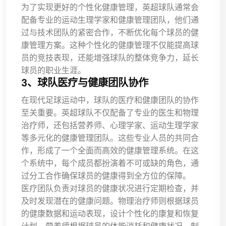
为了实现更好的个性化健康管理，英超球队通常会
配备专业的运动生理学家和健康管理团队，他们通
过与技术团队的紧密合作，不断优化每个球员的健
康管理方案。这种个性化的健康管理不仅能提高球
员的竞技表现，还能增强球队的整体竞争力，延长
球员的职业生涯。
3、球队医疗与健康团队协作
在现代足球运动中，球队的医疗和健康团队的协作
至关重要。英超球队不仅配备了专业的医生和物理
治疗师，还包括营养师、心理学家、运动生理学家
等多元化的健康管理团队。这些专业人员的共同合
作，形成了一个全面而高效的健康管理系统。在这
个系统中，每个成员都扮演着不可或缺的角色，通
过分工合作确保球员的健康得到全方位的保障。
医疗团队负责对球员的健康状况进行定期检查，并
及时发现潜在的健康问题。物理治疗师则根据球员
的健康数据和运动表现，设计个性化的康复和恢复