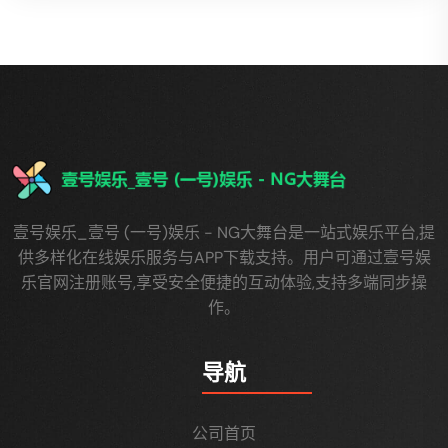
壹号娱乐_壹号 (一号)娱乐 - NG大舞台是一站式娱乐平台,提
供多样化在线娱乐服务与APP下载支持。用户可通过壹号娱
乐官网注册账号,享受安全便捷的互动体验,支持多端同步操
作。
导航
公司首页