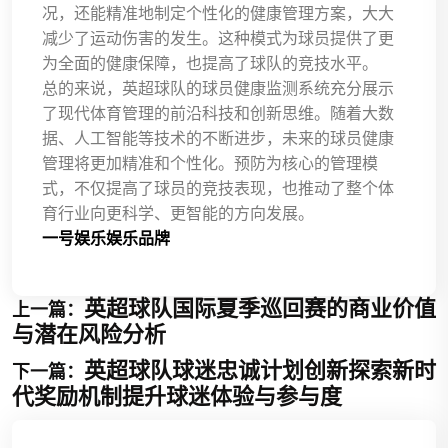
况，还能精准地制定个性化的健康管理方案，大大
减少了运动伤害的发生。这种模式为球员提供了更
为全面的健康保障，也提高了球队的竞技水平。
总的来说，英超球队的球员健康监测系统充分展示
了现代体育管理的前沿科技和创新思维。随着大数
据、人工智能等技术的不断进步，未来的球员健康
管理将更加精准和个性化。预防为核心的管理模
式，不仅提高了球员的竞技表现，也推动了整个体
育行业向更科学、更智能的方向发展。
一号娱乐娱乐品牌
英超球队国际夏季巡回赛的商业价值
上一篇：
与潜在风险分析
英超球队球迷忠诚计划创新探索新时
下一篇：
代奖励机制提升球迷体验与参与度