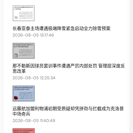
长春亚泰主场遭遇极端降雪紧急启动全力除雪预案
2026-08-05 13:17:46
那不勒斯因球员罢训事件遭遇严厉内部处罚 管理层深度反
思改革
2026-08-05 12:25:34
远藤航加盟利物浦初期受质疑却凭拼劲与拦截成为克洛普
中场奇兵
2026-08-05 11:40:49