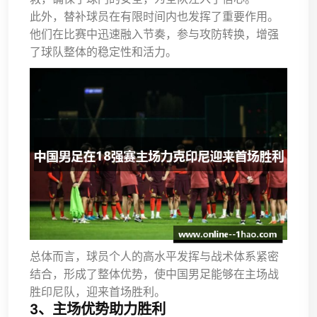
此外，替补球员在有限时间内也发挥了重要作用。
他们在比赛中迅速融入节奏，参与攻防转换，增强
了球队整体的稳定性和活力。
总体而言，球员个人的高水平发挥与战术体系紧密
结合，形成了整体优势，使中国男足能够在主场战
胜印尼队，迎来首场胜利。
3、主场优势助力胜利