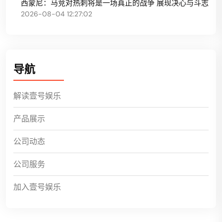
西蒙尼：马竞对热刺将是一场真正的战争 展现决心与斗志
2026-08-04 12:27:02
导航
解读壹号娱乐
产品展示
公司动态
公司服务
加入壹号娱乐