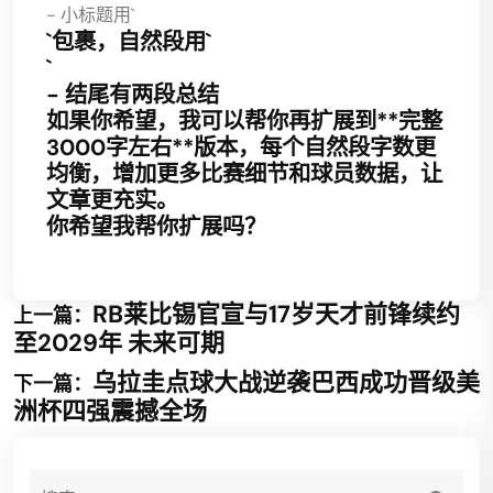
- 小标题用`
`包裹，自然段用`
`
- 结尾有两段总结
如果你希望，我可以帮你再扩展到**完整
3000字左右**版本，每个自然段字数更
均衡，增加更多比赛细节和球员数据，让
文章更充实。
你希望我帮你扩展吗？
RB莱比锡官宣与17岁天才前锋续约
上一篇：
至2029年 未来可期
乌拉圭点球大战逆袭巴西成功晋级美
下一篇：
洲杯四强震撼全场