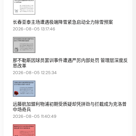
长春亚泰主场遭遇极端降雪紧急启动全力除雪预案
2026-08-05 13:17:46
那不勒斯因球员罢训事件遭遇严厉内部处罚 管理层深度反
思改革
2026-08-05 12:25:34
远藤航加盟利物浦初期受质疑却凭拼劲与拦截成为克洛普
中场奇兵
2026-08-05 11:40:49