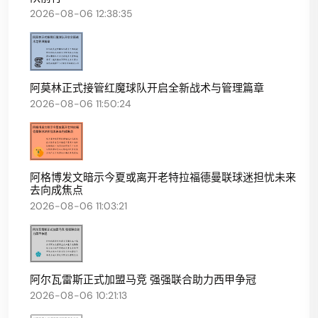
2026-08-06 12:38:35
阿莫林正式接管红魔球队开启全新战术与管理篇章
2026-08-06 11:50:24
阿格博发文暗示今夏或离开老特拉福德曼联球迷担忧未来
去向成焦点
2026-08-06 11:03:21
阿尔瓦雷斯正式加盟马竞 强强联合助力西甲争冠
2026-08-06 10:21:13