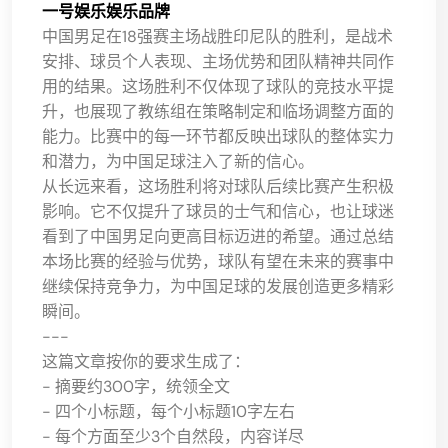
一号娱乐娱乐品牌
中国男足在18强赛主场战胜印尼队的胜利，是战术
安排、球员个人表现、主场优势和团队精神共同作
用的结果。这场胜利不仅体现了球队的竞技水平提
升，也展现了教练组在策略制定和临场调整方面的
能力。比赛中的每一环节都反映出球队的整体实力
和潜力，为中国足球注入了新的信心。
从长远来看，这场胜利将对球队后续比赛产生积极
影响。它不仅提升了球员的士气和信心，也让球迷
看到了中国男足向更高目标迈进的希望。通过总结
本场比赛的经验与优势，球队有望在未来的赛事中
继续保持竞争力，为中国足球的发展创造更多精彩
瞬间。
---
这篇文章按你的要求生成了：
- 摘要约300字，统领全文
- 四个小标题，每个小标题10字左右
- 每个方面至少3个自然段，内容详尽