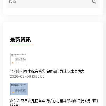
最新资讯
马内非洲杯小组赛精彩推射破门为球队建功助力
2026-08-06 13:25:55
霍兰在里昂女足稳坐中场核心与精神领袖地位持续引领球
队前行