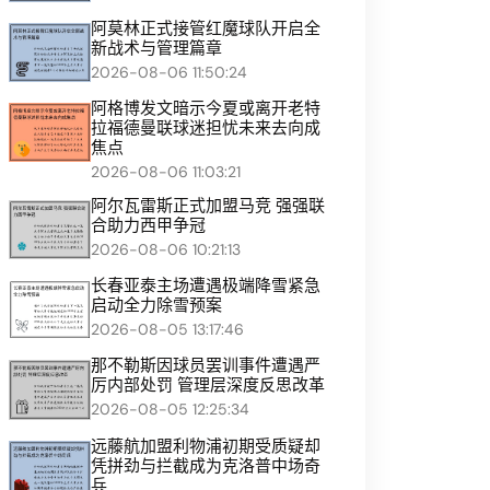
阿莫林正式接管红魔球队开启全
新战术与管理篇章
2026-08-06 11:50:24
阿格博发文暗示今夏或离开老特
拉福德曼联球迷担忧未来去向成
焦点
2026-08-06 11:03:21
阿尔瓦雷斯正式加盟马竞 强强联
合助力西甲争冠
2026-08-06 10:21:13
长春亚泰主场遭遇极端降雪紧急
启动全力除雪预案
2026-08-05 13:17:46
那不勒斯因球员罢训事件遭遇严
厉内部处罚 管理层深度反思改革
2026-08-05 12:25:34
远藤航加盟利物浦初期受质疑却
凭拼劲与拦截成为克洛普中场奇
兵