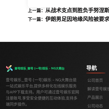
从战术支点到胜负手努涅
上一篇：
伊朗男足因地缘风险被要
下一篇：
导航
壹号娱乐_壹号 (一号)娱乐 - NG大舞台是
公司首页
一站式娱乐平台,提供多样化在线娱乐服务
解读壹号娱
与APP下载支持。用户可通过壹号娱乐官网
产品展示
注册账号,享受安全便捷的互动体验,支持多
端同步操作。
公司动态