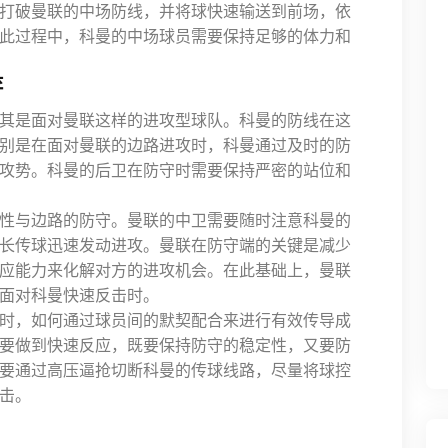
打破曼联的中场防线，并将球快速输送到前场，依
此过程中，科曼的中场球员需要保持足够的体力和
弈
其是面对曼联这样的进攻型球队。科曼的防线在这
别是在面对曼联的边路进攻时，科曼通过及时的防
攻势。科曼的后卫在防守时需要保持严密的站位和
性与边路的防守。曼联的中卫需要随时注意科曼的
长传球迅速发动进攻。曼联在防守端的关键是减少
应能力来化解对方的进攻机会。在此基础上，曼联
面对科曼快速反击时。
时，如何通过球员间的默契配合来进行有效传导成
要做到快速反应，既要保持防守的稳定性，又要防
要通过高压逼抢切断科曼的传球线路，尽量将球控
击。