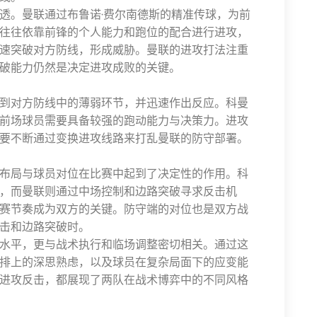
透。曼联通过布鲁诺·费尔南德斯的精准传球，为前
往往依靠前锋的个人能力和跑位的配合进行进攻，
速突破对方防线，形成威胁。曼联的进攻打法注重
破能力仍然是决定进攻成败的关键。
到对方防线中的薄弱环节，并迅速作出反应。科曼
前场球员需要具备较强的跑动能力与决策力。进攻
要不断通过变换进攻线路来打乱曼联的防守部署。
布局与球员对位在比赛中起到了决定性的作用。科
，而曼联则通过中场控制和边路突破寻求反击机
赛节奏成为双方的关键。防守端的对位也是双方战
击和边路突破时。
水平，更与战术执行和临场调整密切相关。通过这
排上的深思熟虑，以及球员在复杂局面下的应变能
进攻反击，都展现了两队在战术博弈中的不同风格