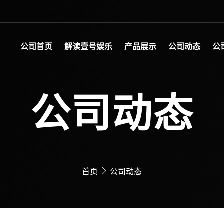
公司首页
解读壹号娱乐
产品展示
公司动态
公
公司动态
首页
公司动态