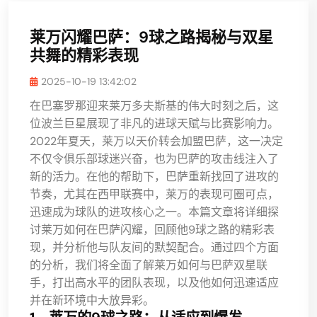
莱万闪耀巴萨：9球之路揭秘与双星
共舞的精彩表现
2025-10-19 13:42:02
在巴塞罗那迎来莱万多夫斯基的伟大时刻之后，这
位波兰巨星展现了非凡的进球天赋与比赛影响力。
2022年夏天，莱万以天价转会加盟巴萨，这一决定
不仅令俱乐部球迷兴奋，也为巴萨的攻击线注入了
新的活力。在他的帮助下，巴萨重新找回了进攻的
节奏，尤其在西甲联赛中，莱万的表现可圈可点，
迅速成为球队的进攻核心之一。本篇文章将详细探
讨莱万如何在巴萨闪耀，回顾他9球之路的精彩表
现，并分析他与队友间的默契配合。通过四个方面
的分析，我们将全面了解莱万如何与巴萨双星联
手，打出高水平的团队表现，以及他如何迅速适应
并在新环境中大放异彩。