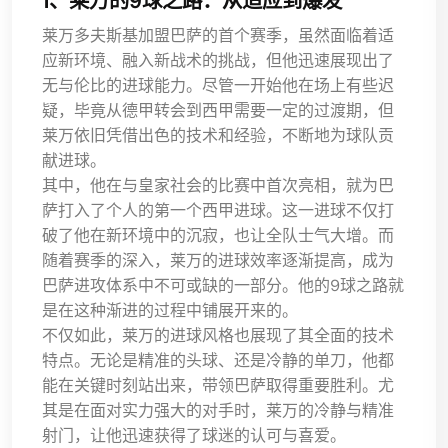
1、莱万的9球之路：从适应到爆发
莱万多夫斯基加盟巴萨的首个赛季，虽然面临着适
应新环境、融入新战术的挑战，但他迅速展现出了
无与伦比的进球能力。尽管一开始他在场上有些迟
疑，毕竟从德甲转会到西甲需要一定的过渡期，但
莱万依旧凭借出色的技术和经验，不断地为球队贡
献进球。
其中，他在与皇家社会的比赛中首次亮相，就为巴
萨打入了个人的第一个西甲进球。这一进球不仅打
破了他在新环境中的沉寂，也让全队士气大增。而
随着赛季的深入，莱万的进球效率逐渐提高，成为
巴萨进攻体系中不可或缺的一部分。他的9球之路就
是在这种渐进的过程中铺展开来的。
不仅如此，莱万的进球风格也展现了其全面的技术
特点。无论是精准的头球、还是冷静的单刀，他都
能在关键时刻站出来，带领巴萨取得重要胜利。尤
其是在面对实力强大的对手时，莱万的冷静与精准
射门，让他迅速获得了球迷的认可与喜爱。