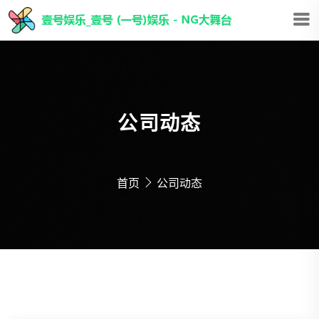
公司动态
首页
公司动态