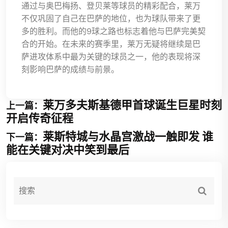
通过与奥巴梅扬、登贝莱等球员的精彩配合，莱万
不仅巩固了自己在巴萨的地位，也为球队带来了更
多的胜利。而他的9球之路也标志着他与巴萨完美契
合的开始。在未来的赛季里，莱万无疑将继续是巴
萨进攻体系中最为关键的球员之一，他的表现将深
刻影响巴萨的成绩与前景。
莱万多夫斯基德甲首球诞生巨星时刻
上一篇：
开启传奇征程
莱斯特城与水晶宫激战一触即发 谁
下一篇：
能在关键对决中笑到最后