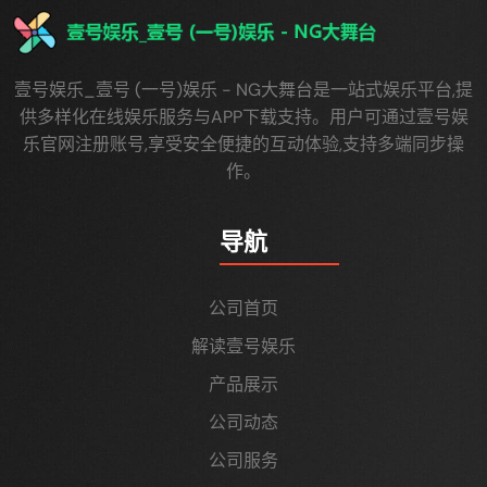
壹号娱乐_壹号 (一号)娱乐 - NG大舞台是一站式娱乐平台,提
供多样化在线娱乐服务与APP下载支持。用户可通过壹号娱
乐官网注册账号,享受安全便捷的互动体验,支持多端同步操
作。
导航
公司首页
解读壹号娱乐
产品展示
公司动态
公司服务