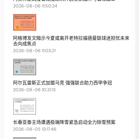
2026-08-06 11:50:24
阿格博发文暗示今夏或离开老特拉福德曼联球迷担忧未来
去向成焦点
2026-08-06 11:03:21
阿尔瓦雷斯正式加盟马竞 强强联合助力西甲争冠
2026-08-06 10:21:13
长春亚泰主场遭遇极端降雪紧急启动全力除雪预案
2026-08-05 13:17:46