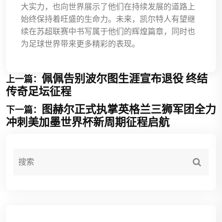
大实力，也向世界展示了他们在持续发展的道路上
始终保持着旺盛的生命力。未来，凯尔特人有望继
续在苏超联赛中书写属于他们的辉煌篇章，同时也
为足球世界带来更多精彩的表现。
佩佩告别波尔图生涯宣布退役 终结
上一篇：
传奇足坛征程
图赫尔正式执掌英格兰三狮军团全力
下一篇：
冲刺美加墨世界杯新周期征程启航