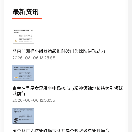
最新资讯
马内非洲杯小组赛精彩推射破门为球队建功助力
2026-08-06 13:25:55
霍兰在里昂女足稳坐中场核心与精神领袖地位持续引领球
队前行
2026-08-06 12:38:35
阿莫林正式接管红魔球队开启全新战术与管理篇章