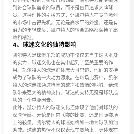
过科学的数据分析和市场调研，凯尔特人能够挑选
到符合球队需求的球员，而不是盲目追求大牌球
员。这种理性的引援方式，让凯尔特人在竞争激烈
的市场中占得先机。无论是高水平的外援，还是有
潜力的年轻球员，凯尔特人的转会策略都保持了高
效和精准。
4、球迷文化的独特影响
凯尔特人足球俱乐部的成功不仅仅来自于球队本身
的实力，球迷文化也在其中起到了至关重要的作
用。凯尔特人的球迷群体庞大且忠诚，他们的支持
成为了球队的一大动力源泉。在每场比赛中，凯尔
特人的球迷都通过嘹亮的歌声和热情的呐喊，给球
队带来强大的精神支持。球迷的支持无疑是球队成
功的一个重要因素。
此外，凯尔特人的球迷文化还体现了他们对球队的
深厚情感。无论是国内联赛的比赛，还是国际赛场
上的较量，凯尔特人的球迷始终如一地为球队加油
助威。球迷的热情不仅仅表现在赛场上，更体现在