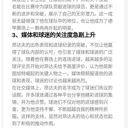
名能在比赛中为球队贡献进球的球员，更是通过不
断的进步和突破，展示了自己的无穷潜力。这一成
就无疑增强了他在球队中的地位，也让他成为了德
甲赛场上一颗冉冉升起的明星。
3、媒体和球迷的关注度急剧上升
昂达夫的出色表现和进球纪录的突破，不仅让他赢
得了球队内部的认可，也引发了媒体和球迷的广泛
关注。随着他在赛场上的连场进球，越来越多的足
球评论员开始对昂达夫给予高度评价，认为他是斯
图加特崛起的关键人物之一。媒体频频报道他的进
球和表现，球迷的讨论也越来越热烈。
在社交媒体上，昂达夫的名字成为了球迷们热议的
话题。许多球迷通过各种平台分享他精彩进球的集
锦，并为他点赞。球迷们不仅对他的进球感到兴
奋，更为他坚持不懈、不断超越自我的精神所折
服。这样的支持，显然对昂达夫的信心和状态也起
到了积极的推动作用。