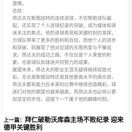
激情。
总结：
昂达夫在斯图加特的连续进球，不仅帮助球队崛
起，还实现了个人进球纪录的突破，成为媒体和球
迷关注的焦点。他的进球表现和关键时刻的发挥，
为球队带来了更多的胜利和自信，而他个人的进步
和突破，则展现了他对足球的无限热爱与不懈追
求。昂达夫的成功之路，不仅仅是个人荣誉的积
累，也是球队和球迷共同努力的成果。
展望未来，昂达夫的职业生涯无疑将继续绽放光
彩。无论是斯图加特还是其他更高水平的俱乐部，
昂达夫都有能力在未来的比赛中继续创造精彩。球
迷们对他的期望也越来越高，而昂达夫也必将以更
加坚定的步伐，迎接下一个属于他的巅峰时刻。
拜仁破勒沃库森主场不败纪录 迎来
上一篇：
德甲关键胜利