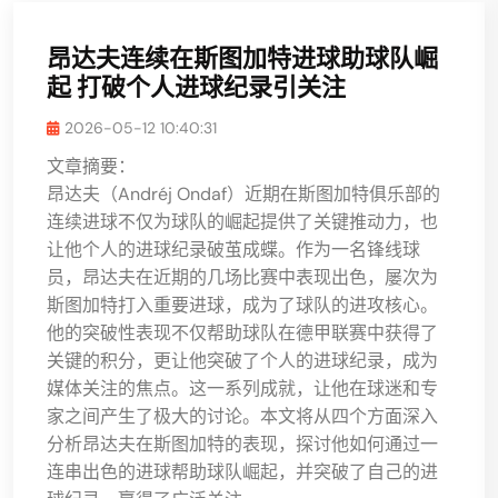
昂达夫连续在斯图加特进球助球队崛
起 打破个人进球纪录引关注
2026-05-12 10:40:31
文章摘要：
昂达夫（Andréj Ondaf）近期在斯图加特俱乐部的
连续进球不仅为球队的崛起提供了关键推动力，也
让他个人的进球纪录破茧成蝶。作为一名锋线球
员，昂达夫在近期的几场比赛中表现出色，屡次为
斯图加特打入重要进球，成为了球队的进攻核心。
他的突破性表现不仅帮助球队在德甲联赛中获得了
关键的积分，更让他突破了个人的进球纪录，成为
媒体关注的焦点。这一系列成就，让他在球迷和专
家之间产生了极大的讨论。本文将从四个方面深入
分析昂达夫在斯图加特的表现，探讨他如何通过一
连串出色的进球帮助球队崛起，并突破了自己的进