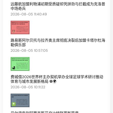
远藤航加盟利物浦初期受质疑却凭拼劲与拦截成为克洛普
中场奇兵
2026-08-05 11:40:49
路易斯阿尔贝托与拉齐奥主席彻底决裂后加盟卡塔尔杜海
勒俱乐部
2026-08-05 10:57:05
费城借2026世界杯主办契机举办全球足球学术研讨推动
体育与城市发展新格局 ⚽🌍
2026-08-05 10:11:22