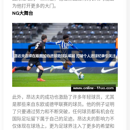
为他打开更多的大门。
NG大舞台
此外，昂达夫的成功也激励了许多年轻球员，尤其
是那些来自东欧或德甲联赛的球员。他的例子证明
了只要通过努力和不断突破，任何球员都有机会在
国际足坛留下属于自己的足迹。昂达夫的影响力不
仅体现在球场上，更为足球界注入了更多的希望和