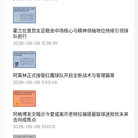
霍兰在里昂女足稳坐中场核心与精神领袖地位持续引领球
队前行
2026-08-06 12:38:35
阿莫林正式接管红魔球队开启全新战术与管理篇章
2026-08-06 11:50:24
阿格博发文暗示今夏或离开老特拉福德曼联球迷担忧未来
去向成焦点
2026-08-06 11:03:21