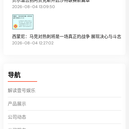
贝尔温告别阿贾克斯开启沙特联赛新篇章
2026-08-04 13:09:50
西蒙尼：马竞对热刺将是一场真正的战争 展现决心与斗志
2026-08-04 12:27:02
导航
解读壹号娱乐
产品展示
公司动态