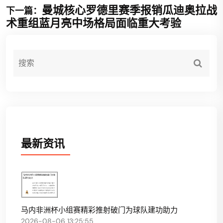
曼城核心罗德里赛季报销瓜迪奥拉战
下一篇：
术重组蓝月亮中场格局面临重大考验
最新资讯
马内非洲杯小组赛精彩推射破门为球队建功助力
2026-08-06 13:25:55