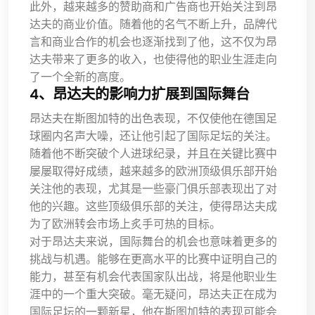
此外，越来越多的赞助商和广告商也开始关注到昂
达夫的商业价值。随着他的名气不断上升，品牌代
言和商业合作的机会也逐渐找到了他，这不仅为昂
达夫带来了更多的收入，也使得他的职业生涯走向
了一个全新的高度。
4、昂达夫的影响力扩展到国际舞台
昂达夫在斯图加特的出色表现，不仅使他在德国足
球圈内名声大噪，还让他引起了国际足坛的关注。
随着他不断突破个人进球纪录，并且在关键比赛中
屡屡取得好成绩，越来越多的欧洲顶级俱乐部开始
关注他的表现，尤其是一些豪门俱乐部表现出了对
他的兴趣。这些顶级俱乐部的关注，使得昂达夫成
为了欧洲转会市场上炙手可热的目标。
对于昂达夫来说，国际舞台的机会也意味着更多的
挑战与机遇。能够在更高水平的比赛中证明自己的
能力，甚至有机会代表国家队出战，将是他职业生
涯中的一个重大突破。毫无疑问，昂达夫正在成为
国际足坛的一颗新星，他在斯图加特的表现可能会