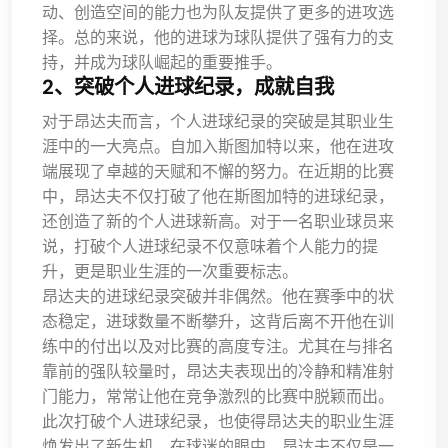
动、创造空间的能力也为队友提供了更多的进攻选
择。总的来说，他的进球为球队提供了强有力的支
持，并成为球队崛起的重要推手。
2、突破个人进球纪录，成就自我
对于昂达夫而言，个人进球纪录的突破是其职业生
涯中的一大亮点。自加入斯图加特以来，他在进攻
端展现了卓越的天赋和不懈的努力。在近期的比赛
中，昂达夫不仅打破了他在斯图加特的进球纪录，
还创造了新的个人进球新高。对于一名职业球员来
说，打破个人进球纪录不仅意味着个人能力的提
升，更是职业生涯的一次重要标志。
昂达夫的进球纪录突破并非偶然。他在赛季中的状
态稳定，进球数量不断攀升，这背后离不开他在训
练中的付出以及对比赛的高度专注。尤其在与排名
靠前的强队较量时，昂达夫表现出的冷静和精准射
门能力，常常让他在竞争激烈的比赛中脱颖而出。
此次打破个人进球纪录，也使得昂达夫的职业生涯
焕发出了新生机。在球迷的眼中，昂达夫不仅是一