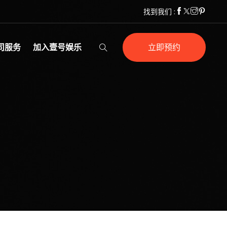
找到我们 :
司服务
加入壹号娱乐
立即预约