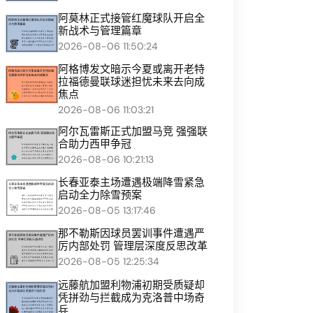
阿莫林正式接管红魔球队开启全
新战术与管理篇章
2026-08-06 11:50:24
阿格博发文暗示今夏或离开老特
拉福德曼联球迷担忧未来去向成
焦点
2026-08-06 11:03:21
阿尔瓦雷斯正式加盟马竞 强强联
合助力西甲争冠
2026-08-06 10:21:13
长春亚泰主场遭遇极端降雪紧急
启动全力除雪预案
2026-08-05 13:17:46
那不勒斯因球员罢训事件遭遇严
厉内部处罚 管理层深度反思改革
2026-08-05 12:25:34
远藤航加盟利物浦初期受质疑却
凭拼劲与拦截成为克洛普中场奇
兵