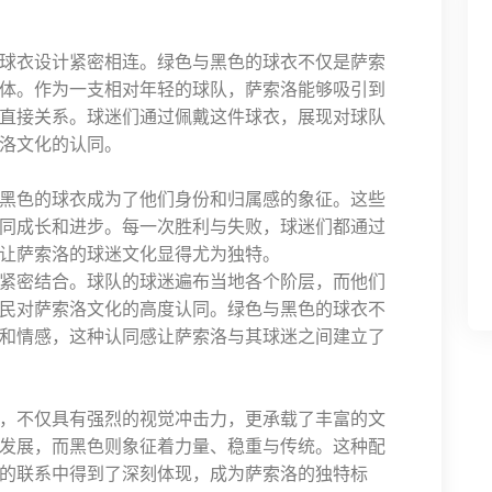
球衣设计紧密相连。绿色与黑色的球衣不仅是萨索
体。作为一支相对年轻的球队，萨索洛能够吸引到
直接关系。球迷们通过佩戴这件球衣，展现对球队
洛文化的认同。
黑色的球衣成为了他们身份和归属感的象征。这些
同成长和进步。每一次胜利与失败，球迷们都通过
让萨索洛的球迷文化显得尤为独特。
紧密结合。球队的球迷遍布当地各个阶层，而他们
民对萨索洛文化的高度认同。绿色与黑色的球衣不
和情感，这种认同感让萨索洛与其球迷之间建立了
，不仅具有强烈的视觉冲击力，更承载了丰富的文
发展，而黑色则象征着力量、稳重与传统。这种配
的联系中得到了深刻体现，成为萨索洛的独特标