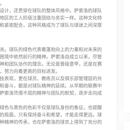
。
设计，还贯穿在球队的整体风格中。萨索洛的球队
地区的工人阶级注重团结与务实一样。这种文化特
和紧密配合，这种风格成为了球队与球迷之间深厚
关。球队的绿色代表着蓬勃向上的力量和对未来的
困境中依然前行的精神。萨索洛自成立以来，尽管
神和团队协作的理念。无论是晋级意甲，还是在赛
，努力向着更高的目标进发。
技表现，更在球员、教练员以及俱乐部管理层的共
和奋斗，都是对球队精神的延续。从早期的联赛中
萨索洛凭借不屈的精神与团队的默契，逐步走向成
绿色与黑色的色彩不仅是球队身份的象征，也提醒
的局面，只有保持奋斗和希望，才能走得更远。球
种精神的传承，也在萨索洛的球衣上得到了充分的