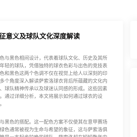
征意义及球队文化深度解读
色与黑色相间设计，代表着球队文化、历史及其所
年轻的球队，凭借独特的球衣色彩与出色的竞技表
色和黑色这两个色调不仅在视觉上给人以深刻的印
多个角度深入解读萨索洛球衣背后所蕴藏的文化内
、球队精神传承以及球迷认同感的形成。这些因素
。通过详细分析，本文将展示如何通过球衣的设
。
与黑色的搭配。这一配色方案不仅使其在意甲赛场
绿色通常被视为生命与希望的象征，这与萨索洛俱