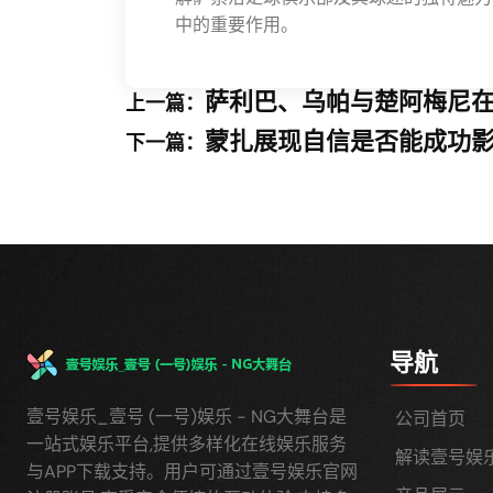
中的重要作用。
萨利巴、乌帕与楚阿梅尼
上一篇：
蒙扎展现自信是否能成功
下一篇：
导航
壹号娱乐_壹号 (一号)娱乐 - NG大舞台是
公司首页
一站式娱乐平台,提供多样化在线娱乐服务
解读壹号娱
与APP下载支持。用户可通过壹号娱乐官网