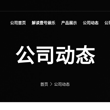
公司首页
解读壹号娱乐
产品展示
公司动态
公
公司动态
首页
公司动态