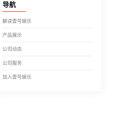
导航
解读壹号娱乐
产品展示
公司动态
公司服务
加入壹号娱乐