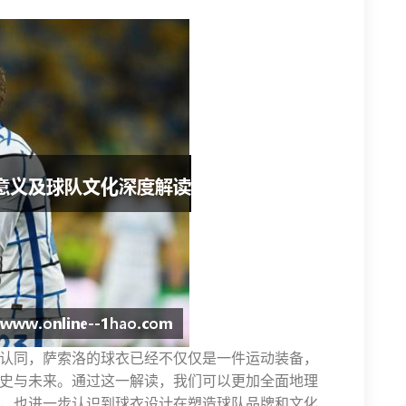
认同，萨索洛的球衣已经不仅仅是一件运动装备，
史与未来。通过这一解读，我们可以更加全面地理
，也进一步认识到球衣设计在塑造球队品牌和文化