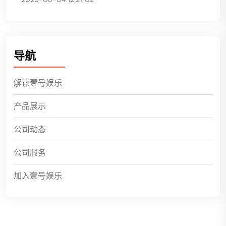
导航
解读壹号娱乐
产品展示
公司动态
公司服务
加入壹号娱乐