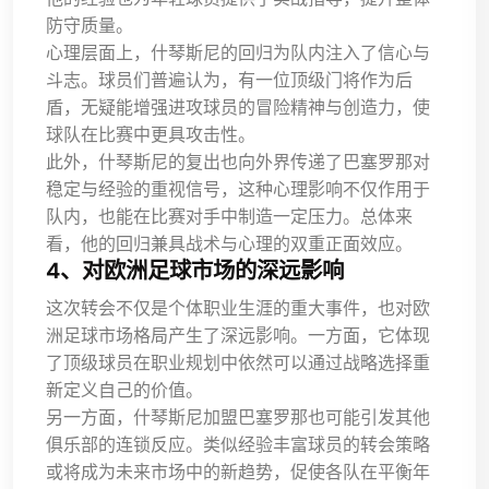
防守质量。
心理层面上，什琴斯尼的回归为队内注入了信心与
斗志。球员们普遍认为，有一位顶级门将作为后
盾，无疑能增强进攻球员的冒险精神与创造力，使
球队在比赛中更具攻击性。
此外，什琴斯尼的复出也向外界传递了巴塞罗那对
稳定与经验的重视信号，这种心理影响不仅作用于
队内，也能在比赛对手中制造一定压力。总体来
看，他的回归兼具战术与心理的双重正面效应。
4、对欧洲足球市场的深远影响
这次转会不仅是个体职业生涯的重大事件，也对欧
洲足球市场格局产生了深远影响。一方面，它体现
了顶级球员在职业规划中依然可以通过战略选择重
新定义自己的价值。
另一方面，什琴斯尼加盟巴塞罗那也可能引发其他
俱乐部的连锁反应。类似经验丰富球员的转会策略
或将成为未来市场中的新趋势，促使各队在平衡年