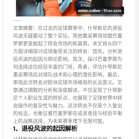
---
文章摘要：在过去的足球赛季中，什琴斯尼的退役
风波无疑震动了整个足坛，而他重返赛场加盟巴塞
罗那更是掀起了转会市场的新篇章。本文将从四个
方面详细探讨这场备受关注的转会：首先，分析退
役风波的起因与舆论影响，其次，探讨巴塞罗那为
何选择这位经验丰富的门将，再者，评估什琴斯尼
重返赛场后对球队战术和心理的潜在影响，最后，
审视此次转会对欧洲足球市场格局的长远意义。文
章通过细致的分析和深度解读，不仅呈现了什琴斯
尼个人职业生涯的转折点，也展现了足球世界中转
会操作的复杂性与魅力。这次转会不仅是个人复出
的标志，也象征着巴塞罗那在追求竞技与经验平衡
上的战略选择，为未来赛季埋下无限可能。
1、退役风波的起因解析