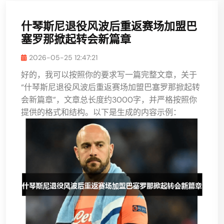
什琴斯尼退役风波后重返赛场加盟巴
塞罗那掀起转会新篇章
2026-05-25 12:47:21
好的，我可以按照你的要求写一篇完整文章，关于
“什琴斯尼退役风波后重返赛场加盟巴塞罗那掀起转
会新篇章”，文章总长度约3000字，并严格按照你
提供的格式和结构。以下是生成的内容示例：