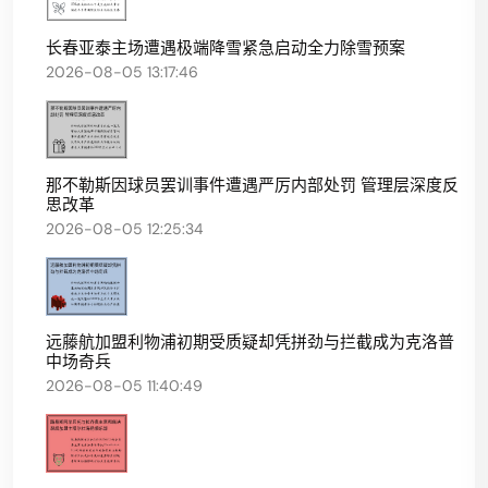
长春亚泰主场遭遇极端降雪紧急启动全力除雪预案
2026-08-05 13:17:46
那不勒斯因球员罢训事件遭遇严厉内部处罚 管理层深度反
思改革
2026-08-05 12:25:34
远藤航加盟利物浦初期受质疑却凭拼劲与拦截成为克洛普
中场奇兵
2026-08-05 11:40:49