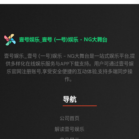
壹号娱乐_壹号 (一号)娱乐 - NG大舞台是一站式娱乐平台,提
供多样化在线娱乐服务与APP下载支持。用户可通过壹号娱
乐官网注册账号,享受安全便捷的互动体验,支持多端同步操
作。
导航
公司首页
解读壹号娱乐