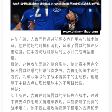
在防守端，吉鲁同样通过前场支点作用参与战术体
系。他在前场的对抗和消耗，延缓了曼城的快速反
击速度，使本方防线能够及时回收并完成阵型重
组。
最终，这种攻防两端的综合影响，使比赛不再完全
按照曼城熟悉的控球节奏发展。吉鲁用传统中锋的
方式，为球队争取到了战术博弈中的主动权，也证
明了中锋支点在现代足球中的不可替代性。
总结：
综上所述，吉鲁在对阵曼城的英超焦点战中，通过
中锋支点作用与关键进球表现，深刻影响了比赛的
战术走向。他不仅在进攻端提供了稳定的支撑和高