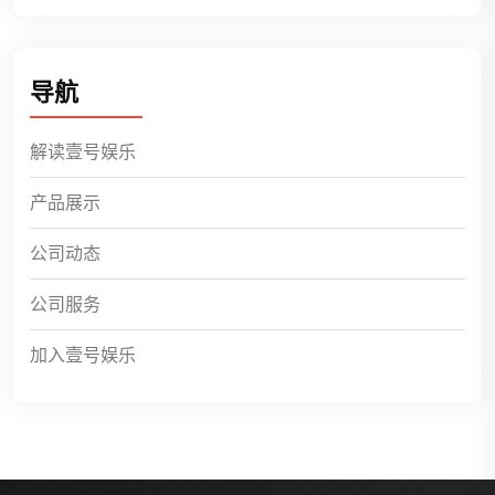
导航
解读壹号娱乐
产品展示
公司动态
公司服务
加入壹号娱乐