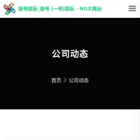
公司动态
首页
公司动态