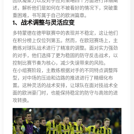
团队凝聚力以及对手应对策略四个方面进行详细阐
述，解析他们是如何在不被看好的情况下，突破重
重困难，书写属于自己的欧洲篇章。
1、战术调整与灵活应变
多特蒙德在德甲联赛中的表现并不稳定，这让他们
在积分榜上仅位列第五。然而，在欧冠赛场上，主
教练对球队战术进行了精准的调整。面对实力强劲
的对手，他们选择了更为稳固的防守反击战术，以
控制比赛节奏为核心，减少失误带来的风险。
在小组赛阶段，主教练根据对手的不同特点调整阵
型，对中场的压迫和边路的推进进行了精细化布
置。这种灵活的战术安排，让球队在面对技战术全
面的欧洲豪门时，也能保持稳定的防守与高效的进
攻转换。