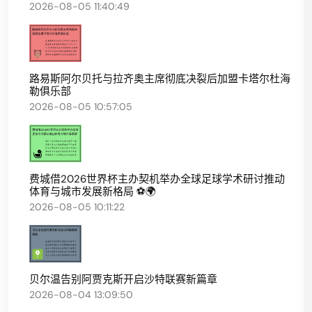
2026-08-05 11:40:49
路易斯阿尔贝托与拉齐奥主席彻底决裂后加盟卡塔尔杜海
勒俱乐部
2026-08-05 10:57:05
费城借2026世界杯主办契机举办全球足球学术研讨推动
体育与城市发展新格局 ⚽🌍
2026-08-05 10:11:22
贝尔温告别阿贾克斯开启沙特联赛新篇章
2026-08-04 13:09:50