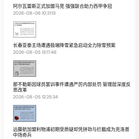
阿尔瓦雷斯正式加盟马竞 强强联合助力西甲争冠
2026-08-06 10:21:13
长春亚泰主场遭遇极端降雪紧急启动全力除雪预案
2026-08-05 13:17:46
那不勒斯因球员罢训事件遭遇严厉内部处罚 管理层深度反
思改革
2026-08-05 12:25:34
远藤航加盟利物浦初期受质疑却凭拼劲与拦截成为克洛普
中场奇兵