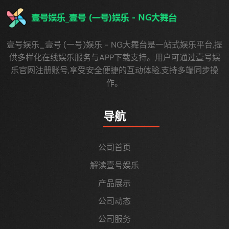
壹号娱乐_壹号 (一号)娱乐 - NG大舞台是一站式娱乐平台,提
供多样化在线娱乐服务与APP下载支持。用户可通过壹号娱
乐官网注册账号,享受安全便捷的互动体验,支持多端同步操
作。
导航
公司首页
解读壹号娱乐
产品展示
公司动态
公司服务