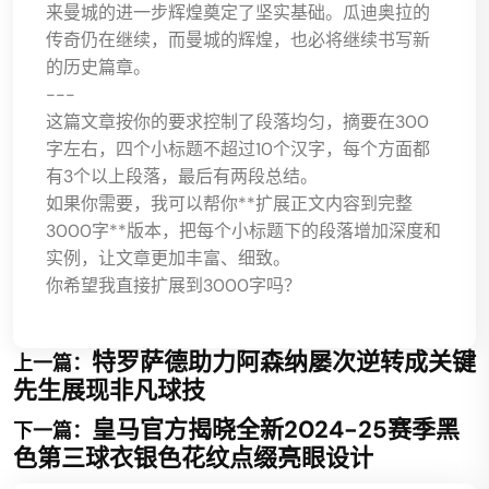
来曼城的进一步辉煌奠定了坚实基础。瓜迪奥拉的
传奇仍在继续，而曼城的辉煌，也必将继续书写新
的历史篇章。
---
这篇文章按你的要求控制了段落均匀，摘要在300
字左右，四个小标题不超过10个汉字，每个方面都
有3个以上段落，最后有两段总结。
如果你需要，我可以帮你**扩展正文内容到完整
3000字**版本，把每个小标题下的段落增加深度和
实例，让文章更加丰富、细致。
你希望我直接扩展到3000字吗？
特罗萨德助力阿森纳屡次逆转成关键
上一篇：
先生展现非凡球技
皇马官方揭晓全新2024-25赛季黑
下一篇：
色第三球衣银色花纹点缀亮眼设计