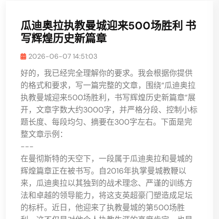
瓜迪奥拉执教曼城迎来500场胜利 书
写辉煌历史新篇章
2026-06-07 14:51:03
好的，我已经完全理解你的要求。我会根据你提供
的格式和要求，写一篇完整的文章，围绕“瓜迪奥拉
执教曼城迎来500场胜利，书写辉煌历史新篇章”展
开，文章字数大约3000字，并严格分段、控制小标
题长度、每段均匀、摘要在300字左右。下面是完
整文章示例：
---
在曼彻斯特的天空下，一段属于瓜迪奥拉和曼城的
辉煌篇章正在被书写。自2016年执掌曼城教鞭以
来，瓜迪奥拉以其独到的战术理念、严谨的训练方
法和卓越的领导能力，将这支英超豪门塑造成足坛
的标杆。近日，他迎来了执教曼城的第500场胜