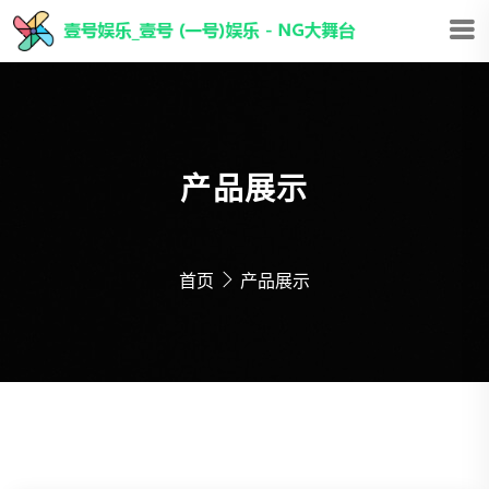
产品展示
首页
产品展示