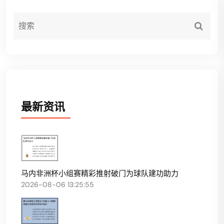
最新资讯
马内非洲杯小组赛精彩推射破门为球队建功助力
2026-08-06 13:25:55