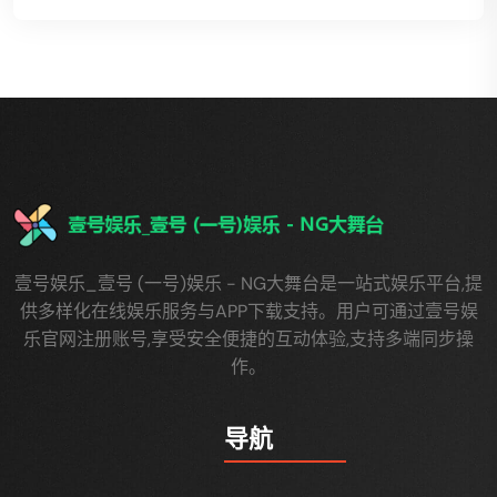
壹号娱乐_壹号 (一号)娱乐 - NG大舞台是一站式娱乐平台,提
供多样化在线娱乐服务与APP下载支持。用户可通过壹号娱
乐官网注册账号,享受安全便捷的互动体验,支持多端同步操
作。
导航