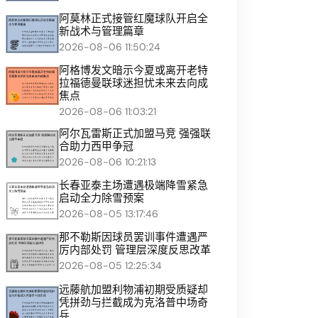
阿莫林正式接管红魔球队开启全
新战术与管理篇章
2026-08-06 11:50:24
阿格博发文暗示今夏或离开老特
拉福德曼联球迷担忧未来去向成
焦点
2026-08-06 11:03:21
阿尔瓦雷斯正式加盟马竞 强强联
合助力西甲争冠
2026-08-06 10:21:13
长春亚泰主场遭遇极端降雪紧急
启动全力除雪预案
2026-08-05 13:17:46
那不勒斯因球员罢训事件遭遇严
厉内部处罚 管理层深度反思改革
2026-08-05 12:25:34
远藤航加盟利物浦初期受质疑却
凭拼劲与拦截成为克洛普中场奇
兵