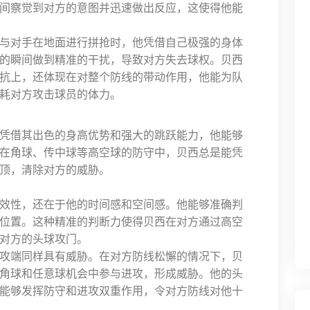
间察觉到对方的意图并迅速做出反应，这使得他能
与对手在地面进行拼抢时，他凭借自己极强的身体
的瞬间做到精准的干扰，导致对方失去球权。贝西
抗上，还体现在对整个防线的带动作用，他能为队
耗对方攻击球员的体力。
凭借其出色的身高优势和强大的跳跃能力，他能够
在角球、传中球等高空球的防守中，贝西总是能凭
顶，清除对方的威胁。
效性，还在于他的时间感和空间感。他能够准确判
位置。这种精准的判断力使得贝西在对方通过高空
对方的头球攻门。
攻端同样具有威胁。在对方防线松懈的情况下，贝
角球和任意球机会中参与进攻，形成威胁。他的头
能够发挥防守和进攻双重作用，令对方防线对他十