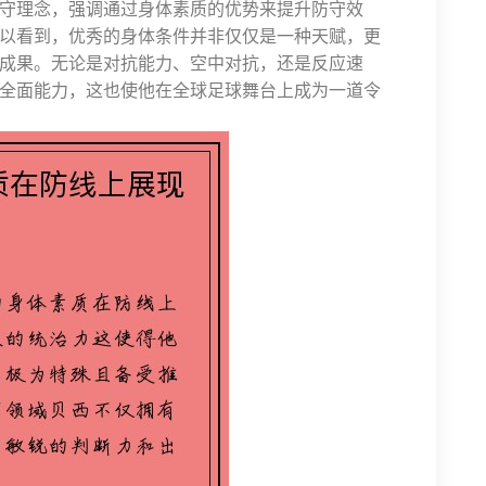
守理念，强调通过身体素质的优势来提升防守效
以看到，优秀的身体条件并非仅仅是一种天赋，更
成果。无论是对抗能力、空中对抗，还是反应速
全面能力，这也使他在全球足球舞台上成为一道令