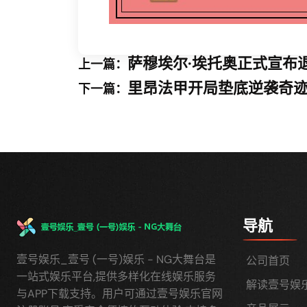
萨穆埃尔·埃托奥正式宣布
上一篇：
里昂法甲开局垫底逆袭奇
下一篇：
导航
壹号娱乐_壹号 (一号)娱乐 - NG大舞台是
公司首页
一站式娱乐平台,提供多样化在线娱乐服务
解读壹号娱
与APP下载支持。用户可通过壹号娱乐官网