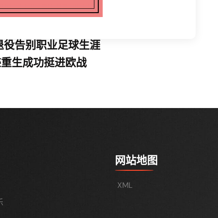
退役告别职业足球生涯
迹重生成功挺进欧战
网站地图
XML
乐