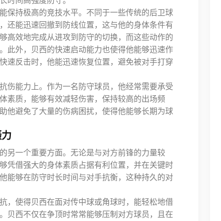
长时间高强度防守。
能保持极高的竞技水平。不同于一些传统的后卫球
，还能迅速回撤到防线位置，这与他的身体条件有
够高效地完成从进攻到防守的切换，而这些动作的
。此外，贝西的快速启动能力也使得他能够迅速作
快速反击时，他能迅速恢复位置，避免被对手打穿
抗伤能力上。作为一名防守球员，他经常需要承受
体素质，能够有效减轻伤害，保持较高的出场频
助他避免了大量的伤病困扰，使得他能够长期为球
慑力
的另一个重要方面。无论是与对方前锋的力量较
够凭借强大的身体素质占据有利位置，并在关键时
他能够在防守时长时间与对手抗衡，这种持久的对
抗，使得贝西在面对传中球或角球时，能轻松地借
。贝西不仅在争顶时常常能够压制对方球员，且在