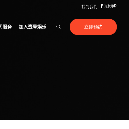
找到我们 :
司服务
加入壹号娱乐
立即预约