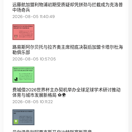
远藤航加盟利物浦初期受质疑却凭拼劲与拦截成为克洛普
中场奇兵
2026-08-05 11:40:49
路易斯阿尔贝托与拉齐奥主席彻底决裂后加盟卡塔尔杜海
勒俱乐部
2026-08-05 10:57:05
费城借2026世界杯主办契机举办全球足球学术研讨推动
体育与城市发展新格局 ⚽🌍
2026-08-05 10:11:22