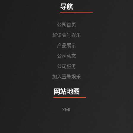
导航
公司首页
解读壹号娱乐
产品展示
公司动态
公司服务
加入壹号娱乐
网站地图
XML