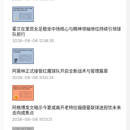
霍兰在里昂女足稳坐中场核心与精神领袖地位持续引领球
队前行
2026-08-06 12:38:35
阿莫林正式接管红魔球队开启全新战术与管理篇章
2026-08-06 11:50:24
阿格博发文暗示今夏或离开老特拉福德曼联球迷担忧未来
去向成焦点
2026-08-06 11:03:21