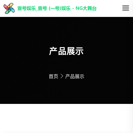
产品展示
首页
产品展示