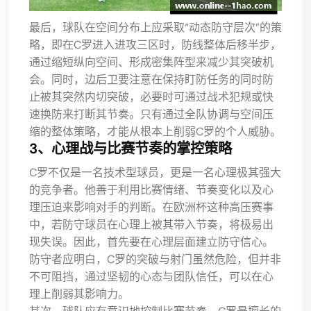
最后，球队在空间分布上应采取“动态防守层次”的策
略，即在C罗进入进攻三区时，防线整体后移半步，
通过缩短纵向空间、形成密集阵型来减少其突破机
会。同时，边后卫要注意在保持盯防任务的同时防
止被其突然内切突破，必要时可通过战术犯规或快
速换防来打断其节奏。只有通过全队协调与空间压
缩的整体策略，才能从根本上削弱C罗的个人威胁。
3、心理战与比赛节奏的掌控策略
C罗不仅是一名技术型球员，更是一名心理极其强大
的竞争者。他善于利用比赛情绪、节奏变化以及心
理压迫来影响对手的判断。在欧洲杯这种高压赛事
中，若防守球员在心理上被其带入节奏，将极易出
现失误。因此，首先要在心理层面建立防守信心。
防守者应明白，C罗的突破与射门虽然危险，但并非
不可阻挡，通过坚韧的心态与团队信任，可以在心
理上削弱其影响力。