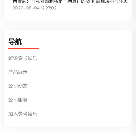
西蒙尼：马竞对热刺将是一场真正的战争 展现决心与斗志
2026-08-04 12:27:02
导航
解读壹号娱乐
产品展示
公司动态
公司服务
加入壹号娱乐