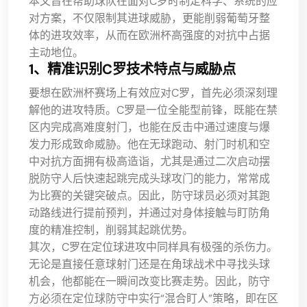
本文旨在帮助球队在面对C罗时制定科学、系统的应
对方案，不仅限制其进球威胁，更能削弱葡萄牙整
体的进攻效率，从而在欧洲杯高强度的对抗中占据
主动地位。
1、精准识别C罗技术特点与威胁点
要想在欧洲杯赛场上有效应对C罗，首先必须深刻理
解他的进攻特质。C罗是一位全能型前锋，既能在禁
区内完成高难度射门，也能在反击中通过速度与爆
发力形成致命威胁。他在无球跑动、射门时机和空
中对抗方面拥有极高造诣，尤其是通过二次启动摆
脱防守人后快速起跳完成头球攻门的能力，常常成
为比赛的关键突破点。因此，防守球员必须对其跑
动路线进行提前预判，并通过对身体接触与盯防角
度的精准控制，削弱其起跳优势。
其次，C罗在定位球进攻中同样具有极强的杀伤力。
无论是直接任意球射门还是在角球战术中寻找头球
机会，他都能在一瞬间改变比赛走势。因此，防守
方必须在定位球防守中实行“混合盯人”策略，即在区