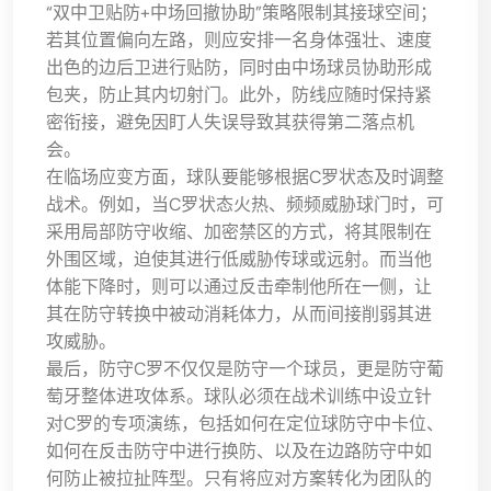
“双中卫贴防+中场回撤协助”策略限制其接球空间；
若其位置偏向左路，则应安排一名身体强壮、速度
出色的边后卫进行贴防，同时由中场球员协助形成
包夹，防止其内切射门。此外，防线应随时保持紧
密衔接，避免因盯人失误导致其获得第二落点机
会。
在临场应变方面，球队要能够根据C罗状态及时调整
战术。例如，当C罗状态火热、频频威胁球门时，可
采用局部防守收缩、加密禁区的方式，将其限制在
外围区域，迫使其进行低威胁传球或远射。而当他
体能下降时，则可以通过反击牵制他所在一侧，让
其在防守转换中被动消耗体力，从而间接削弱其进
攻威胁。
最后，防守C罗不仅仅是防守一个球员，更是防守葡
萄牙整体进攻体系。球队必须在战术训练中设立针
对C罗的专项演练，包括如何在定位球防守中卡位、
如何在反击防守中进行换防、以及在边路防守中如
何防止被拉扯阵型。只有将应对方案转化为团队的