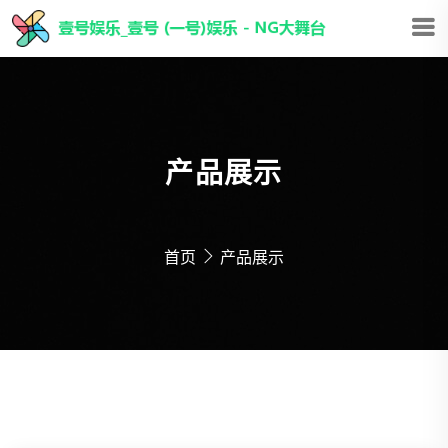
产品展示
首页
产品展示