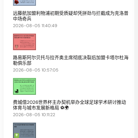
远藤航加盟利物浦初期受质疑却凭拼劲与拦截成为克洛普
中场奇兵
2026-08-05 11:40:49
路易斯阿尔贝托与拉齐奥主席彻底决裂后加盟卡塔尔杜海
勒俱乐部
2026-08-05 10:57:05
费城借2026世界杯主办契机举办全球足球学术研讨推动
体育与城市发展新格局 ⚽🌍
2026-08-05 10:11:22