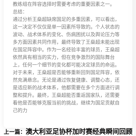
教练组在阵容选择时需要考虑的重要因素之一。
总结：
通过分析王燊超缺席国足的多重因素，可以看出，
这一决定不仅仅是单一因素所导致的。个人状态的
波动、战术体系的变化、伤病困扰以及舆论压力等
多方面因素共同作用，最终导致了王燊超未能出现
在国足阵容中。作为一名经验丰富的球员，王燊超
依然具有相当的实力，但在竞争激烈的国际舞台
上，任何一个细节的变化都可能决定球员的命运。
对于未来，王燊超是否能够重新回到国足阵容，依
然充满悬念。无论是通过恢复健康、调整心态，还
是适应新的战术体系，他都需要在多个方面进行调
整和提升。最终，王燊超能否重返国家队，还需要
看他是否能够克服当前的挑战，继续为国足贡献自
己的力
澳大利亚足协杯加时赛经典瞬间回顾
上一篇：