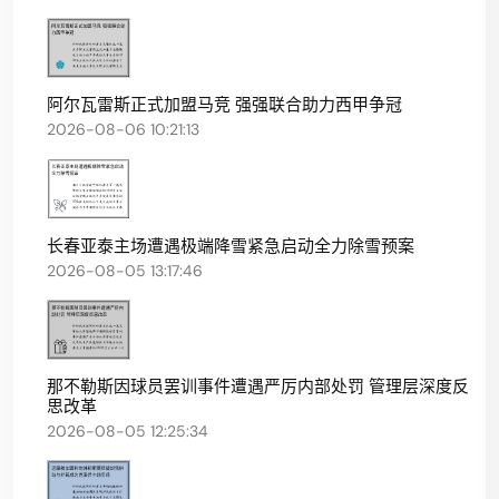
阿尔瓦雷斯正式加盟马竞 强强联合助力西甲争冠
2026-08-06 10:21:13
长春亚泰主场遭遇极端降雪紧急启动全力除雪预案
2026-08-05 13:17:46
那不勒斯因球员罢训事件遭遇严厉内部处罚 管理层深度反
思改革
2026-08-05 12:25:34