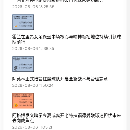
马内非洲杯小组赛精彩推射破门为球队建功助力
2026-08-06 13:25:55
霍兰在里昂女足稳坐中场核心与精神领袖地位持续引领球
队前行
2026-08-06 12:38:35
阿莫林正式接管红魔球队开启全新战术与管理篇章
2026-08-06 11:50:24
阿格博发文暗示今夏或离开老特拉福德曼联球迷担忧未来
去向成焦点
2026-08-06 11:03:21