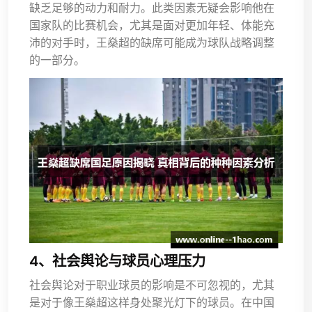
缺乏足够的动力和耐力。此类因素无疑会影响他在
国家队的比赛机会，尤其是面对更加年轻、体能充
沛的对手时，王燊超的缺席可能成为球队战略调整
的一部分。
4、社会舆论与球员心理压力
社会舆论对于职业球员的影响是不可忽视的，尤其
是对于像王燊超这样身处聚光灯下的球员。在中国