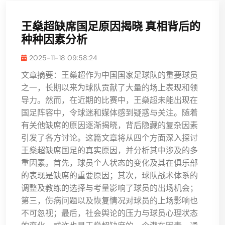
王燊超缺席国足原因揭晓 真相背后的
种种因素分析
2025-11-18 09:58:24
文章摘要：王燊超作为中国国家足球队的重要球员
之一，长期以来为球队贡献了大量的场上表现和领
导力。然而，在近期的比赛中，王燊超未能出现在
国足阵容中，令球迷和媒体感到疑惑与关注。随着
有关他缺席的原因逐渐揭晓，背后隐藏的复杂因素
引发了各方讨论。这篇文章将从四个方面深入探讨
王燊超缺席国足的真实原因，并分析其中涉及的多
重因素。首先，球员个人状态的变化及其在俱乐部
的表现是缺席的重要原因；其次，球队战术体系的
调整及教练的选择与考量影响了球员的出场机会；
第三，伤病问题以及恢复情况对球员的上场影响也
不可忽视；最后，社会舆论的压力与球员心理状态