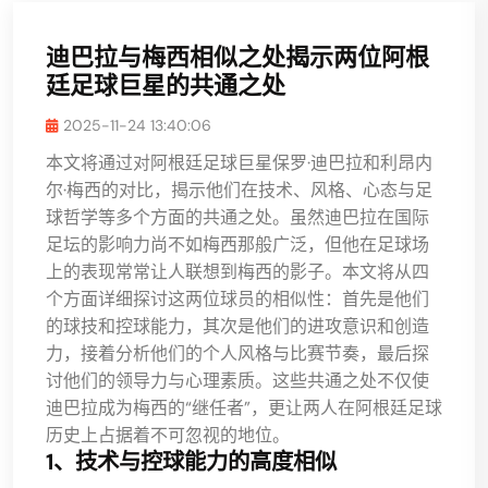
迪巴拉与梅西相似之处揭示两位阿根
廷足球巨星的共通之处
2025-11-24 13:40:06
本文将通过对阿根廷足球巨星保罗·迪巴拉和利昂内
尔·梅西的对比，揭示他们在技术、风格、心态与足
球哲学等多个方面的共通之处。虽然迪巴拉在国际
足坛的影响力尚不如梅西那般广泛，但他在足球场
上的表现常常让人联想到梅西的影子。本文将从四
个方面详细探讨这两位球员的相似性：首先是他们
的球技和控球能力，其次是他们的进攻意识和创造
力，接着分析他们的个人风格与比赛节奏，最后探
讨他们的领导力与心理素质。这些共通之处不仅使
迪巴拉成为梅西的“继任者”，更让两人在阿根廷足球
历史上占据着不可忽视的地位。
1、技术与控球能力的高度相似