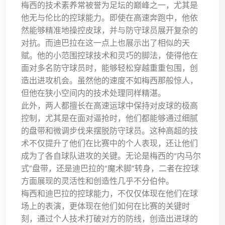
梅西的技术素养常被誉为足坛的巅峰之一，尤其是
他无与伦比的控球能力。即使在高速奔跑中，他依
然能够精准地操控皮球，并与防守球员展开复杂的
对抗。而迪巴拉在这一点上也展示出了相似的天
赋。他的小范围控球技术和灵巧的脚法，使得他在
面对多名防守球员时，能够轻松穿越重重包围，创
造出进攻机会。虽然他的速度不如梅西那般惊人，
但他在狭小空间内的技术处理同样精湛。
此外，两人都擅长在高速运球中保持对皮球的极高
控制，尤其是在面对逼抢时，他们都能够通过细腻
的盘带和微调步伐来摆脱防守球员。这种高超的技
术不仅提升了他们在比赛中的个人表现，还让他们
成为了各自球队进攻的关键。无论是梅西的“内马尔
式”盘带，还是迪巴拉的“魔术脚”转身，二者在控球
方面展现的灵活性和创造性几乎不分伯仲。
梅西和迪巴拉的控球能力，不仅仅体现在他们在球
场上的表演，更体现在他们如何在比赛的关键时
刻，通过个人技术打破对方的防线，创造出进球的