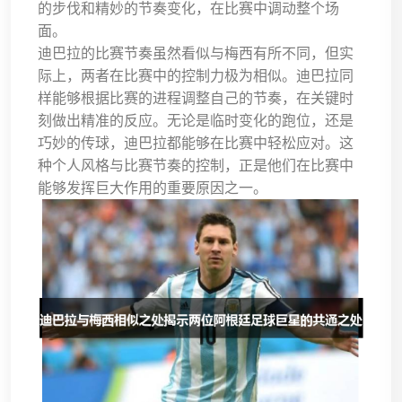
的步伐和精妙的节奏变化，在比赛中调动整个场
面。
迪巴拉的比赛节奏虽然看似与梅西有所不同，但实
际上，两者在比赛中的控制力极为相似。迪巴拉同
样能够根据比赛的进程调整自己的节奏，在关键时
刻做出精准的反应。无论是临时变化的跑位，还是
巧妙的传球，迪巴拉都能够在比赛中轻松应对。这
种个人风格与比赛节奏的控制，正是他们在比赛中
能够发挥巨大作用的重要原因之一。