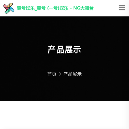
产品展示
首页
产品展示