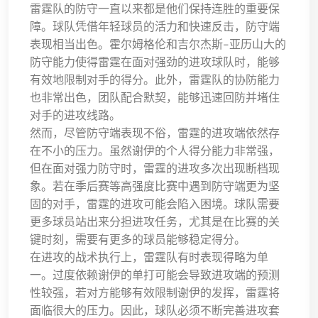
雷霆队的防守一直以来都是他们保持连胜的重要保
障。球队凭借年轻球员的活力和快速反击，防守端
表现相当出色。霍尔姆格伦和吉尔杰斯-亚历山大的
防守能力使得雷霆在面对强劲的进攻球队时，能够
有效地限制对手的得分。此外，雷霆队的协防能力
也非常出色，团队配合默契，能够迅速回防并堵住
对手的进攻线路。
然而，尽管防守端表现不俗，雷霆的进攻端依然存
在不小的压力。虽然谢伊的个人得分能力非常强，
但在面对强力防守时，雷霆的进攻多次出现断档现
象。若在季后赛等高强度比赛中遇到防守端更为坚
固的对手，雷霆的进攻可能会陷入困境。球队需要
更多球员站出来分担进攻任务，尤其是在比赛的关
键时刻，需要有更多的球员能够稳定得分。
在进攻的战术执行上，雷霆队有时表现得略为单
一。过度依赖谢伊的单打可能会导致进攻端的预测
性较强，若对方能够有效限制谢伊的发挥，雷霆将
面临很大的压力。因此，球队必须不断完善进攻套