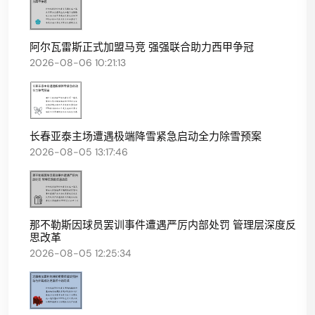
阿尔瓦雷斯正式加盟马竞 强强联合助力西甲争冠
2026-08-06 10:21:13
长春亚泰主场遭遇极端降雪紧急启动全力除雪预案
2026-08-05 13:17:46
那不勒斯因球员罢训事件遭遇严厉内部处罚 管理层深度反
思改革
2026-08-05 12:25:34