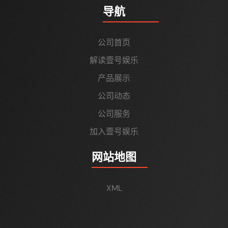
导航
公司首页
解读壹号娱乐
产品展示
公司动态
公司服务
加入壹号娱乐
网站地图
XML