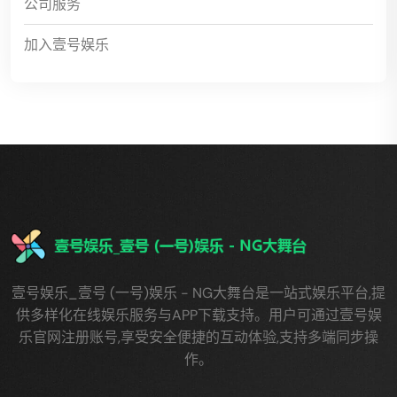
公司服务
加入壹号娱乐
壹号娱乐_壹号 (一号)娱乐 - NG大舞台是一站式娱乐平台,提
供多样化在线娱乐服务与APP下载支持。用户可通过壹号娱
乐官网注册账号,享受安全便捷的互动体验,支持多端同步操
作。