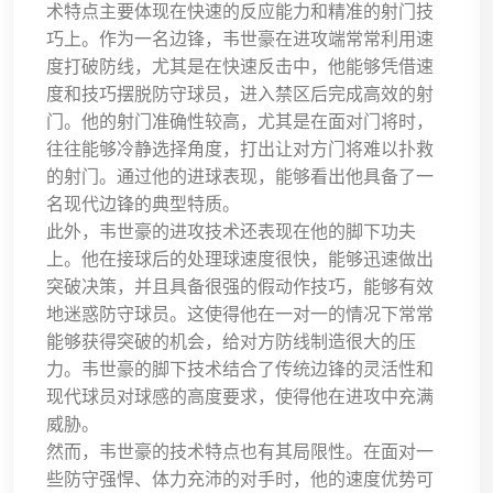
术特点主要体现在快速的反应能力和精准的射门技
巧上。作为一名边锋，韦世豪在进攻端常常利用速
度打破防线，尤其是在快速反击中，他能够凭借速
度和技巧摆脱防守球员，进入禁区后完成高效的射
门。他的射门准确性较高，尤其是在面对门将时，
往往能够冷静选择角度，打出让对方门将难以扑救
的射门。通过他的进球表现，能够看出他具备了一
名现代边锋的典型特质。
此外，韦世豪的进攻技术还表现在他的脚下功夫
上。他在接球后的处理球速度很快，能够迅速做出
突破决策，并且具备很强的假动作技巧，能够有效
地迷惑防守球员。这使得他在一对一的情况下常常
能够获得突破的机会，给对方防线制造很大的压
力。韦世豪的脚下技术结合了传统边锋的灵活性和
现代球员对球感的高度要求，使得他在进攻中充满
威胁。
然而，韦世豪的技术特点也有其局限性。在面对一
些防守强悍、体力充沛的对手时，他的速度优势可