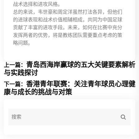
战术选择和进攻风格。
总的来说，韦世豪和周定洋虽然打法各异，但他们
的进球表现和战术价值相辅相成，共同为中国足球
贡献了丰富的进攻手段。未来，如何在比赛中充分
发挥两者的优势，将是教练团队需要重点考虑的策
略问题。
青岛西海岸赢球的五大关键要素解析
上一篇：
与实践探讨
香港青年联赛：关注青年球员心理健
下一篇：
康与成长的挑战与对策