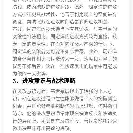
防线，成为球队的进攻利器。此外，周定洋的进攻
方式往往更具战术性，他善于利用场上的空间进行
调度，帮助球队在进攻时创造更多的进攻机会。
不过，周定洋的技术特点也有其短板。与韦世豪的
突破性打法相比，周定洋的进攻方式较为直接，缺
乏一定的灵活性。在面对防守极为严密的情况下，
周定洋的突破能力可能不如韦世豪。此外，周定洋
的身体条件相比韦世豪较为一般，速度和力量上的
优势不如后者，这在一些快速反击的场景中可能成
为他的一大劣势。
3、进攻意识与战术理解
在进攻意识方面，韦世豪展现出了较强的个人意
识，他在进攻过程中往往能够凭借个人的突破创造
机会，并且能够精准判断何时插上进攻，何时撤回
防守。他的进攻意识通常体现在快速反应和快速执
行的层面上，尤其是在反击阶段，韦世豪能够迅速
做出决策并打出高效的进攻。