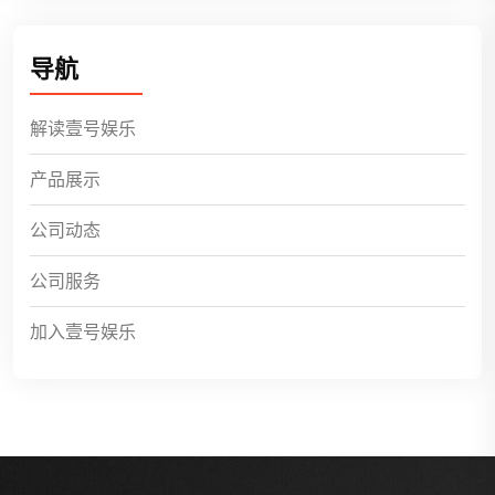
导航
解读壹号娱乐
产品展示
公司动态
公司服务
加入壹号娱乐