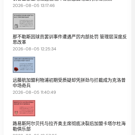
2026-08-05 13:17:46
那不勒斯因球员罢训事件遭遇严厉内部处罚 管理层深度反
思改革
2026-08-05 12:25:34
远藤航加盟利物浦初期受质疑却凭拼劲与拦截成为克洛普
中场奇兵
2026-08-05 11:40:49
路易斯阿尔贝托与拉齐奥主席彻底决裂后加盟卡塔尔杜海
勒俱乐部