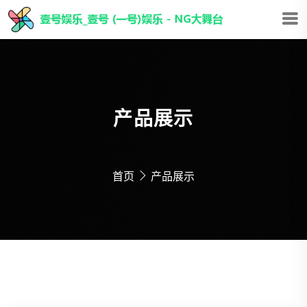
产品展示
首页
产品展示