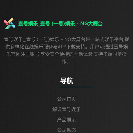
壹号娱乐_壹号 (一号)娱乐 - NG大舞台是一站式娱乐平台,提
供多样化在线娱乐服务与APP下载支持。用户可通过壹号娱
乐官网注册账号,享受安全便捷的互动体验,支持多端同步操
作。
导航
公司首页
解读壹号娱乐
产品展示
公司动态