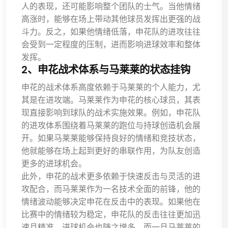
人的表现，还可能影响整个团队的士气。当他情绪
高涨时，能够在场上带动其他球员发挥出更强的战
斗力。反之，如果他情绪低落，申花队的进攻往往
会受到一定程度的压制，进而影响进球效率和整体
发挥。
2、申花战术体系与马莱莱的状态挂钩
申花的战术体系高度依赖于马莱莱的个人能力，尤
其是在进攻端。马莱莱作为申花的核心球员，其表
现直接影响到球队的战术实施效果。例如，申花队
的进攻体系围绕着马莱莱的跑位与持球创造机会展
开。如果马莱莱能够保持良好的情绪和竞技状态，
他就能够在场上起到更好的串联作用，为队友创造
更多的进球机会。
此外，申花的战术更多依赖于快速反击与灵活的进
攻配合，而马莱莱作为一名技术全面的前锋，他的
情绪波动能够决定申花在反击中的表现。如果他在
比赛中的情绪较为稳定，申花队的反击往往更加迅
速且精准，进球机会也随之增多。而一旦马莱莱的