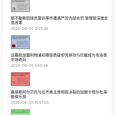
那不勒斯因球员罢训事件遭遇严厉内部处罚 管理层深度反
思改革
2026-08-05 12:25:34
远藤航加盟利物浦初期受质疑却凭拼劲与拦截成为克洛普
中场奇兵
2026-08-05 11:40:49
路易斯阿尔贝托与拉齐奥主席彻底决裂后加盟卡塔尔杜海
勒俱乐部
2026-08-05 10:57:05