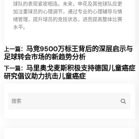
球队的表现紧密相连。未来，申花及其他球队应更
加注重球员的心理调节，通过专业的心理辅导与情
绪管理，提升球员的竞技状态，进而提高整体比赛
水平。
马竞9500万标王背后的深层启示与
上一篇：
足球转会市场的新趋势分析
马里奥戈麦斯积极支持德国儿童癌症
下一篇：
研究倡议助力抗击儿童癌症