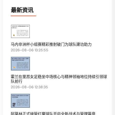
最新资讯
马内非洲杯小组赛精彩推射破门为球队建功助力
2026-08-06 13:25:55
霍兰在里昂女足稳坐中场核心与精神领袖地位持续引领球
队前行
2026-08-06 12:38:35
阿莫林正式接管红魔球队开启全新战术与管理篇章