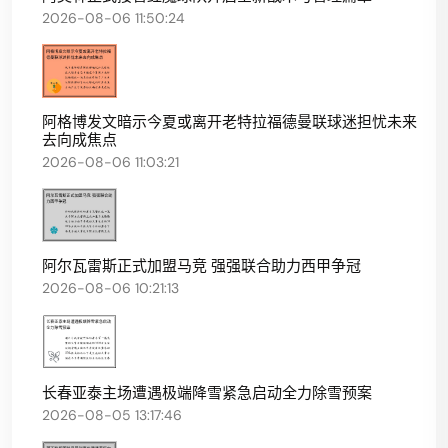
2026-08-06 11:50:24
阿格博发文暗示今夏或离开老特拉福德曼联球迷担忧未来
去向成焦点
2026-08-06 11:03:21
阿尔瓦雷斯正式加盟马竞 强强联合助力西甲争冠
2026-08-06 10:21:13
长春亚泰主场遭遇极端降雪紧急启动全力除雪预案
2026-08-05 13:17:46