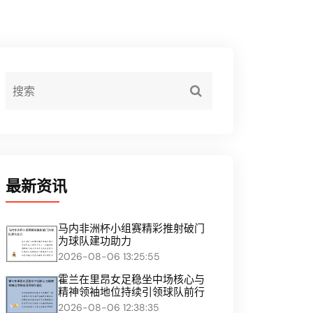
最新资讯
马内非洲杯小组赛精彩推射破门
为球队建功助力
2026-08-06 13:25:55
霍兰在里昂女足稳坐中场核心与
精神领袖地位持续引领球队前行
2026-08-06 12:38:35