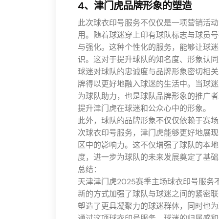
4、津门虎品牌形象的塑造
此次球衣印号服务不仅仅是一项营销活动
用。随着球迷穿上印有球队标志与球员号
与强化。这种个性化的服务，能够让球迷
识。这对于提升球队的知名度、形象认同
球迷对球队的忠诚度与品牌形象密切相关
牌得以更好地融入球迷的生活中。当球迷
为球队助力，也是球队品牌形象的推广者
提升津门虎在球迷和公众心中的形象。
此外，球队的品牌形象不仅仅依赖于赛场
次球衣印号服务，津门虎能够更好地展现
区中的影响力。这不仅增强了球队的本地
度，进一步为球队的未来发展奠定了基础
总结：
天津津门虎2025赛季主场球衣印号服
新的方式加强了球队与球迷之间的紧密联
塑造了更具凝聚力的球迷群体，同时也为
通过这项球衣印号服务，球迷的归属感和