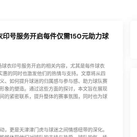
衣印号服务开启每件仅需150元助力球
主场球衣印号服务开启的相关内容，尤其是每件球衣
来实惠的同时也激发他们的热情与支持。文章将从四
义、如何提升球迷的归属感与参与感、助力球队赛
形象的塑造。通过这些方面的探讨，本文旨在展现
间的紧密联系，提升整体的赛事氛围，同时也为球
动，更是天津津门虎与球迷之间情感纽带的深化。