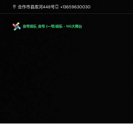
合作市县库河448号
+13659630030