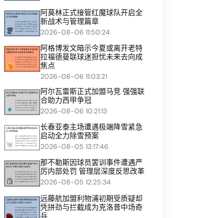
阿莫林正式接管红魔球队开启全
新战术与管理篇章
2026-08-06 11:50:24
阿格博发文暗示今夏或离开老特
拉福德曼联球迷担忧未来去向成
焦点
2026-08-06 11:03:21
阿尔瓦雷斯正式加盟马竞 强强联
合助力西甲争冠
2026-08-06 10:21:13
长春亚泰主场遭遇极端降雪紧急
启动全力除雪预案
2026-08-05 13:17:46
那不勒斯因球员罢训事件遭遇严
厉内部处罚 管理层深度反思改革
2026-08-05 12:25:34
远藤航加盟利物浦初期受质疑却
凭拼劲与拦截成为克洛普中场奇
兵