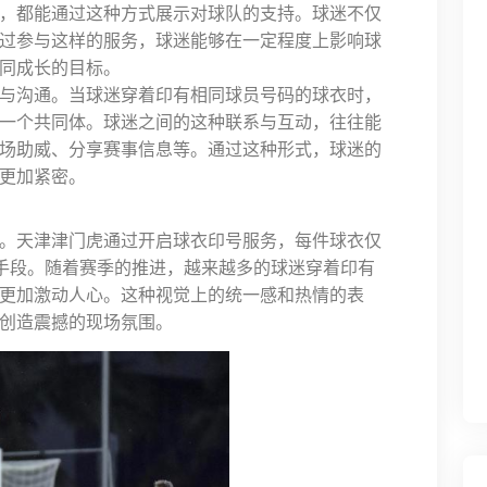
，都能通过这种方式展示对球队的支持。球迷不仅
过参与这样的服务，球迷能够在一定程度上影响球
同成长的目标。
与沟通。当球迷穿着印有相同球员号码的球衣时，
一个共同体。球迷之间的这种联系与互动，往往能
场助威、分享赛事信息等。通过这种形式，球迷的
更加紧密。
。天津津门虎通过开启球衣印号服务，每件球衣仅
的手段。随着赛季的推进，越来越多的球迷穿着印有
更加激动人心。这种视觉上的统一感和热情的表
创造震撼的现场氛围。