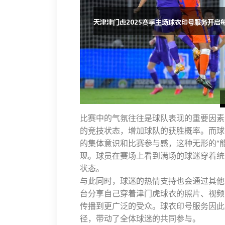
比赛中的气氛往往是球队表现的重要因素
的竞技状态，增加球队的获胜概率。而球
的集体意识和比赛参与感，这种无形的“
现。球员在赛场上看到满场的球迷穿着统
状态。
与此同时，球迷的热情支持也会通过其他
台分享自己穿着津门虎球衣的照片、视频
传播到更广泛的受众。球衣印号服务因此
径，带动了全体球迷的共同参与。