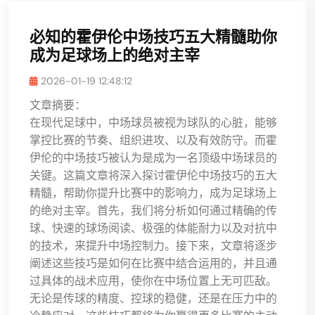
必知的霍伊伦中场技巧五大精髓助你
成为足球场上的绝对主宰
2026-01-19 12:48:12
文章摘要：
在现代足球中，中场球员被视为球队的心脏，能够
掌控比赛的节奏、组织进攻、以及有效防守。而霍
伊伦的中场技巧被认为是成为一名顶级中场球员的
关键。这篇文章将深入探讨霍伊伦中场技巧的五大
精髓，帮助你提升比赛中的影响力，成为足球场上
的绝对主宰。首先，我们将分析如何通过精确的传
球、快速的球场阅读、极强的体能耐力以及对抗中
的技术，来提升中场控制力。接下来，文章将逐步
阐述这些技巧是如何在比赛中结合运用的，并且通
过具体的战术应用，使你在中场位置上无可匹敌。
无论是传球的精度、控球的稳健，还是在压力中的