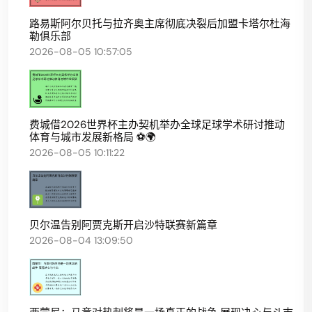
路易斯阿尔贝托与拉齐奥主席彻底决裂后加盟卡塔尔杜海
勒俱乐部
2026-08-05 10:57:05
费城借2026世界杯主办契机举办全球足球学术研讨推动
体育与城市发展新格局 ⚽🌍
2026-08-05 10:11:22
贝尔温告别阿贾克斯开启沙特联赛新篇章
2026-08-04 13:09:50