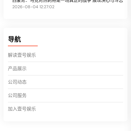
西蒙尼：马竞对热刺将是一场真正的战争 展现决心与斗志
2026-08-04 12:27:02
导航
解读壹号娱乐
产品展示
公司动态
公司服务
加入壹号娱乐