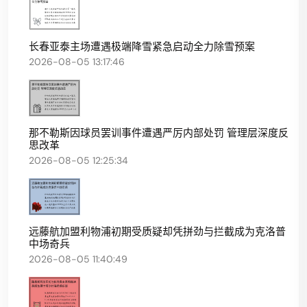
长春亚泰主场遭遇极端降雪紧急启动全力除雪预案
2026-08-05 13:17:46
那不勒斯因球员罢训事件遭遇严厉内部处罚 管理层深度反
思改革
2026-08-05 12:25:34
远藤航加盟利物浦初期受质疑却凭拼劲与拦截成为克洛普
中场奇兵
2026-08-05 11:40:49