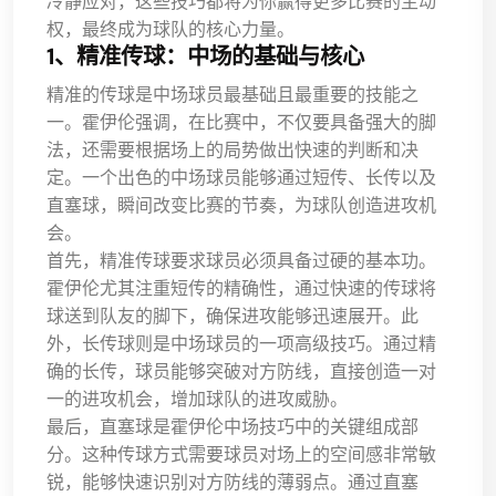
冷静应对，这些技巧都将为你赢得更多比赛的主动
权，最终成为球队的核心力量。
1、精准传球：中场的基础与核心
精准的传球是中场球员最基础且最重要的技能之
一。霍伊伦强调，在比赛中，不仅要具备强大的脚
法，还需要根据场上的局势做出快速的判断和决
定。一个出色的中场球员能够通过短传、长传以及
直塞球，瞬间改变比赛的节奏，为球队创造进攻机
会。
首先，精准传球要求球员必须具备过硬的基本功。
霍伊伦尤其注重短传的精确性，通过快速的传球将
球送到队友的脚下，确保进攻能够迅速展开。此
外，长传球则是中场球员的一项高级技巧。通过精
确的长传，球员能够突破对方防线，直接创造一对
一的进攻机会，增加球队的进攻威胁。
最后，直塞球是霍伊伦中场技巧中的关键组成部
分。这种传球方式需要球员对场上的空间感非常敏
锐，能够快速识别对方防线的薄弱点。通过直塞