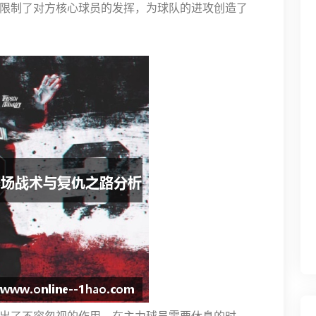
限制了对方核心球员的发挥，为球队的进攻创造了