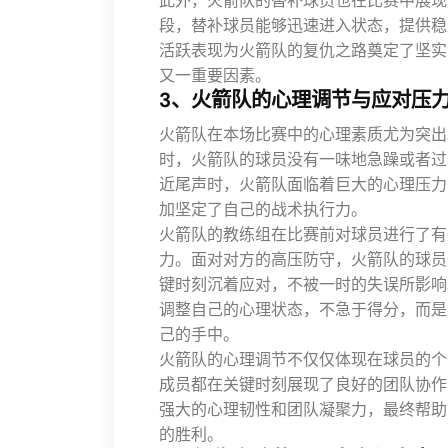
此外，火箭队的替补球员也在比赛中展现
段，替补球员能够迅速进入状态，提供稳
活跃表现为火箭队的复仇之路奠定了坚实
又一重要因素。
3、火箭队的心理调节与应对压
火箭队在本场比赛中的心理素质尤为突出
时，火箭队的球员没有一味地急躁或者过
近尾声时，火箭队面临着巨大的心理压力
加坚定了自己的战术执行力。
火箭队的教练组在比赛前对球员进行了有
力。面对对方的高压防守，火箭队的球员
键时刻沉着应对，不被一时的失误所影响
调整自己的心理状态，不急于得分，而是
己的手中。
火箭队的心理调节不仅仅体现在球员的个
成员都在关键时刻展现了良好的团队协作
强大的心理韧性和团队凝聚力，最终帮助
的胜利。