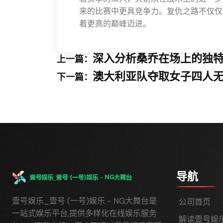
来的比赛中更具竞争力。复仇之路不仅仅
着更高的巅峰迈进。
深入分析桑乔在场上的独
上一篇：
澳大利亚队夺取女子四人
下一篇：
导航
壹号娱乐_壹号 (一号)娱乐 - NG大舞台是
公司首页
一站式娱乐平台,提供多样化在线娱乐服务
解读壹号娱