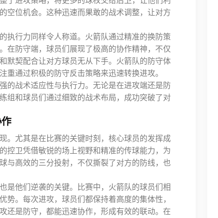
整了进攻策略，将更多的球权交给后卫，让他们利
的空位机会。这种迅速而果敢的战术调整，让对方
的执行力同样令人称道。火箭队通过精准的换防策
。在防守端，球员们展现了极高的协作精神，不仅
和默契配合让对方球员无从下手。火箭队的防守体
注重通过积极的防守反击策略来迅速转换进攻。
强的战术适应性与执行力。无论是在进攻端还是防
练组和球员们通过细致的战术布局，成功突破了对
协作
现。尤其是在比赛的关键时刻，核心球员的发挥成
的控卫凭借敏锐的场上视野和精准的传球能力，为
球与高效的三分投射，不仅撕裂了对方的防线，也
也是他们逆袭的关键。比赛中，火箭队的球员们相
优势。每次进攻，球员们都保持着高度的集体性，
攻还是防守，都能迅速协作，形成有效的联动。在