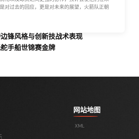
是对过去的回应，更是对未来的展望，火箭队正朝
特边锋风格与创新技战术表现
无舵手船世锦赛金牌
网站地图
XML
乐