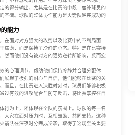
出了不容忽视的作用。在主力球员需要休息的时
定的得分输出。尤其是在比赛的中段，替补球员的
的基础。球队的整体协作能力是火箭队逆袭成功的
力的能力
。在面对对方强大的攻势以及比赛中的不利局面
于焦虑，而是保持了冷静的心态。特别是在比赛接
，然而他们没有被对方的强势逆转所影响，反而愈
效的心理调节，帮助他们保持冷静并合理分配体
们展现了极强的耐心与自信，他们能够在比赛的关
。而且，在比赛进入决胜时刻时，球员们能够积极
通过有效的进攻配合与防守反击，将比赛掌控在自
体行为上，还体现在全队的氛围上。球队的每一名
，大家在面对压力时，互相鼓励、共同支持。这种
火箭队在深夜时分完成逆袭，取得了这场至关重要