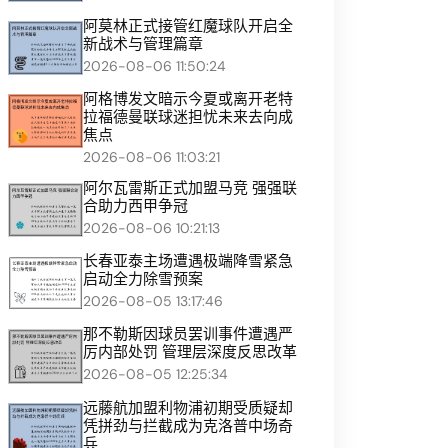
阿莫林正式接管红魔球队开启全
新战术与管理篇章
2026-08-06 11:50:24
阿格博发文暗示今夏或离开老特
拉福德曼联球迷担忧未来去向成
焦点
2026-08-06 11:03:21
阿尔瓦雷斯正式加盟马竞 强强联
合助力西甲争冠
2026-08-06 10:21:13
长春亚泰主场遭遇极端降雪紧急
启动全力除雪预案
2026-08-05 13:17:46
那不勒斯因球员罢训事件遭遇严
厉内部处罚 管理层深度反思改革
2026-08-05 12:25:34
远藤航加盟利物浦初期受质疑却
凭拼劲与拦截成为克洛普中场奇
兵