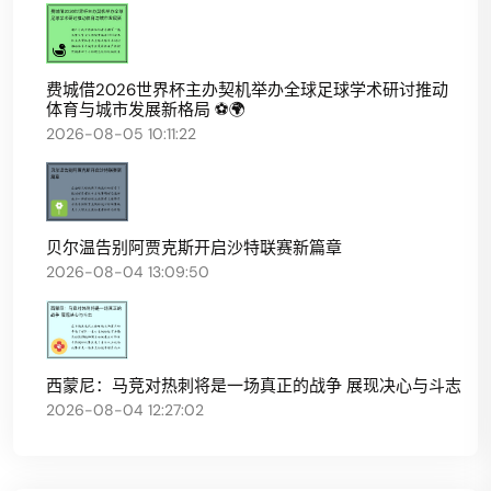
费城借2026世界杯主办契机举办全球足球学术研讨推动
体育与城市发展新格局 ⚽🌍
2026-08-05 10:11:22
贝尔温告别阿贾克斯开启沙特联赛新篇章
2026-08-04 13:09:50
西蒙尼：马竞对热刺将是一场真正的战争 展现决心与斗志
2026-08-04 12:27:02