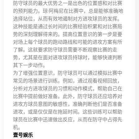
防守球员的最大优势之一是出色的位置感和对比赛
的预判能力。琼·阿梅尼在比赛中，总是能够准确地
选择站位，从而有效地遏制对方进攻球员的发挥。
这种技能是通过长时间的比赛经验积累和对比赛局
势的深刻理解得来的。提高位置意识的第一步是要
对场上每个球员的跑动路线和可能的进攻方案有所
了解。这就要求防守球员需要不断观察比赛的走
势，尤其是在面对进攻球员持球时，能够快速判断
其下一步动作。
为了增强位置意识，防守球员可以通过模拟比赛中
常见的场景进行训练。例如，通过观看视频回放，
分析对方进攻球员的习惯和动作模式，帮助自己在
比赛中提前做好准备。此外，防守球员还应培养对
进攻方球员意图的敏感性，准确判断他们是否准备
进攻，或是仅仅是在拖延时间。这些训练可以帮助
球员在比赛中迅速做出反应，从而在防守中占得先
机。
壹号娱乐