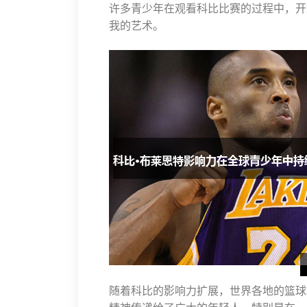
许多青少年在观看科比比赛的过程中，开
我的艺术。
随着科比的影响力扩展，世界各地的篮球