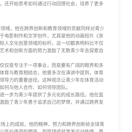
，还开始思考如何通过行动回馈社会，培养了更多
球领域，他在跨界创新和教育领域的贡献同样对青少
于电影制作和文学创作，尤其是他的动画短片《亲
轻人文化创意领域的标杆。这一切都表明科比不仅
艺术和创新方面的努力激励了无数青少年去探索自
仅仅是专注于一项事业，而是要有广阔的眼界和多
体育与教育相结合，他曾多次在演讲中提到，体育
领导力的重要途径。这种观念让青少年在体育活动
如何与他人合作、如何领导团队。
进一步为青少年提供了多元化的成长路径。他在篮
激励了青少年勇于追求自己的梦想，并通过跨界发
球场上的成就，他的精神、努力和跨界创新给全球青
少年价值观的塑造，到篮球成就激发运动热情，再