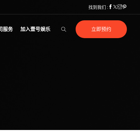
找到我们 :
司服务
加入壹号娱乐
立即预约