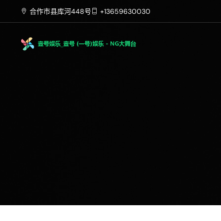
合作市县库河448号
+13659630030