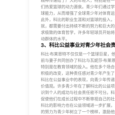
精神传递给了广大的年轻人，特别是在一
们热爱篮球的动力源泉。青少年们通过学
球能力，从而增强了全球青少年对体育运
此外，科比的职业生涯和对篮球的投入，
就，都需要付出持续不断的努力和巨大的
求极致的体育哲学，许多年轻球员开始将
动群体的水平。
3、科比公益事业对青少年社会
科比·布莱恩特不仅仅是一个篮球巨星，
前与妻子共同创办了科比与瓦妮莎·布莱
特别是在教育领域的投入。他在多个场合
积极的改变，这种责任感对青少年产生了
科比在公益事业中的表现，向青少年传递
价值观。许多青少年在了解科比的公益项
识到个人的成功与社会责任密不可分。科
促使他们在成长过程中不断审视自己的社
科比的影响力也在公益领域进一步扩展，
的努力为青少年树立了一个榜样，激励他