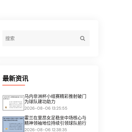
最新资讯
马内非洲杯小组赛精彩推射破门
为球队建功助力
2026-08-06 13:25:55
霍兰在里昂女足稳坐中场核心与
精神领袖地位持续引领球队前行
2026-08-06 12:38:35