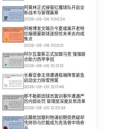
阿莫林正式接管红魔球队开启全
新战术与管理篇章
2026-08-06 11:50:24
阿格博发文暗示今夏或离开老特
拉福德曼联球迷担忧未来去向成
焦点
2026-08-06 11:03:21
阿尔瓦雷斯正式加盟马竞 强强联
合助力西甲争冠
2026-08-06 10:21:13
长春亚泰主场遭遇极端降雪紧急
启动全力除雪预案
2026-08-05 13:17:46
那不勒斯因球员罢训事件遭遇严
厉内部处罚 管理层深度反思改革
2026-08-05 12:25:34
远藤航加盟利物浦初期受质疑却
凭拼劲与拦截成为克洛普中场奇
兵