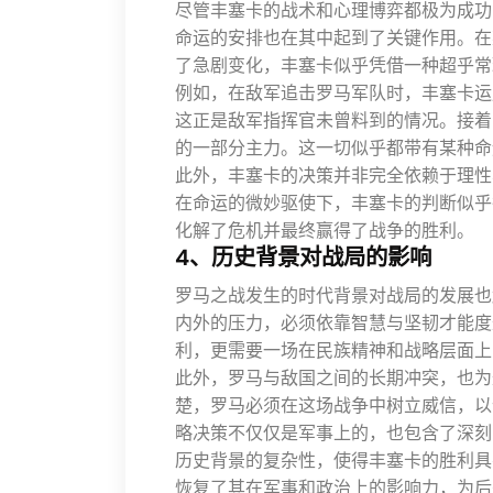
尽管丰塞卡的战术和心理博弈都极为成功
命运的安排也在其中起到了关键作用。在
了急剧变化，丰塞卡似乎凭借一种超乎常
例如，在敌军追击罗马军队时，丰塞卡运
这正是敌军指挥官未曾料到的情况。接着
的一部分主力。这一切似乎都带有某种命
此外，丰塞卡的决策并非完全依赖于理性
在命运的微妙驱使下，丰塞卡的判断似乎
化解了危机并最终赢得了战争的胜利。
4、历史背景对战局的影响
罗马之战发生的时代背景对战局的发展也
内外的压力，必须依靠智慧与坚韧才能度
利，更需要一场在民族精神和战略层面上
此外，罗马与敌国之间的长期冲突，也为
楚，罗马必须在这场战争中树立威信，以
略决策不仅仅是军事上的，也包含了深刻
历史背景的复杂性，使得丰塞卡的胜利具
恢复了其在军事和政治上的影响力，为后