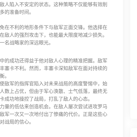
敌人陷入不安定的状态。这种策略不仅能够有效削
多的准备时间。
免在不利的地形条件下与敌军正面交锋。他选择在
在敌人的强烈攻击下，也能最大限度地减少损失。
一名战略家的深远眼光。
中的成功还得益于他对敌人心理的精准把握。敌军
丰塞卡不利。然而，丰塞卡深知敌军在面对持续的
衡。
使敌军的指挥官陷入对未来战局的高度警惕中，始
人数上占优，但由于军心涣散、士气低落，最终无
卡成功地操控了战局，打乱了敌人的心态。
力量的低估来创造机会。在敌人屡次尝试进攻罗马
敌军一次又一次地付出了惨痛的代价。正是这些心
对战局的信心。