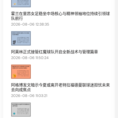
霍兰在里昂女足稳坐中场核心与精神领袖地位持续引领球
队前行
2026-08-06 12:38:35
阿莫林正式接管红魔球队开启全新战术与管理篇章
2026-08-06 11:50:24
阿格博发文暗示今夏或离开老特拉福德曼联球迷担忧未来
去向成焦点
2026-08-06 11:03:21