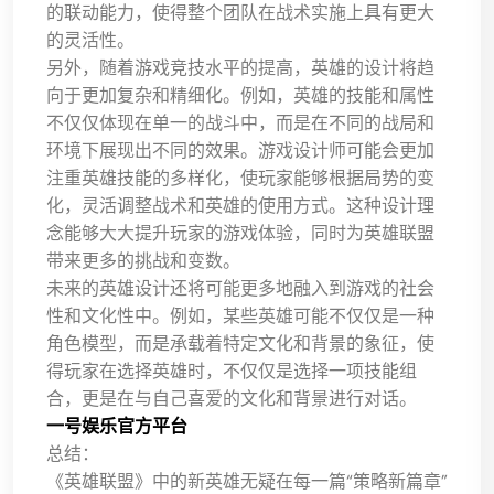
的联动能力，使得整个团队在战术实施上具有更大
的灵活性。
另外，随着游戏竞技水平的提高，英雄的设计将趋
向于更加复杂和精细化。例如，英雄的技能和属性
不仅仅体现在单一的战斗中，而是在不同的战局和
环境下展现出不同的效果。游戏设计师可能会更加
注重英雄技能的多样化，使玩家能够根据局势的变
化，灵活调整战术和英雄的使用方式。这种设计理
念能够大大提升玩家的游戏体验，同时为英雄联盟
带来更多的挑战和变数。
未来的英雄设计还将可能更多地融入到游戏的社会
性和文化性中。例如，某些英雄可能不仅仅是一种
角色模型，而是承载着特定文化和背景的象征，使
得玩家在选择英雄时，不仅仅是选择一项技能组
合，更是在与自己喜爱的文化和背景进行对话。
一号娱乐官方平台
总结：
《英雄联盟》中的新英雄无疑在每一篇“策略新篇章”