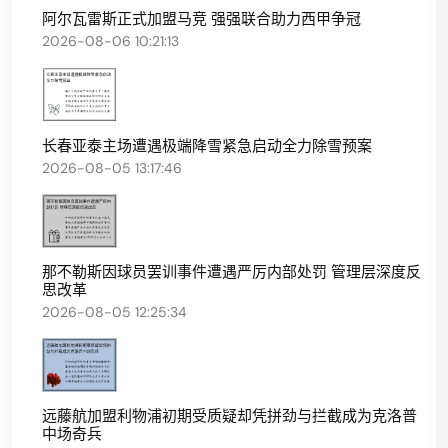
阿尔瓦雷斯正式加盟马竞 强强联合助力西甲争冠
2026-08-06 10:21:13
长春亚泰主场遭遇极端降雪紧急启动全力除雪预案
2026-08-05 13:17:46
那不勒斯因球员罢训事件遭遇严厉内部处罚 管理层深度反
思改革
2026-08-05 12:25:34
远藤航加盟利物浦初期受质疑却凭拼劲与拦截成为克洛普
中场奇兵