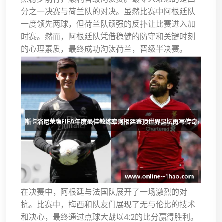
分之一决赛与荷兰队的对决。虽然比赛中阿根廷队
一度领先两球，但荷兰队顽强的反扑让比赛进入加
时赛。然而，阿根廷队凭借稳健的防守和关键时刻
的心理素质，最终成功淘汰荷兰，晋级半决赛。
在决赛中，阿根廷与法国队展开了一场激烈的对
抗。比赛中，梅西和队友们展现了无与伦比的技术
和决心，最终通过点球大战以4:2的比分赢得胜利。