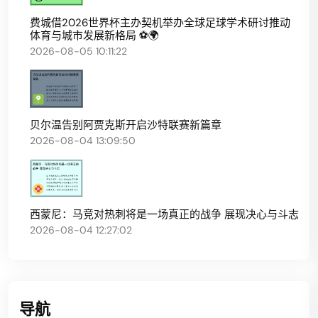
费城借2026世界杯主办契机举办全球足球学术研讨推动
体育与城市发展新格局 ⚽🌍
2026-08-05 10:11:22
贝尔温告别阿贾克斯开启沙特联赛新篇章
2026-08-04 13:09:50
西蒙尼：马竞对热刺将是一场真正的战争 展现决心与斗志
2026-08-04 12:27:02
导航