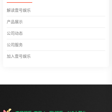
解读壹号娱乐
产品展示
公司动态
公司服务
加入壹号娱乐