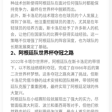
种战术创新使得阿根廷队在面对任何强队时都能保
持竞争力，最终在世界杯中脱颖而出。
此外，斯卡洛尼的战术理念也在球员的个人发展上
得到了体现。他注重挖掘球员的潜力，尤其是在年
轻球员的培养方面，斯卡洛尼给予了许多新人的机
会，让他们在国家队的比赛中获得实战经验。这一
策略不仅增强了阿根廷队的阵容深度，也为球队的
长期发展奠定了基础。
2、阿根廷队世界杯夺冠之路
2022年卡塔尔世界杯，阿根廷队在斯卡洛尼的带领
下，以不败战绩顺利夺冠，完成了自1986年后的第
二次世界杯梦想。这条夺冠之路充满了挑战，但斯
卡洛尼凭借冷静的战术安排和团队精神，带领阿根
廷队克服了重重困难，最终实现了阿根廷足球的伟
大复兴。
阿根廷队在小组赛阶段就展现出了强大的实力，尽
管面临澳大利亚、波兰和墨西哥等对手，但他们依
然稳步前行，顺利晋级淘汰赛。最令人难忘的是四