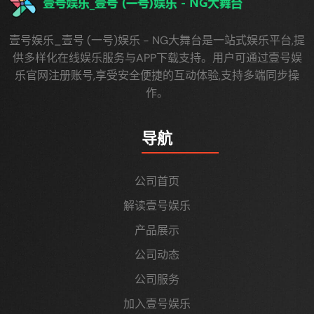
壹号娱乐_壹号 (一号)娱乐 - NG大舞台是一站式娱乐平台,提
供多样化在线娱乐服务与APP下载支持。用户可通过壹号娱
乐官网注册账号,享受安全便捷的互动体验,支持多端同步操
作。
导航
公司首页
解读壹号娱乐
产品展示
公司动态
公司服务
加入壹号娱乐