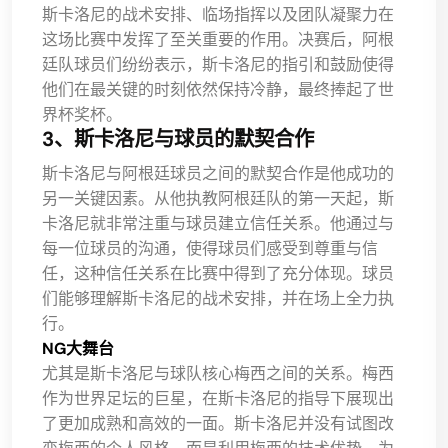
斯卡洛尼的战术安排、临场指挥以及团队凝聚力在
这场比赛中发挥了至关重要的作用。决赛后，阿根
廷队球员们纷纷表示，斯卡洛尼的指引和鼓励使得
他们在最关键的时刻依然保持冷静，最终捧起了世
界杯奖杯。
3、斯卡洛尼与球员的默契合作
斯卡洛尼与阿根廷球员之间的默契合作是他成功的
另一关键因素。从他执教阿根廷队的第一天起，斯
卡洛尼就非常注重与球员建立信任关系。他通过与
每一位球员的沟通，使得球员们感受到尊重与信
任，这种信任关系在比赛中得到了充分体现。球员
们能够理解斯卡洛尼的战术安排，并在场上全力执
行。
NG大舞台
尤其是斯卡洛尼与球队核心梅西之间的关系。梅西
作为世界足坛的巨星，在斯卡洛尼的指导下展现出
了更加成熟和高效的一面。斯卡洛尼并没有试图改