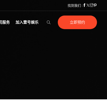
找到我们 :
司服务
加入壹号娱乐
立即预约