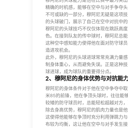
穆阿尼的头球能力是他在比赛中最为突出
精确的时机感，能够在空中与对手争夺头
不可或缺的一部分，穆阿尼无疑是这项技
的头球破门，展示了自己在空中对抗中的
穆阿尼的头球技巧不仅仅体现在跳跃高度
色。在接到队友的传中球时，穆阿尼总能
这种空中感知能力使得他在面对防守球员
造进攻机会。
此外，穆阿尼的头球进球常常充满力量感
制身体重心，从而避免失误。正是这种技
球进球，成为球队的重要得分点。
2、穆阿尼的身体优势与对抗能
穆阿尼的身体条件对于他在空中争夺中取
米85的前锋，他在争顶头球时，往往能
较矮的防守球员时，总能轻松超越对方，
除去身高优势，穆阿尼的肌肉力量也是他
这使得他能够在争顶时充分利用弹跳力与
布较为均衡，这让他在空中与对手发生接