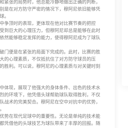
和紧张的局势时，他总能冷静地做出正确的判断，
别是在对方防守严密的情况下，穆阿尼依旧能够凭
球。
中争顶时的表现，更体现在他对比赛节奏的把控
受到巨大的心理压力，但穆阿尼却总是能够在此时
依然能够稳定发挥的能力，使得穆阿尼成为了球队
破门便是在紧张的局面下完成的。此时，比赛的胜
大的心理素质，不仅抵抗住了对方防守球员的压
的胜利。可以说，穆阿尼的心理素质与对关键时刻
中体现，展现了他强大的身体条件、出色的技术水
烈的环境下，他凭借头球帮助球队取得胜利，不仅
队战术的完美契合。穆阿尼在空中对抗中的优势，
。
优势在现代足球中的重要性。无论是单纯的技术能
都凭借他的头球技艺为球队带来了丰厚的回报。随