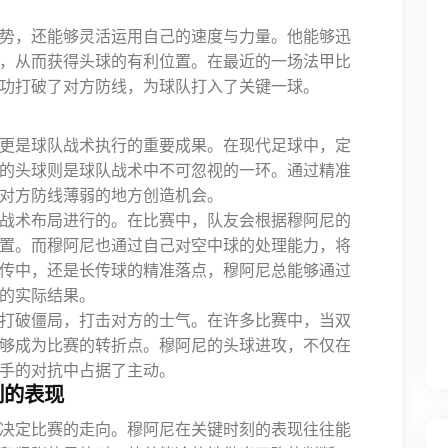
势，还能够灵活运用自己的速度与力量。他能够迅
，从而获得头球的有利位置。在最近的一场法甲比
功打破了对方防线，为球队打入了关键一球。
更是球队战术执行的重要成果。在现代足球中，定
的头球则是球队战术中不可忽视的一环。通过精准
对方防线薄弱的地方创造机会。
战术布局进行的。在比赛中，队友会根据穆阿尼的
置。而穆阿尼也通过自己对空中球的处理能力，将
传中，还是长传球的精准落点，穆阿尼总能够通过
的实际结果。
打破僵局，打击对方的士气。在许多比赛中，当双
够成为比赛的转折点。穆阿尼的头球进攻，不仅在
手的对抗中占据了主动。
刻的表现
决定比赛的走向。穆阿尼在关键时刻的表现往往能