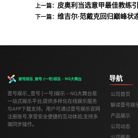
皮奥利当选意甲最佳教练
上一篇：
维吉尔·范戴克回归巅峰状
下一篇：
导航
壹号娱乐_壹号 (一号)娱乐 - NG大舞台是
公司首页
一站式娱乐平台,提供多样化在线娱乐服务
解读壹号娱
与APP下载支持。用户可通过壹号娱乐官网
产品展示
注册账号,享受安全便捷的互动体验,支持多
端同步操作。
公司动态
公司服务