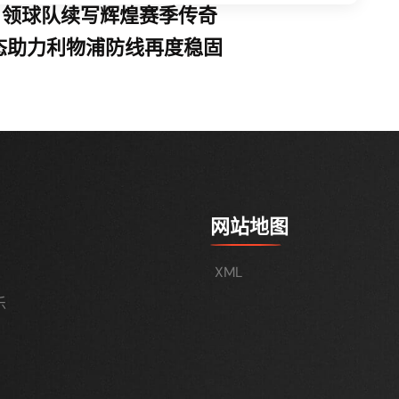
引领球队续写辉煌赛季传奇
态助力利物浦防线再度稳固
网站地图
XML
乐