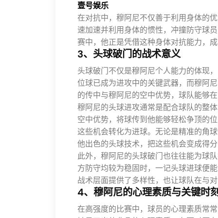
壹号娱乐
在对抗中，穆阿尼不仅善于利用身体的优
速加速并利用身体的惯性，冲撞防守球员
赛中，他正是凭借这种身体对抗能力，成
3、头球破门的战术意义
头球破门不仅是穆阿尼个人能力的体现，
位球已成为进攻中的关键武器，而穆阿尼
的传中与穆阿尼的空中优势，球队能够在
穆阿尼的头球进攻通常是配合球队的整体
空中优势，将球传到他能够轻松争顶的位
这些机会转化为进球。无论是精准的角球
他出色的头球技术，把这些机会变成得分
此外，穆阿尼的头球破门也往往能为球队
方防守均较为稳固时，一记头球进球便能
战术层面提供了多样性，也让球队在与对
4、穆阿尼的心理素质与关键时
在高强度的比赛中，球员的心理素质常常