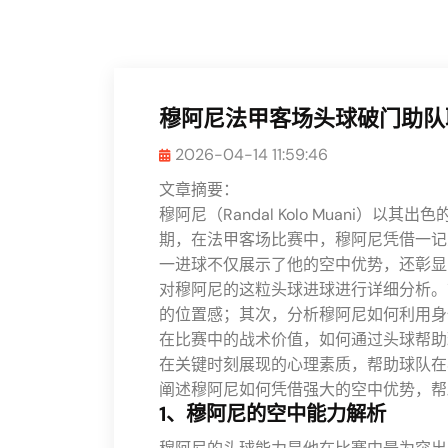
穆阿尼法甲客场头球破门助队
2026-04-14 11:59:46
文章摘要：
穆阿尼（Randal Kolo Muani）
期，在法甲客场比赛中，穆阿尼凭借一记
一进球不仅展示了他的空中优势，还彰显
对穆阿尼的这粒头球进球进行详细分析。
的位置感；其次，分析穆阿尼如何利用身
在比赛中的战术价值，如何通过头球帮助
在关键时刻展现的心理素质，帮助球队在
阐述穆阿尼如何凭借强大的空中优势，帮
1、穆阿尼的空中能力解析