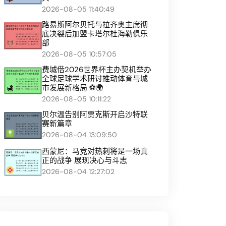
2026-08-05 11:40:49
路易斯阿尔贝托与拉齐奥主席彻
底决裂后加盟卡塔尔杜海勒俱乐
部
2026-08-05 10:57:05
费城借2026世界杯主办契机举办
全球足球学术研讨推动体育与城
市发展新格局 ⚽🌍
2026-08-05 10:11:22
贝尔温告别阿贾克斯开启沙特联
赛新篇章
2026-08-04 13:09:50
西蒙尼：马竞对热刺将是一场真
正的战争 展现决心与斗志
2026-08-04 12:27:02