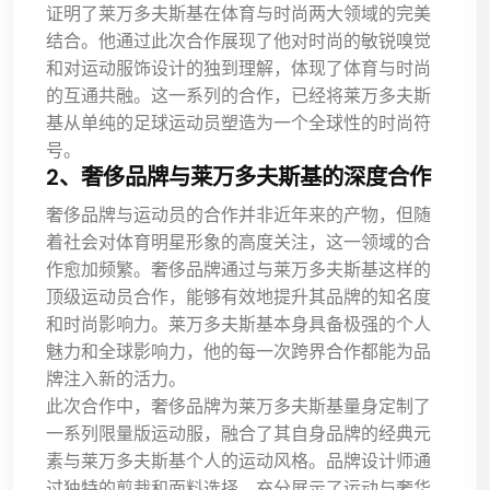
证明了莱万多夫斯基在体育与时尚两大领域的完美
结合。他通过此次合作展现了他对时尚的敏锐嗅觉
和对运动服饰设计的独到理解，体现了体育与时尚
的互通共融。这一系列的合作，已经将莱万多夫斯
基从单纯的足球运动员塑造为一个全球性的时尚符
号。
2、奢侈品牌与莱万多夫斯基的深度合作
奢侈品牌与运动员的合作并非近年来的产物，但随
着社会对体育明星形象的高度关注，这一领域的合
作愈加频繁。奢侈品牌通过与莱万多夫斯基这样的
顶级运动员合作，能够有效地提升其品牌的知名度
和时尚影响力。莱万多夫斯基本身具备极强的个人
魅力和全球影响力，他的每一次跨界合作都能为品
牌注入新的活力。
此次合作中，奢侈品牌为莱万多夫斯基量身定制了
一系列限量版运动服，融合了其自身品牌的经典元
素与莱万多夫斯基个人的运动风格。品牌设计师通
过独特的剪裁和面料选择，充分展示了运动与奢华