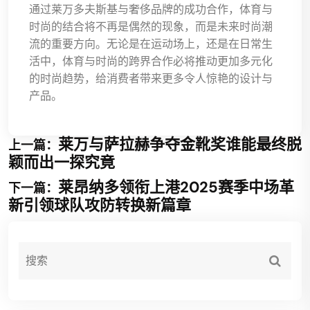
通过莱万多夫斯基与奢侈品牌的成功合作，体育与
时尚的结合将不再是偶然的现象，而是未来时尚潮
流的重要方向。无论是在运动场上，还是在日常生
活中，体育与时尚的跨界合作必将推动更加多元化
的时尚趋势，给消费者带来更多令人惊艳的设计与
产品。
莱万与萨拉赫争夺金靴奖谁能最终脱
上一篇：
颖而出一探究竟
莱昂纳多领衔上港2025赛季中场革
下一篇：
新引领球队攻防转换新篇章