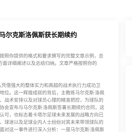
马尔克斯洛佩斯获长期续约
按照你提供的格式和要求撰写的完整文章示例，总
个方面详细阐述以及总结归纳。文章严格按照你的
尔队凭借强大的整体实力和高超的战术执行力成功卫
地位。这一辉煌成就的背后，主教练马尔克斯·洛佩
、战术安排以及对球员心理的精准把控，为球队的
协会宣布与马尔克斯·洛佩斯签署长期续约合同，这
认可，也标志着卡塔尔足球未来发展的战略方向已
、球迷以及足球业内人士纷纷对其未来带领球队的
面对这一事件进行深入分析：一是马尔克斯·洛佩斯