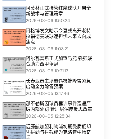
阿莫林正式接管红魔球队开启全
新战术与管理篇章
2026-08-06 11:50:24
阿格博发文暗示今夏或离开老特
拉福德曼联球迷担忧未来去向成
焦点
2026-08-06 11:03:21
阿尔瓦雷斯正式加盟马竞 强强联
合助力西甲争冠
2026-08-06 10:21:13
长春亚泰主场遭遇极端降雪紧急
启动全力除雪预案
2026-08-05 13:17:46
那不勒斯因球员罢训事件遭遇严
厉内部处罚 管理层深度反思改革
2026-08-05 12:25:34
远藤航加盟利物浦初期受质疑却
凭拼劲与拦截成为克洛普中场奇
兵