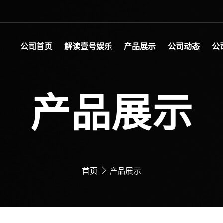
公司首页
解读壹号娱乐
产品展示
公司动态
公
产品展示
首页
产品展示