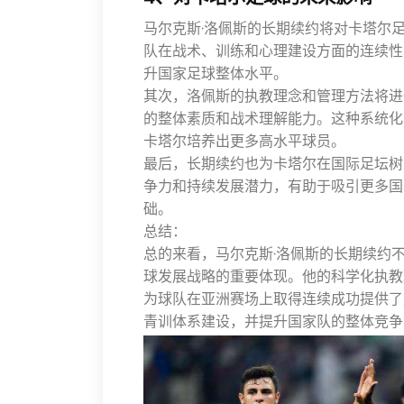
马尔克斯·洛佩斯的长期续约将对卡塔尔
队在战术、训练和心理建设方面的连续性
升国家足球整体水平。
其次，洛佩斯的执教理念和管理方法将进
的整体素质和战术理解能力。这种系统化
卡塔尔培养出更多高水平球员。
最后，长期续约也为卡塔尔在国际足坛树
争力和持续发展潜力，有助于吸引更多国
础。
总结：
总的来看，马尔克斯·洛佩斯的长期续约
球发展战略的重要体现。他的科学化执教
为球队在亚洲赛场上取得连续成功提供了
青训体系建设，并提升国家队的整体竞争