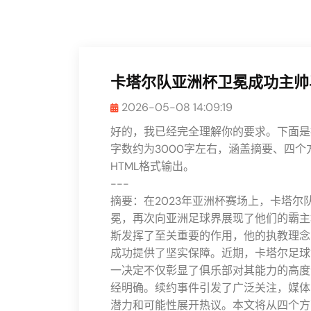
卡塔尔队亚洲杯卫冕成功主帅
2026-05-08 14:09:19
好的，我已经完全理解你的要求。下面是
字数约为3000字左右，涵盖摘要、四
HTML格式输出。
---
摘要：在2023年亚洲杯赛场上，卡塔
冕，再次向亚洲足球界展现了他们的霸主
斯发挥了至关重要的作用，他的执教理念
成功提供了坚实保障。近期，卡塔尔足球
一决定不仅彰显了俱乐部对其能力的高度
经明确。续约事件引发了广泛关注，媒体
潜力和可能性展开热议。本文将从四个方