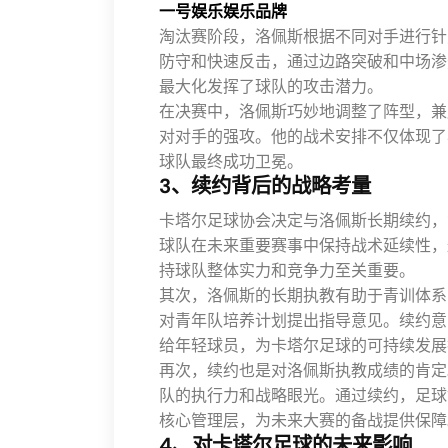
一号娱乐娱乐品牌
淘汰赛阶段，洛佩斯根据不同对手进行针
防守和快速反击，通过边路突破和中场渗
最大化发挥了球队的攻击潜力。
在决赛中，洛佩斯巧妙地调整了阵型，兼
对对手的强攻。他的战术安排不仅体现了
球队最终成功卫冕。
3、续约背后的战略考量
卡塔尔足球协会决定与洛佩斯长期续约，
球队在未来重要赛事中保持战术延续性，
持球队整体实力和竞争力至关重要。
其次，洛佩斯的长期执教有助于青训体系
对青年队培养计划提出指导意见。续约意
给年轻球员，为卡塔尔足球的可持续发展
再次，续约也是对洛佩斯执教成绩的肯定
队的执行力和战略眼光。通过续约，足球
核心管理层，为未来大赛的备战提供保障
4、对卡塔尔足球的未来影响