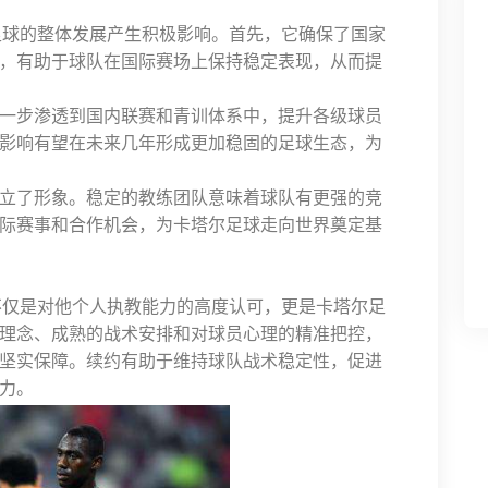
足球的整体发展产生积极影响。首先，它确保了国家
，有助于球队在国际赛场上保持稳定表现，从而提
一步渗透到国内联赛和青训体系中，提升各级球员
影响有望在未来几年形成更加稳固的足球生态，为
立了形象。稳定的教练团队意味着球队有更强的竞
际赛事和合作机会，为卡塔尔足球走向世界奠定基
不仅是对他个人执教能力的高度认可，更是卡塔尔足
理念、成熟的战术安排和对球员心理的精准把控，
坚实保障。续约有助于维持球队战术稳定性，促进
力。