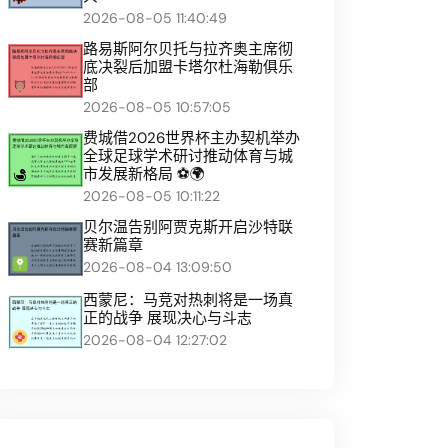
2026-08-05 11:40:49
路易斯阿尔贝托与拉齐奥主席彻
底决裂后加盟卡塔尔杜海勒俱乐
部
2026-08-05 10:57:05
费城借2026世界杯主办契机举办
全球足球学术研讨推动体育与城
市发展新格局 ⚽🌍
2026-08-05 10:11:22
贝尔温告别阿贾克斯开启沙特联
赛新篇章
2026-08-04 13:09:50
西蒙尼：马竞对热刺将是一场真
正的战争 展现决心与斗志
2026-08-04 12:27:02