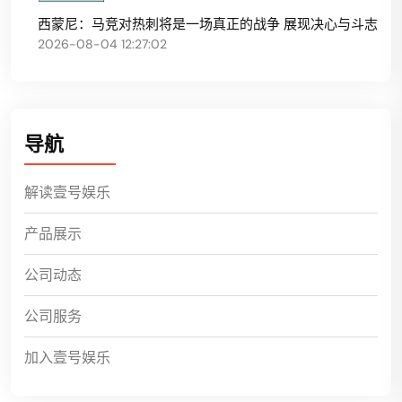
西蒙尼：马竞对热刺将是一场真正的战争 展现决心与斗志
2026-08-04 12:27:02
导航
解读壹号娱乐
产品展示
公司动态
公司服务
加入壹号娱乐