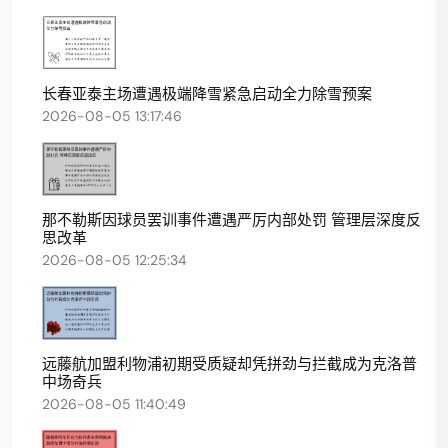
长春亚泰主场遭遇极端降雪紧急启动全力除雪预案
2026-08-05 13:17:46
那不勒斯因球员罢训事件遭遇严厉内部处罚 管理层深度反
思改革
2026-08-05 12:25:34
远藤航加盟利物浦初期受质疑却凭拼劲与拦截成为克洛普
中场奇兵
2026-08-05 11:40:49