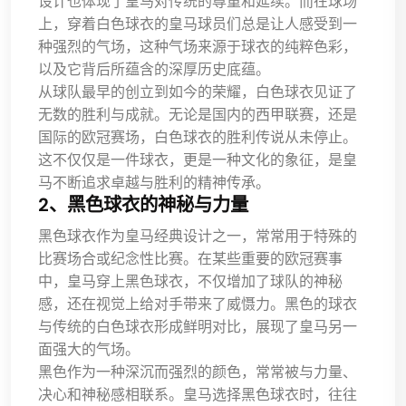
设计也体现了皇马对传统的尊重和延续。而在球场
上，穿着白色球衣的皇马球员们总是让人感受到一
种强烈的气场，这种气场来源于球衣的纯粹色彩，
以及它背后所蕴含的深厚历史底蕴。
从球队最早的创立到如今的荣耀，白色球衣见证了
无数的胜利与成就。无论是国内的西甲联赛，还是
国际的欧冠赛场，白色球衣的胜利传说从未停止。
这不仅仅是一件球衣，更是一种文化的象征，是皇
马不断追求卓越与胜利的精神传承。
2、黑色球衣的神秘与力量
黑色球衣作为皇马经典设计之一，常常用于特殊的
比赛场合或纪念性比赛。在某些重要的欧冠赛事
中，皇马穿上黑色球衣，不仅增加了球队的神秘
感，还在视觉上给对手带来了威慑力。黑色的球衣
与传统的白色球衣形成鲜明对比，展现了皇马另一
面强大的气场。
黑色作为一种深沉而强烈的颜色，常常被与力量、
决心和神秘感相联系。皇马选择黑色球衣时，往往