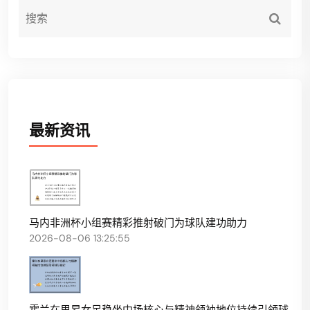
最新资讯
马内非洲杯小组赛精彩推射破门为球队建功助力
2026-08-06 13:25:55