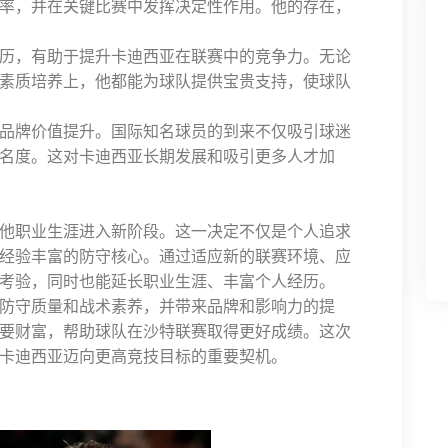
率，并在关键比赛中发挥决定性作用。他的存在，
历，有助于提升卡迪西亚在联赛中的竞争力。无论
素质培养上，他都能为球队提供宝贵支持，使球队
品牌价值提升。国际知名球员的到来不仅吸引球迷
名度。这对卡迪西亚长期发展和吸引更多人才加
他职业生涯进入新阶段。这一决定不仅是个人追求
经验丰富的防守核心。通过适应新的联赛环境、应
考验，同时也能延长职业生涯、丰富个人经历。
防守质量和战术素养，并带来品牌和影响力的提
要财富，帮助球队在沙特联赛取得更好成绩。这次
卡迪西亚迈向更高竞技目标的重要契机。