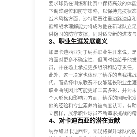
要求球员在训练和比赛中保持高效的体能
下调整跑位和防守策略，以保持竞技状态
战术风格方面，沙特联赛注重边路速度和
验和战术理解能力将成为他在新球队立足
供稳固的防守支撑，同时适应新的进攻与
3、职业生涯发展意义
加盟卡迪西亚对于纳乔职业生涯来说，是
将面对更多不确定性，但同时也给予他发
员，并在场上承担更多组织和防守责任，
此外，这一决定也体现了纳乔的自我挑战
代，而选择中东联赛不仅能延长职业生涯
职业曲线因此可能更加丰富多彩，并为未
个人形象和影响力方面，纳乔的国际化发
他的经验和专业素养将被高度认可，有助
立榜样，展示职业球员不断追求挑战的精
4、对卡迪西亚的潜在贡献
纳乔加盟卡迪西亚，无疑将提升球队的防