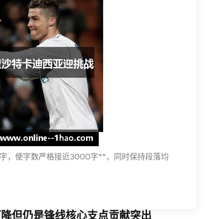
字，使字数严格接近3000字**，同时保持段落均
下降但仍是锋线核心支点贡献突出