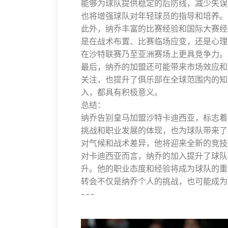
能够为球队提供稳定的后防线，减少失误
也将增强球队对年轻球员的指导和培养。
此外，纳乔丰富的比赛经验和国际大赛经
是在战术布置、比赛临场应变，还是心理
在沙特联赛乃至亚洲赛场上更具竞争力。
最后，纳乔的加盟还可能带来市场效应和
关注，也提升了俱乐部在全球范围内的知
入，都具有积极意义。
总结：
纳乔告别皇马加盟沙特卡迪西亚，标志着
挑战和职业发展的体现，也为球队带来了
对气候和战术差异，他将迎来全新的竞技
对卡迪西亚而言，纳乔的加入提升了球队
升。他的职业态度和经验将成为球队的重
转会不仅是纳乔个人的挑战，也可能成为
---