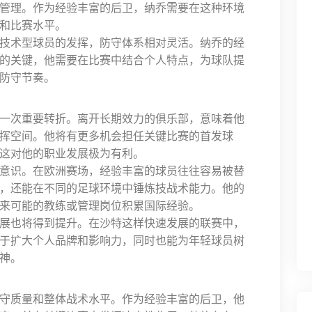
管理。作为经验丰富的后卫，纳乔需要在这种环境
和比赛水平。
技术型球员的发挥，防守体系相对灵活。纳乔的经
的关键，他需要在比赛中结合个人特点，为球队提
防守节奏。
一次重要转折。离开长期效力的俱乐部，意味着他
挥空间。他将有更多机会担任关键比赛的首发球
这对他的职业发展极为有利。
意识。在欧洲赛场，经验丰富的球员往往容易被替
，还能在不同的足球环境中锤炼技战术能力。他的
来可能的教练或管理岗位积累国际经验。
展也将得到提升。在沙特这样快速发展的联赛中，
于扩大个人品牌和影响力，同时也能为年轻球员树
神。
守质量和整体战术水平。作为经验丰富的后卫，他