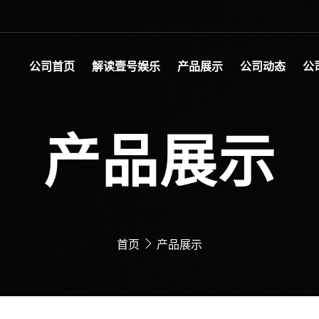
公司首页
解读壹号娱乐
产品展示
公司动态
公
产品展示
首页
产品展示