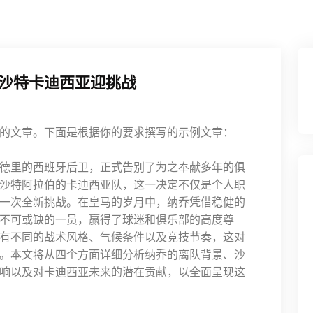
沙特卡迪西亚迎挑战
的文章。下面是根据你的要求撰写的示例文章：
德里的西班牙后卫，正式告别了为之奉献多年的俱
沙特阿拉伯的卡迪西亚队，这一决定不仅是个人职
一次全新挑战。在皇马的岁月中，纳乔凭借稳健的
不可或缺的一员，赢得了球迷和俱乐部的高度尊
有不同的战术风格、气候条件以及竞技节奏，这对
。本文将从四个方面详细分析纳乔的离队背景、沙
响以及对卡迪西亚未来的潜在贡献，以全面呈现这