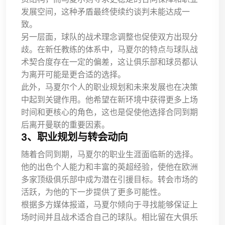
发展空间，这种矛盾最终使续约谈判未能达成一
致。
另一层面，球队的战术理念调整也促使双方出现分
歧。在新任教练的体系中，马夏尔的特点与球队战
术契合度存在一定的偏差，这让俱乐部和球员都认
为离开可能是更合适的选择。
此外，马夏尔个人的职业规划和未来发展也在决策
中起到关键作用。他希望在新环境中获得更多上场
时间和更核心的角色，这也是促使他选择合同到期
后离开曼联的重要因素。
3、职业规划与转会动向
随着合同到期，马夏尔的职业生涯面临新的选择。
他的出色个人能力和丰富的英超经验，使他在欧洲
多家顶级俱乐部中成为潜在引援目标。转会市场的
活跃，为他的下一步提供了更多可能性。
根据多方媒体报道，马夏尔倾向于寻找能够保证上
场时间并且战术适合自己的球队。相比留在大俱乐