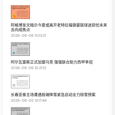
阿格博发文暗示今夏或离开老特拉福德曼联球迷担忧未来
去向成焦点
2026-08-06 11:03:21
阿尔瓦雷斯正式加盟马竞 强强联合助力西甲争冠
2026-08-06 10:21:13
长春亚泰主场遭遇极端降雪紧急启动全力除雪预案
2026-08-05 13:17:46